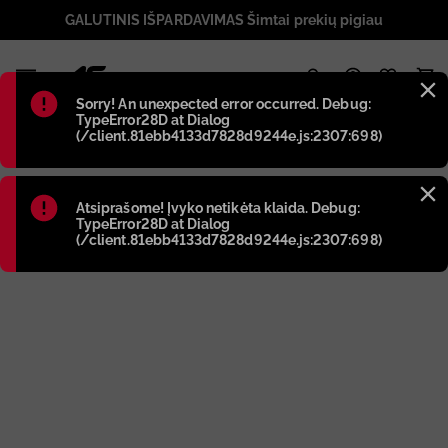
GALUTINIS IŠPARDAVIMAS Šimtai prekių pigiau
1
Błąd
:
Sorry! An unexpected error occurred. Debug:
TypeError28D at Dialog
(/client.81ebb4133d7828d9244e.js:2307:698)
Błąd
:
Atsiprašome! Įvyko netikėta klaida. Debug:
TypeError28D at Dialog
(/client.81ebb4133d7828d9244e.js:2307:698)