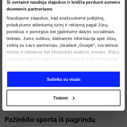
Ši svetainė naudoja slapukus ir leidžia perduoti asmens
duomenis partneriams
Naudojame slapukus, kad analizuotume judėjimą,
pritaikytume atitinkamą turinį ir reklamą pagal Jūsų
poreikius ir pomėgius bei įgalintume dalytis socialiniais
tinklais. Jums sutikus, dalinamės informacija apie Jūsų
veiklą su savo partneriais, įskaitant „Google“, socialinius
tinklus ir reklamos bei žiniatinklio analizės įmones. Mūsų
partneriai gali sujungti šią informaciją su kita informacija,
kurią pateikiate už šios svetainės ribų, taip pat su
duomenimis, kuriuos jie gauna, kai naudojatės jų
paslaugomis. Gavus Jūsų leidimą, mes galime perduoti
Sutinku su visais
Jūsų asmeninę informaciją savo partneriams, siekdami
pagerinti internetinės reklamos rodymo būdą, atlikti
Tinkinti
analitinius tyrimus, pritaikyti turinį ir tobulinti mūsų
partnerių siūlomus sprendimus (pvz., socialinius tinklus).
Išsamią informaciją rasite mūsų Privatumo politikoje ir
Pažinkite sportą iš pagrindų
skiltyje „Išsami informacija“.