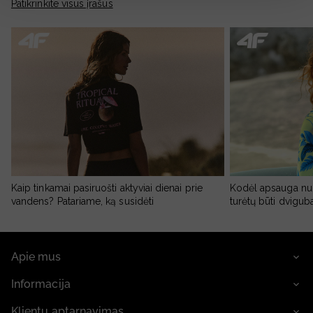
Patikrinkite visus įrašus
Kaip tinkamai pasiruošti aktyviai dienai prie
Kodėl apsauga nu
vandens? Patariame, ką susidėti
turėtų būti dvigub
Apie mus
Informacija
Klientų aptarnavimas