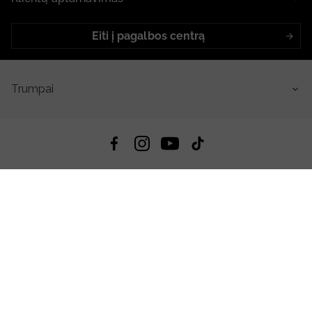
Eiti į pagalbos centrą
Trumpai
4.8
Remiantis
6633
atsiliepimais
iš visų laikų
Atsisiųsti Programėlę:
App Store
Google Play
App Gallery