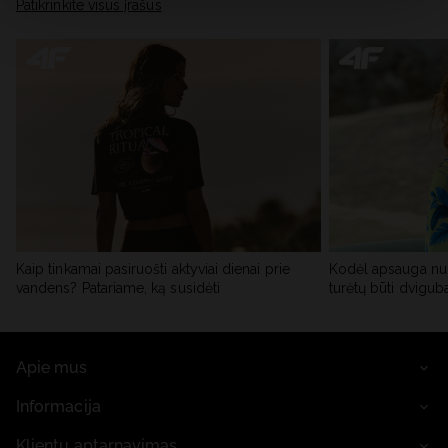
skiltyje „Išsami informacija“.
Patikrinkite visus įrašus
Kaip tinkamai pasiruošti aktyviai dienai prie
Kodėl apsauga nu
vandens? Patariame, ką susidėti
turėtų būti dvigub
Apie mus
Informacija
Klientų aptarnavimas