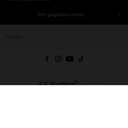
Eiti į pagalbos centrą
Trumpai
4.8
Remiantis
6633
atsiliepimais
iš visų laikų
Atsisiųsti Programėlę:
App Store
Google Play
App Gallery