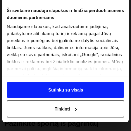
Ši svetainė naudoja slapukus ir leidžia perduoti asmens
duomenis partneriams
Naudojame slapukus, kad analizuotume judėjimą,
pritaikytume atitinkamą turinį ir reklamą pagal Jūsų
poreikius ir pomėgius bei įgalintume dalytis socialiniais
tinklais. Jums sutikus, dalinamės informacija apie Jūsų
veiklą su savo partneriais, įskaitant „Google“, socialinius
tinklus ir reklamos bei žiniatinklio analizės įmones. Mūsų
partneriai gali sujungti šią informaciją su kita informacija,
kurią pateikiate už šios svetainės ribų, taip pat su
duomenimis, kuriuos jie gauna, kai naudojatės jų
paslaugomis. Gavus Jūsų leidimą, mes galime perduoti
Sutinku su visais
Jūsų asmeninę informaciją savo partneriams, siekdami
pagerinti internetinės reklamos rodymo būdą, atlikti
Tinkinti
analitinius tyrimus, pritaikyti turinį ir tobulinti mūsų
partnerių siūlomus sprendimus (pvz., socialinius tinklus).
Pažinkite sportą iš pagrindų
Išsamią informaciją rasite mūsų Privatumo politikoje ir