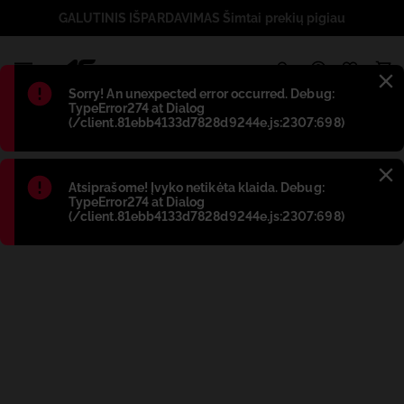
GALUTINIS IŠPARDAVIMAS Šimtai prekių pigiau
1
Błąd
:
Sorry! An unexpected error occurred. Debug:
TypeError274 at Dialog
(/client.81ebb4133d7828d9244e.js:2307:698)
Błąd
:
Atsiprašome! Įvyko netikėta klaida. Debug:
TypeError274 at Dialog
(/client.81ebb4133d7828d9244e.js:2307:698)