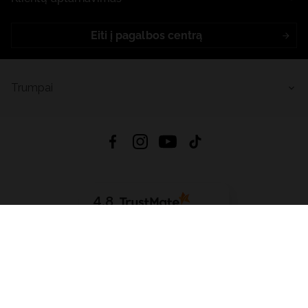
Eiti į pagalbos centrą
Trumpai
4.8
Remiantis
6632
atsiliepimais
iš visų laikų
Atsisiųsti Programėlę:
App Store
Google Play
App Gallery