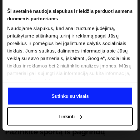
Ši svetainė naudoja slapukus ir leidžia perduoti asmens
duomenis partneriams
Naudojame slapukus, kad analizuotume judėjimą,
pritaikytume atitinkamą turinį ir reklamą pagal Jūsų
poreikius ir pomėgius bei įgalintume dalytis socialiniais
tinklais. Jums sutikus, dalinamės informacija apie Jūsų
veiklą su savo partneriais, įskaitant „Google“, socialinius
tinklus ir reklamos bei žiniatinklio analizės įmones. Mūsų
partneriai gali sujungti šią informaciją su kita informacija,
kurią pateikiate už šios svetainės ribų, taip pat su
duomenimis, kuriuos jie gauna, kai naudojatės jų
paslaugomis. Gavus Jūsų leidimą, mes galime perduoti
Sutinku su visais
Jūsų asmeninę informaciją savo partneriams, siekdami
pagerinti internetinės reklamos rodymo būdą, atlikti
Tinkinti
analitinius tyrimus, pritaikyti turinį ir tobulinti mūsų
partnerių siūlomus sprendimus (pvz., socialinius tinklus).
Pažinkite sportą iš pagrindų
Išsamią informaciją rasite mūsų Privatumo politikoje ir