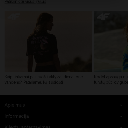
skiltyje „Išsami informacija“.
Patikrinkite visus įrašus
Kaip tinkamai pasiruošti aktyviai dienai prie
Kodėl apsauga nu
vandens? Patariame, ką susidėti
turėtų būti dvigub
Apie mus
Informacija
Klientų aptarnavimas