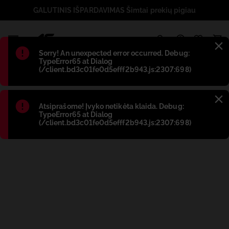
GALUTINIS IŠPARDAVIMAS Šimtai prekių pigiau
1
Błąd
:
Sorry! An unexpected error occurred. Debug:
TypeError65 at Dialog
(/client.bd3c01fe0d5efff2b943.js:2307:698)
Błąd
:
Atsiprašome! Įvyko netikėta klaida. Debug:
TypeError65 at Dialog
(/client.bd3c01fe0d5efff2b943.js:2307:698)