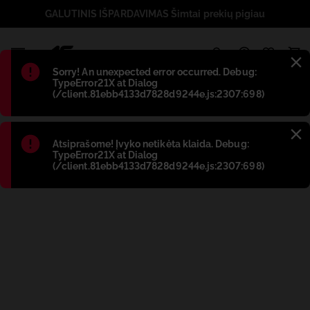
GALUTINIS IŠPARDAVIMAS Šimtai prekių pigiau
1
Błąd
:
Sorry! An unexpected error occurred. Debug:
TypeError21X at Dialog
(/client.81ebb4133d7828d9244e.js:2307:698)
Błąd
:
Atsiprašome! Įvyko netikėta klaida. Debug:
TypeError21X at Dialog
(/client.81ebb4133d7828d9244e.js:2307:698)