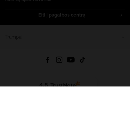
Eiti į pagalbos centrą
Trumpai
4.8
Remiantis
6632
atsiliepimais
iš visų laikų
Atsisiųsti Programėlę:
App Store
Google Play
App Gallery