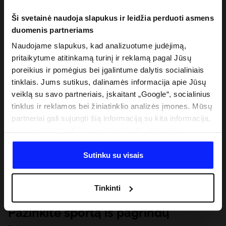
Ši svetainė naudoja slapukus ir leidžia perduoti asmens
duomenis partneriams
Naudojame slapukus, kad analizuotume judėjimą,
pritaikytume atitinkamą turinį ir reklamą pagal Jūsų
poreikius ir pomėgius bei įgalintume dalytis socialiniais
tinklais. Jums sutikus, dalinamės informacija apie Jūsų
veiklą su savo partneriais, įskaitant „Google“, socialinius
tinklus ir reklamos bei žiniatinklio analizės įmones. Mūsų
partneriai gali sujungti šią informaciją su kita informacija,
kurią pateikiate už šios svetainės ribų, taip pat su
duomenimis, kuriuos jie gauna, kai naudojatės jų
paslaugomis. Gavus Jūsų leidimą, mes galime perduoti
Sutinku su visais
Jūsų asmeninę informaciją savo partneriams, siekdami
pagerinti internetinės reklamos rodymo būdą, atlikti
Tinkinti
analitinius tyrimus, pritaikyti turinį ir tobulinti mūsų
partnerių siūlomus sprendimus (pvz., socialinius tinklus).
Pažinkite sportą iš pagrindų
Išsamią informaciją rasite mūsų Privatumo politikoje ir