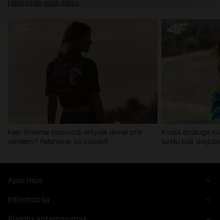
skiltyje „Išsami informacija“.
Patikrinkite visus įrašus
Kaip tinkamai pasiruošti aktyviai dienai prie
Kodėl apsauga nu
vandens? Patariame, ką susidėti
turėtų būti dvigub
Apie mus
Informacija
Klientų aptarnavimas