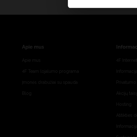
Apie mus
Informac
Apie mus
4F Interne
4F Team lojalumo programa
Informacij
Įmonės drabužiai su spauda
Privatumo 
Blog
Akcijų tais
Hosting
Atitikties 
Informacij