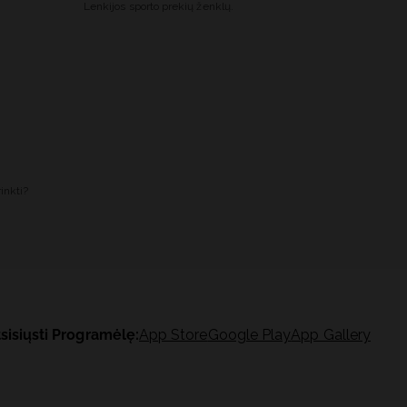
Lenkijos sporto prekių ženklų.
inkti?
sisiųsti Programėlę:
App Store
Google Play
App Gallery