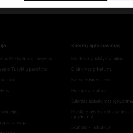
ija
Klientų aptarnavimas
tinės Parduotuvės Taisyklės
Išlaidos ir pristatymo laikas
a apie Taisyklių pakeitimą
E-pirkimas privalumai
politika
Nauda prisiregistravus
yklės
Mokėjimo metodai
Sutarties atsisakymas (grąžinimas
deklaracijos
Pateikti prašymą dėl sutarties a
(grąžinimo)
a apie sankcijas
Skundas - Instrukcija