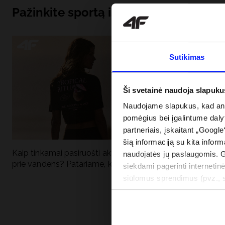
Pažinkite sportą iš pagrindų
Sutikimas
Ši svetainė naudoja slapuku
Naudojame slapukus, kad anal
pomėgius bei įgalintume dalyt
partneriais, įskaitant „Google
šią informaciją su kita inform
Kaip tinkamai pasiruošti aktyviai dienai
Kodėl apsauga n
naudojatės jų paslaugomis. 
prie vandens? Patariame, ką susidėti
vandens turėtų 
siekdami pagerinti internetinė
drabužiai + SPF
siūlomus sprendimus (pvz., so
informacija“.
PRISTATYMO 