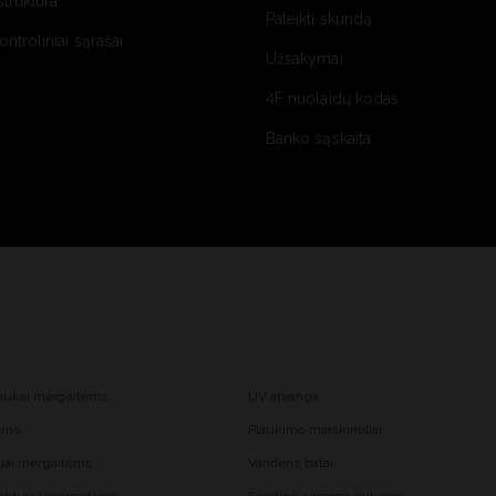
struktūra
Pateikti skundą
kontroliniai sąrašai
Užsakymai
4F nuolaidų kodas
Banko sąskaita
mukai mergaitėms
UV apranga
tėms
Plaukimo marškinėliai
liai mergaitėms
Vandens batai