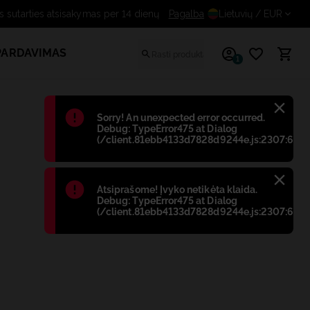
emokamas sutarties atsisakymas per 14 dienų
Pagalba
Lietuvių
/ EUR
PARDAVIMAS
1
Błąd
:
Sorry! An unexpected error occurred.
Debug: TypeError475 at Dialog
(/client.81ebb4133d7828d9244e.js:2307:698)
Błąd
:
Atsiprašome! Įvyko netikėta klaida.
Debug: TypeError475 at Dialog
(/client.81ebb4133d7828d9244e.js:2307:698)