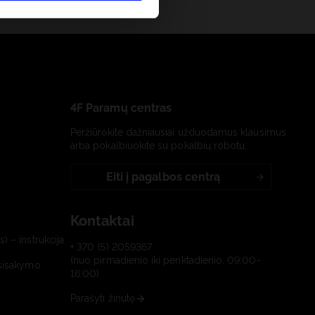
4F Paramų centras
Peržiūrėkite dažniausiai užduodamus klausimus
arba pokalbiuokite su pokalbių robotu:
Eiti į pagalbos centrą
Kontaktai
) – instrukcija
+ 370 (5) 2059367
(nuo pirmadienio iki penktadienio, 09:00-
tsisakymo
16:00)
Parašyti žinutę