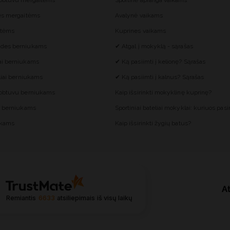
gobtuvu mergaitėms
Sportinė apranga vaikams
ės mergaitėms
Avalynė vaikams
itėms
Kuprines vaikams
des berniukams
✔ Atgal į mokyklą - sąrašas
ai berniukams
✔ Ką pasiimti į kelionę? Sąrašas
liai berniukams
✔ Ką pasiimti į kalnus? Sąrašas
gobtuvu berniukams
Kaip išsirinkti mokyklinę kuprinę?
s berniukams
Sportiniai bateliai mokyklai: kuriuos pasir
ukams
Kaip išsirinkti žygių batus?
At
Remiantis
6633
atsiliepimais
iš visų laikų