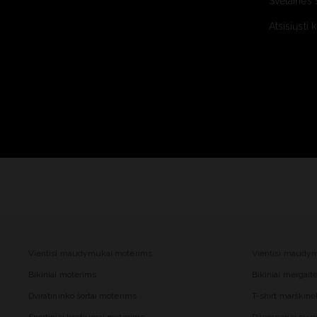
Svetainės 
Atsisiųsti 
Vientisi maudymukai moterims
Vientisi maudy
Bikiniai moterims
Bikiniai mergai
Dviratininko šortai moterims
T-shirt marškinė