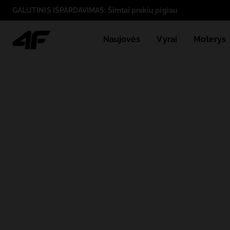
GALUTINIS IŠPARDAVIMAS: Šimtai prekių pigiau
Naujovės
Vyrai
Moterys