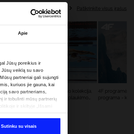
Patikrinkite visus įrašus
Apie
al Jūsų poreikius ir
e Jūsų veiklą su savo
 Mūsų partneriai gali sujungti
imis, kuriuos jie gauna, kai
Aqua Force - naujoji baseino kolekcija,
4F programėlė i
ciją savo partneriams,
u
rekomenduojama Lenkijos plaukimo
programa - kodė
į ir tobulinti mūsų partnerių
federacijos
tikoje ir skiltyje „Išsami
Sutinku su visais
 PROGRAMA