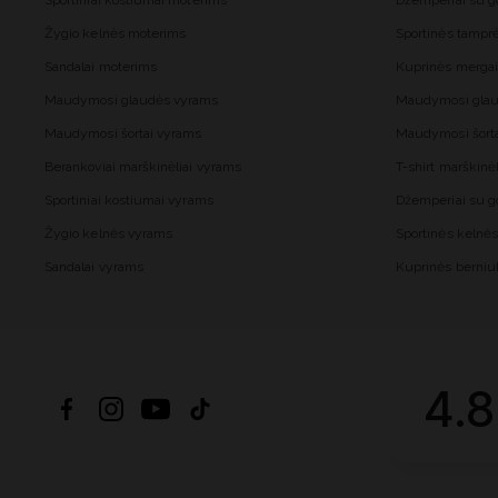
Sportiniai kostiumai moterims
Džemperiai su 
Žygio kelnės moterims
Sportinės tampr
Sandalai moterims
Kuprinės merga
Maudymosi glaudės vyrams
Maudymosi glau
Maudymosi šortai vyrams
Maudymosi šort
Berankoviai marškinėliai vyrams
T-shirt marškinė
Sportiniai kostiumai vyrams
Džemperiai su 
Žygio kelnės vyrams
Sportinės kelnė
Sandalai vyrams
Kuprinės berni
4.8