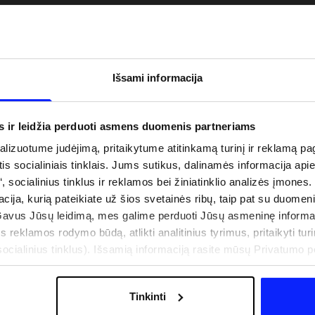
Išsami informacija
s ir leidžia perduoti asmens duomenis partneriams
izuotume judėjimą, pritaikytume atitinkamą turinį ir reklamą pag
is socialiniais tinklais. Jums sutikus, dalinamės informacija api
“, socialinius tinklus ir reklamos bei žiniatinklio analizės įmones.
acija, kurią pateikiate už šios svetainės ribų, taip pat su duomen
uo UV spindulių prie
Naujoji 4F teniso ir padelio kolekcija.
Gavus Jūsų leidimą, mes galime perduoti Jūsų asmeninę informa
būti dviguba: UPF
Sportinis funkcionalumas susitinka s
s reklamos rodymo būdą, atlikti analitinius tyrimus, pritaikyti turin
šiuolaikiniu stiliumi
cialinius tinklus). Išsamią informaciją rasite mūsų Privatumo poli
Tinkinti
IŠLAIDOS
PARDUOTUVIŲ ADRESAI
B2B
4F TEAM LOJALUMO