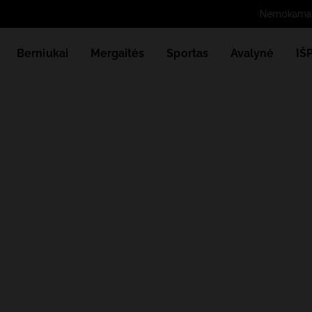
N
Berniukai
Mergaitės
Sportas
Avalynė
IŠ