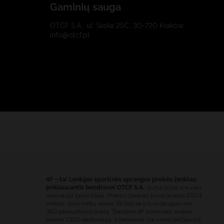
Gaminių sauga
OTCF S.A., ul. Saska 25C, 30-720 Kraków
info@otcf.pl
4F – tai Lenkijos sportinės aprangos prekės ženklas,
priklausantis bendrovei OTCF S.A.
, kurią įkūrė ir kuriai
vadovauja Igoris Klaja. Prekės ženklas buvo įkurtas 2003
metais, šiuo metu veikia 39 šalyse ir turi daugiau nei
350 parduotuvių tinklą. Šiandien 4F komandą sudaro
beveik 1300 darbuotojų, o bendrovė yra viena didžiausių