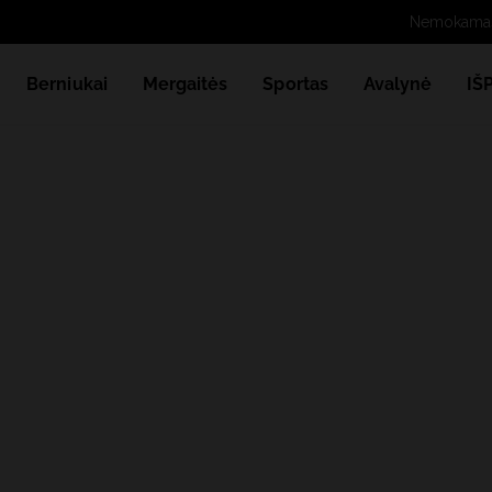
Berniukai
Mergaitės
Sportas
Avalynė
IŠ