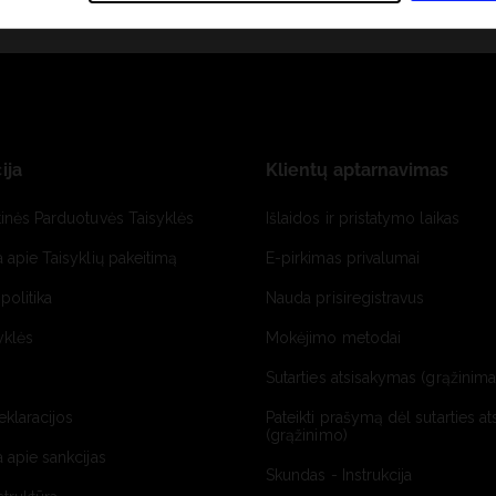
ija
Klientų aptarnavimas
tinės Parduotuvės Taisyklės
Išlaidos ir pristatymo laikas
a apie Taisyklių pakeitimą
E-pirkimas privalumai
politika
Nauda prisiregistravus
yklės
Mokėjimo metodai
Sutarties atsisakymas (grąžinimas
deklaracijos
Pateikti prašymą dėl sutarties a
(grąžinimo)
a apie sankcijas
Skundas - Instrukcija