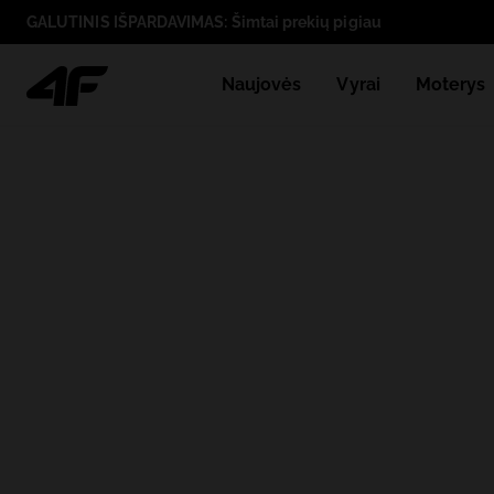
GALUTINIS IŠPARDAVIMAS: Šimtai prekių pigiau
Naujovės
Vyrai
Moterys