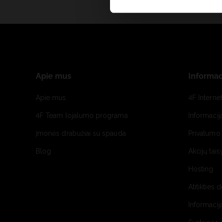
Apie mus
Informac
Apie mus
4F Interne
4F Team lojalumo programa
Informacij
Įmonės drabužiai su spauda
Privatumo 
Blog
Akcijų tais
Hosting
Atitikties 
Informacij