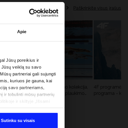
Patikrinkite visus įrašus
Apie
al Jūsų poreikius ir
e Jūsų veiklą su savo
 Mūsų partneriai gali sujungti
imis, kuriuos jie gauna, kai
Aqua Force - naujoji baseino kolekcija,
4F programėlė i
ciją savo partneriams,
u
rekomenduojama Lenkijos plaukimo
programa - kodė
į ir tobulinti mūsų partnerių
federacijos
tikoje ir skiltyje „Išsami
Sutinku su visais
 PROGRAMA