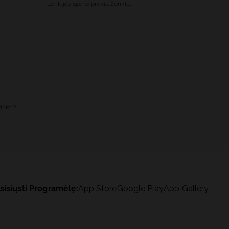
Lenkijos sporto prekių ženklų.
inkti?
sisiųsti Programėlę:
App Store
Google Play
App Gallery