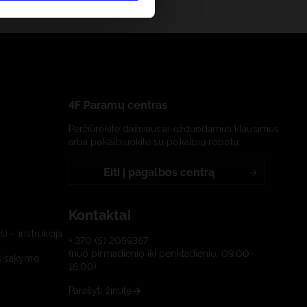
4F Paramų centras
Peržiūrėkite dažniausiai užduodamus klausimus
arba pokalbiuokite su pokalbių robotu:
Eiti į pagalbos centrą
Kontaktai
) – instrukcija
+ 370 (5) 2059367
(nuo pirmadienio iki penktadienio, 09:00-
tsisakymo
16:00)
Parašyti žinutę