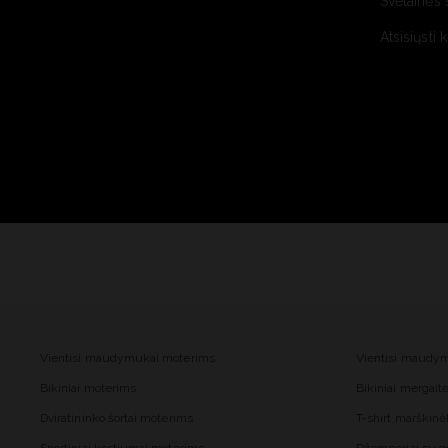
Svetainės 
Atsisiųsti 
Vientisi maudymukai moterims
Vientisi maudy
Bikiniai moterims
Bikiniai mergai
Dviratininko šortai moterims
T-shirt marškinė