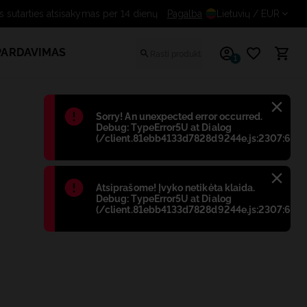
Nemokamas sutarties atsisakymas per 14 dienų
Pagalba
Lietuvių
/ EUR
PARDAVIMAS
1
Błąd
:
Sorry! An unexpected error occurred.
Debug: TypeError5U at Dialog
(/client.81ebb4133d7828d9244e.js:2307:698)
Błąd
:
Atsiprašome! Įvyko netikėta klaida.
Debug: TypeError5U at Dialog
(/client.81ebb4133d7828d9244e.js:2307:698)