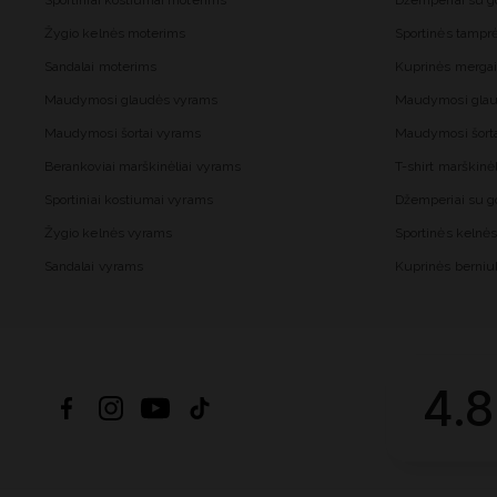
Sportiniai kostiumai moterims
Džemperiai su 
Žygio kelnės moterims
Sportinės tampr
Sandalai moterims
Kuprinės merga
Maudymosi glaudės vyrams
Maudymosi glau
Maudymosi šortai vyrams
Maudymosi šort
Berankoviai marškinėliai vyrams
T-shirt marškinė
Sportiniai kostiumai vyrams
Džemperiai su 
Žygio kelnės vyrams
Sportinės kelnė
Sandalai vyrams
Kuprinės berni
4.8