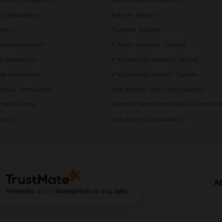
gobtuvu mergaitėms
Sportinė apranga vaikams
ės mergaitėms
Avalynė vaikams
itėms
Kuprines vaikams
des berniukams
✔ Atgal į mokyklą - sąrašas
ai berniukams
✔ Ką pasiimti į kelionę? Sąrašas
liai berniukams
✔ Ką pasiimti į kalnus? Sąrašas
gobtuvu berniukams
Kaip išsirinkti mokyklinę kuprinę?
s berniukams
Sportiniai bateliai mokyklai: kuriuos pasir
ukams
Kaip išsirinkti žygių batus?
At
Remiantis
6632
atsiliepimais
iš visų laikų