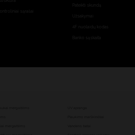
struktūra
Pateikti skundą
kontroliniai sąrašai
Užsakymai
4F nuolaidų kodas
Banko sąskaita
mukai mergaitėms
UV apranga
tėms
Plaukimo marškinėliai
liai mergaitėms
Vandens batai