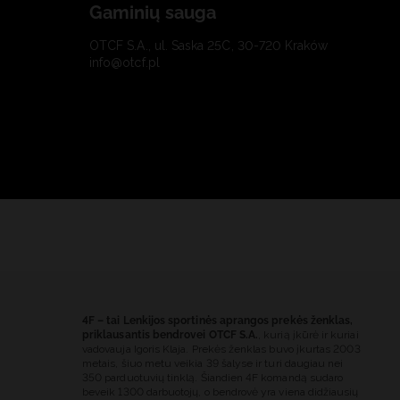
Gaminių sauga
OTCF S.A., ul. Saska 25C, 30-720 Kraków
info@otcf.pl
4F – tai Lenkijos sportinės aprangos prekės ženklas,
priklausantis bendrovei OTCF S.A.
, kurią įkūrė ir kuriai
vadovauja Igoris Klaja. Prekės ženklas buvo įkurtas 2003
metais, šiuo metu veikia 39 šalyse ir turi daugiau nei
350 parduotuvių tinklą. Šiandien 4F komandą sudaro
beveik 1300 darbuotojų, o bendrovė yra viena didžiausių