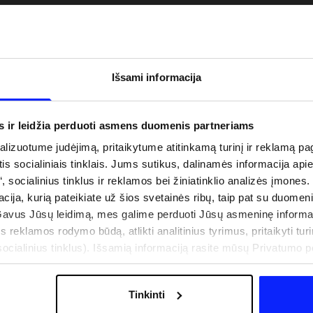
Išsami informacija
s ir leidžia perduoti asmens duomenis partneriams
izuotume judėjimą, pritaikytume atitinkamą turinį ir reklamą pag
is socialiniais tinklais. Jums sutikus, dalinamės informacija api
“, socialinius tinklus ir reklamos bei žiniatinklio analizės įmones.
acija, kurią pateikiate už šios svetainės ribų, taip pat su duomen
uo UV spindulių prie
Naujoji 4F teniso ir padelio kolekcija.
Gavus Jūsų leidimą, mes galime perduoti Jūsų asmeninę informa
būti dviguba: UPF
Sportinis funkcionalumas susitinka s
s reklamos rodymo būdą, atlikti analitinius tyrimus, pritaikyti turin
šiuolaikiniu stiliumi
cialinius tinklus). Išsamią informaciją rasite mūsų Privatumo poli
Tinkinti
IŠLAIDOS
PARDUOTUVIŲ ADRESAI
B2B
4F TEAM LOJALUMO