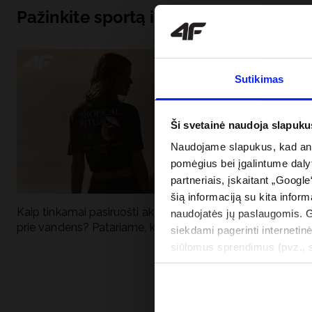
Pažinkite sportą iš pagrindų
Sutikimas
Ši svetainė naudoja slapuku
Naudojame slapukus, kad anal
pomėgius bei įgalintume dalyt
partneriais, įskaitant „Google
šią informaciją su kita inform
Kaip tinkamai pasiruošti aktyviai dienai
Kodėl apsauga n
naudojatės jų paslaugomis. 
prie vandens? Patariame, ką susidėti
vandens turėtų 
siekdami pagerinti internetinė
drabužiai + SPF
siūlomus sprendimus (pvz., so
informacija“.
PRISTATYMO 