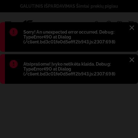
GALUTINIS IŠPARDAVIMAS Šimtai prekių pigiau
1
Błąd
:
Sorry! An unexpected error occurred. Debug:
TypeError49O at Dialog
(/client.bd3c01fe0d5efff2b943.js:2307:698)
Błąd
:
Atsiprašome! Įvyko netikėta klaida. Debug:
TypeError49O at Dialog
(/client.bd3c01fe0d5efff2b943.js:2307:698)