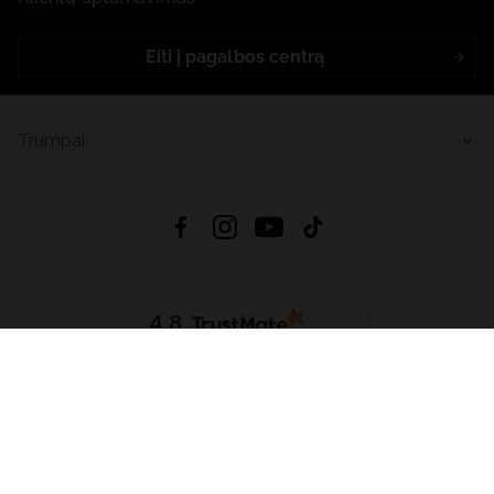
Eiti į pagalbos centrą
Trumpai
4.8
Remiantis
6632
atsiliepimais
iš visų laikų
Atsisiųsti Programėlę:
App Store
Google Play
App Gallery