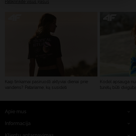
skiltyje „Išsami informacija“.
Patikrinkite visus įrašus
Kaip tinkamai pasiruošti aktyviai dienai prie
Kodėl apsauga nu
vandens? Patariame, ką susidėti
turėtų būti dvigub
Apie mus
Informacija
Klientų aptarnavimas