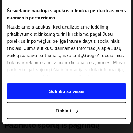
Ši svetainė naudoja slapukus ir leidžia perduoti asmens
duomenis partneriams
Naudojame slapukus, kad analizuotume judėjimą,
pritaikytume atitinkamą turinį ir reklamą pagal Jūsų
poreikius ir pomėgius bei įgalintume dalytis socialiniais
tinklais. Jums sutikus, dalinamės informacija apie Jūsų
veiklą su savo partneriais, įskaitant „Google“, socialinius
tinklus ir reklamos bei žiniatinklio analizės įmones. Mūsų
partneriai gali sujungti šią informaciją su kita informacija,
kurią pateikiate už šios svetainės ribų, taip pat su
duomenimis, kuriuos jie gauna, kai naudojatės jų
paslaugomis. Gavus Jūsų leidimą, mes galime perduoti
Sutinku su visais
Jūsų asmeninę informaciją savo partneriams, siekdami
pagerinti internetinės reklamos rodymo būdą, atlikti
Tinkinti
analitinius tyrimus, pritaikyti turinį ir tobulinti mūsų
partnerių siūlomus sprendimus (pvz., socialinius tinklus).
Pažinkite sportą iš pagrindų
Išsamią informaciją rasite mūsų Privatumo politikoje ir