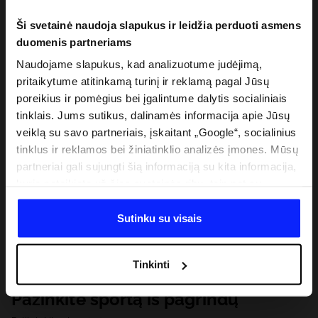
Ši svetainė naudoja slapukus ir leidžia perduoti asmens
duomenis partneriams
Naudojame slapukus, kad analizuotume judėjimą,
pritaikytume atitinkamą turinį ir reklamą pagal Jūsų
poreikius ir pomėgius bei įgalintume dalytis socialiniais
tinklais. Jums sutikus, dalinamės informacija apie Jūsų
veiklą su savo partneriais, įskaitant „Google“, socialinius
tinklus ir reklamos bei žiniatinklio analizės įmones. Mūsų
partneriai gali sujungti šią informaciją su kita informacija,
kurią pateikiate už šios svetainės ribų, taip pat su
duomenimis, kuriuos jie gauna, kai naudojatės jų
paslaugomis. Gavus Jūsų leidimą, mes galime perduoti
Sutinku su visais
Jūsų asmeninę informaciją savo partneriams, siekdami
pagerinti internetinės reklamos rodymo būdą, atlikti
Tinkinti
analitinius tyrimus, pritaikyti turinį ir tobulinti mūsų
partnerių siūlomus sprendimus (pvz., socialinius tinklus).
Pažinkite sportą iš pagrindų
Išsamią informaciją rasite mūsų Privatumo politikoje ir