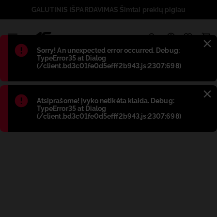
GALUTINIS IŠPARDAVIMAS Šimtai prekių pigiau
1
Błąd
:
Sorry! An unexpected error occurred. Debug:
TypeError35 at Dialog
(/client.bd3c01fe0d5efff2b943.js:2307:698)
Błąd
:
Atsiprašome! Įvyko netikėta klaida. Debug:
TypeError35 at Dialog
(/client.bd3c01fe0d5efff2b943.js:2307:698)