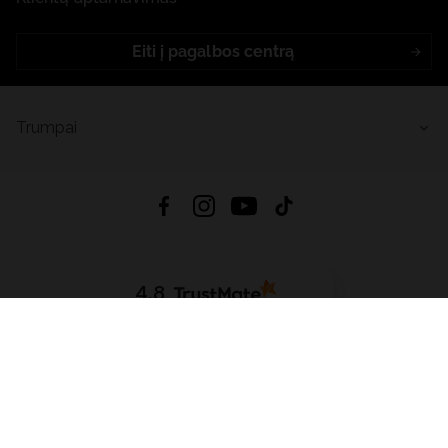
Eiti į pagalbos centrą
Trumpai
4.8
Remiantis
6632
atsiliepimais
iš visų laikų
Atsisiųsti Programėlę:
App Store
Google Play
App Gallery