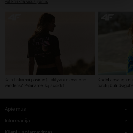
skiltyje „Išsami informacija“.
Patikrinkite visus įrašus
Kaip tinkamai pasiruošti aktyviai dienai prie
Kodėl apsauga nu
vandens? Patariame, ką susidėti
turėtų būti dvigub
Apie mus
Informacija
Klientų aptarnavimas