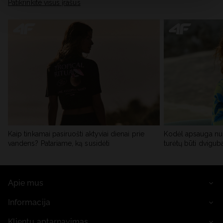
skiltyje „Išsami informacija“.
Patikrinkite visus įrašus
Kaip tinkamai pasiruošti aktyviai dienai prie
Kodėl apsauga nu
vandens? Patariame, ką susidėti
turėtų būti dvigub
Apie mus
Informacija
Klientų aptarnavimas