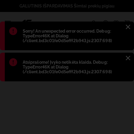
GALUTINIS IŠPARDAVIMAS Šimtai prekių pigiau
1
Błąd
:
Sorry! An unexpected error occurred. Debug:
TypeError46K at Dialog
(/client.bd3c01fe0d5efff2b943.js:2307:698)
Błąd
:
Atsiprašome! Įvyko netikėta klaida. Debug:
TypeError46K at Dialog
(/client.bd3c01fe0d5efff2b943.js:2307:698)