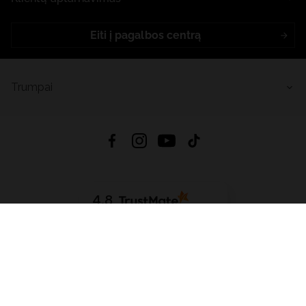
Eiti į pagalbos centrą
Trumpai
4.8
Remiantis
6632
atsiliepimais
iš visų laikų
Atsisiųsti Programėlę:
App Store
Google Play
App Gallery