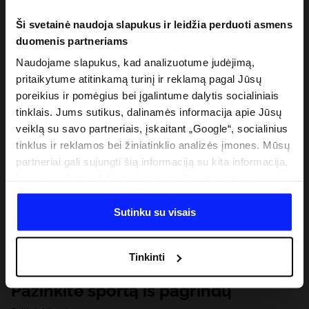
Ši svetainė naudoja slapukus ir leidžia perduoti asmens
duomenis partneriams
Naudojame slapukus, kad analizuotume judėjimą,
pritaikytume atitinkamą turinį ir reklamą pagal Jūsų
poreikius ir pomėgius bei įgalintume dalytis socialiniais
tinklais. Jums sutikus, dalinamės informacija apie Jūsų
veiklą su savo partneriais, įskaitant „Google“, socialinius
tinklus ir reklamos bei žiniatinklio analizės įmones. Mūsų
partneriai gali sujungti šią informaciją su kita informacija,
kurią pateikiate už šios svetainės ribų, taip pat su
duomenimis, kuriuos jie gauna, kai naudojatės jų
paslaugomis. Gavus Jūsų leidimą, mes galime perduoti
Sutinku su visais
Jūsų asmeninę informaciją savo partneriams, siekdami
pagerinti internetinės reklamos rodymo būdą, atlikti
Tinkinti
analitinius tyrimus, pritaikyti turinį ir tobulinti mūsų
partnerių siūlomus sprendimus (pvz., socialinius tinklus).
Pažinkite sportą iš pagrindų
Išsamią informaciją rasite mūsų Privatumo politikoje ir