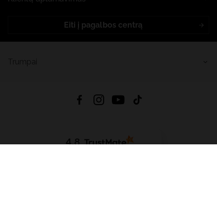
Eiti į pagalbos centrą
Trumpai
4.8
Remiantis
6632
atsiliepimais
iš visų laikų
Atsisiųsti Programėlę:
App Store
Google Play
App Gallery