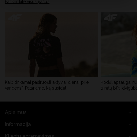
skiltyje „Išsami informacija“.
Patikrinkite visus įrašus
Kaip tinkamai pasiruošti aktyviai dienai prie
Kodėl apsauga nu
vandens? Patariame, ką susidėti
turėtų būti dvigub
Apie mus
Informacija
Klientų aptarnavimas