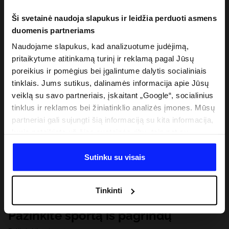
Ši svetainė naudoja slapukus ir leidžia perduoti asmens
duomenis partneriams
Naudojame slapukus, kad analizuotume judėjimą,
pritaikytume atitinkamą turinį ir reklamą pagal Jūsų
poreikius ir pomėgius bei įgalintume dalytis socialiniais
tinklais. Jums sutikus, dalinamės informacija apie Jūsų
veiklą su savo partneriais, įskaitant „Google“, socialinius
tinklus ir reklamos bei žiniatinklio analizės įmones. Mūsų
partneriai gali sujungti šią informaciją su kita informacija,
kurią pateikiate už šios svetainės ribų, taip pat su
duomenimis, kuriuos jie gauna, kai naudojatės jų
paslaugomis. Gavus Jūsų leidimą, mes galime perduoti
Sutinku su visais
Jūsų asmeninę informaciją savo partneriams, siekdami
pagerinti internetinės reklamos rodymo būdą, atlikti
Tinkinti
analitinius tyrimus, pritaikyti turinį ir tobulinti mūsų
partnerių siūlomus sprendimus (pvz., socialinius tinklus).
Pažinkite sportą iš pagrindų
Išsamią informaciją rasite mūsų Privatumo politikoje ir