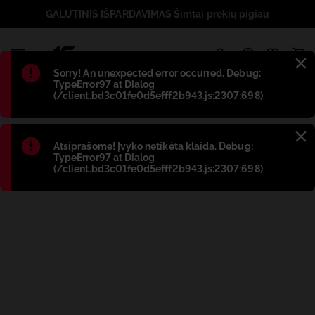
GALUTINIS IŠPARDAVIMAS Šimtai prekių pigiau
1
Błąd
:
Sorry! An unexpected error occurred. Debug:
TypeError97 at Dialog
(/client.bd3c01fe0d5efff2b943.js:2307:698)
Błąd
:
Atsiprašome! Įvyko netikėta klaida. Debug:
TypeError97 at Dialog
(/client.bd3c01fe0d5efff2b943.js:2307:698)