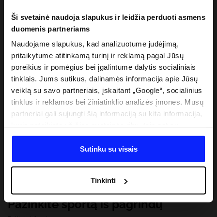
Ši svetainė naudoja slapukus ir leidžia perduoti asmens
duomenis partneriams
Naudojame slapukus, kad analizuotume judėjimą,
pritaikytume atitinkamą turinį ir reklamą pagal Jūsų
poreikius ir pomėgius bei įgalintume dalytis socialiniais
tinklais. Jums sutikus, dalinamės informacija apie Jūsų
veiklą su savo partneriais, įskaitant „Google“, socialinius
tinklus ir reklamos bei žiniatinklio analizės įmones. Mūsų
partneriai gali sujungti šią informaciją su kita informacija,
kurią pateikiate už šios svetainės ribų, taip pat su
duomenimis, kuriuos jie gauna, kai naudojatės jų
paslaugomis. Gavus Jūsų leidimą, mes galime perduoti
Sutinku su visais
Jūsų asmeninę informaciją savo partneriams, siekdami
pagerinti internetinės reklamos rodymo būdą, atlikti
Tinkinti
analitinius tyrimus, pritaikyti turinį ir tobulinti mūsų
partnerių siūlomus sprendimus (pvz., socialinius tinklus).
Pažinkite sportą iš pagrindų
Išsamią informaciją rasite mūsų Privatumo politikoje ir