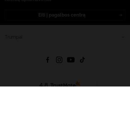
Eiti į pagalbos centrą
Trumpai
4.8
Remiantis
6632
atsiliepimais
iš visų laikų
Atsisiųsti Programėlę:
App Store
Google Play
App Gallery