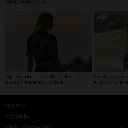
skiltyje „Išsami informacija“.
Patikrinkite visus įrašus
Kaip tinkamai pasiruošti aktyviai dienai prie
Kodėl apsauga nu
vandens? Patariame, ką susidėti
turėtų būti dvigub
Apie mus
Informacija
Klientų aptarnavimas