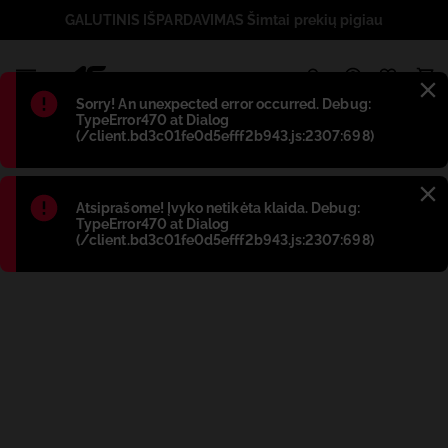
GALUTINIS IŠPARDAVIMAS Šimtai prekių pigiau
1
Błąd
:
Sorry! An unexpected error occurred. Debug:
TypeError470 at Dialog
(/client.bd3c01fe0d5efff2b943.js:2307:698)
Błąd
:
Atsiprašome! Įvyko netikėta klaida. Debug:
TypeError470 at Dialog
(/client.bd3c01fe0d5efff2b943.js:2307:698)