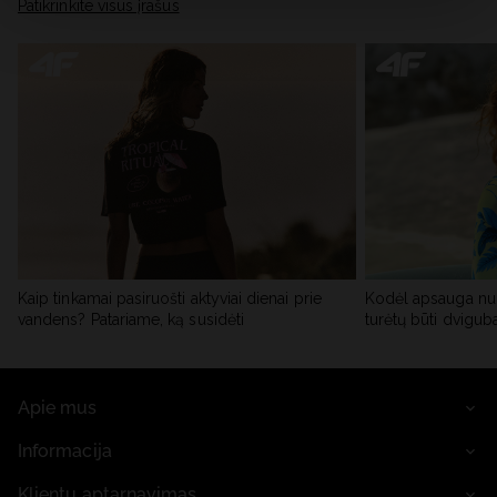
skiltyje „Išsami informacija“.
Patikrinkite visus įrašus
Kaip tinkamai pasiruošti aktyviai dienai prie
Kodėl apsauga nu
vandens? Patariame, ką susidėti
turėtų būti dvigub
Apie mus
Informacija
Klientų aptarnavimas