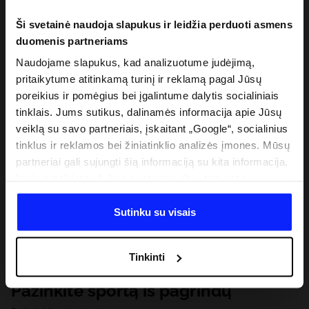
Ši svetainė naudoja slapukus ir leidžia perduoti asmens
duomenis partneriams
Naudojame slapukus, kad analizuotume judėjimą,
pritaikytume atitinkamą turinį ir reklamą pagal Jūsų
poreikius ir pomėgius bei įgalintume dalytis socialiniais
tinklais. Jums sutikus, dalinamės informacija apie Jūsų
veiklą su savo partneriais, įskaitant „Google“, socialinius
tinklus ir reklamos bei žiniatinklio analizės įmones. Mūsų
partneriai gali sujungti šią informaciją su kita informacija,
kurią pateikiate už šios svetainės ribų, taip pat su
duomenimis, kuriuos jie gauna, kai naudojatės jų
paslaugomis. Gavus Jūsų leidimą, mes galime perduoti
Sutinku su visais
Jūsų asmeninę informaciją savo partneriams, siekdami
pagerinti internetinės reklamos rodymo būdą, atlikti
Tinkinti
analitinius tyrimus, pritaikyti turinį ir tobulinti mūsų
partnerių siūlomus sprendimus (pvz., socialinius tinklus).
Pažinkite sportą iš pagrindų
Išsamią informaciją rasite mūsų Privatumo politikoje ir