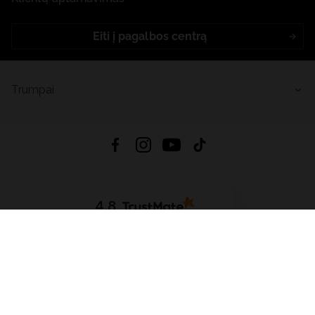
Eiti į pagalbos centrą
Trumpai
4.8
Remiantis
6632
atsiliepimais
iš visų laikų
Atsisiųsti Programėlę:
App Store
Google Play
App Gallery