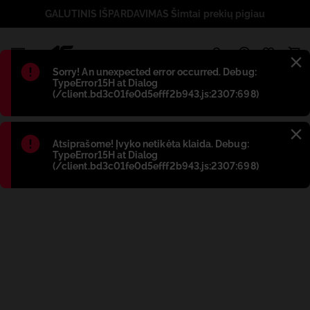
GALUTINIS IŠPARDAVIMAS Šimtai prekių pigiau
1
Błąd
:
Sorry! An unexpected error occurred. Debug:
TypeError15H at Dialog
(/client.bd3c01fe0d5efff2b943.js:2307:698)
Błąd
:
Atsiprašome! Įvyko netikėta klaida. Debug:
TypeError15H at Dialog
(/client.bd3c01fe0d5efff2b943.js:2307:698)