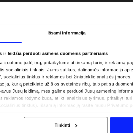
Išsami informacija
s ir leidžia perduoti asmens duomenis partneriams
izuotume judėjimą, pritaikytume atitinkamą turinį ir reklamą pag
is socialiniais tinklais. Jums sutikus, dalinamės informacija api
“, socialinius tinklus ir reklamos bei žiniatinklio analizės įmones.
acija, kurią pateikiate už šios svetainės ribų, taip pat su duomen
uo UV spindulių prie
Naujoji 4F teniso ir padelio kolekcija.
Gavus Jūsų leidimą, mes galime perduoti Jūsų asmeninę informa
būti dviguba: UPF
Sportinis funkcionalumas susitinka s
s reklamos rodymo būdą, atlikti analitinius tyrimus, pritaikyti turin
šiuolaikiniu stiliumi
cialinius tinklus). Išsamią informaciją rasite mūsų Privatumo poli
Tinkinti
IŠLAIDOS
PARDUOTUVIŲ ADRESAI
B2B
4F TEAM LOJALUMO