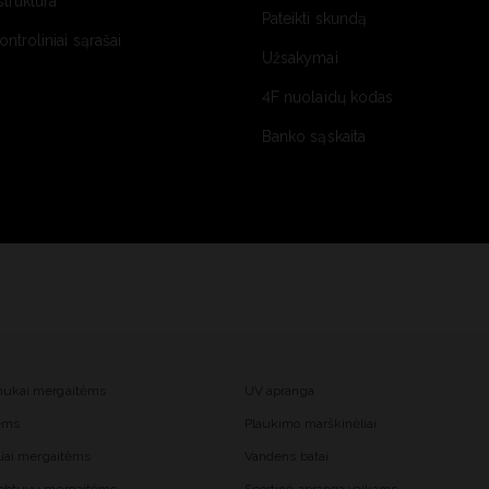
struktūra
Pateikti skundą
kontroliniai sąrašai
Užsakymai
4F nuolaidų kodas
Banko sąskaita
mukai mergaitėms
UV apranga
tėms
Plaukimo marškinėliai
liai mergaitėms
Vandens batai