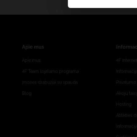
Apie mus
Informac
Apie mus
4F Interne
4F Team lojalumo programa
Informacij
Įmonės drabužiai su spauda
Privatumo 
Blog
Akcijų tais
Hosting
Atitikties 
Informacij