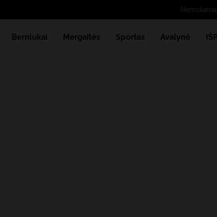
Berniukai
Mergaitės
Sportas
Avalynė
IŠ