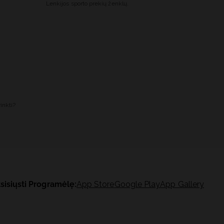
Lenkijos sporto prekių ženklų.
inkti?
sisiųsti Programėlę:
App Store
Google Play
App Gallery