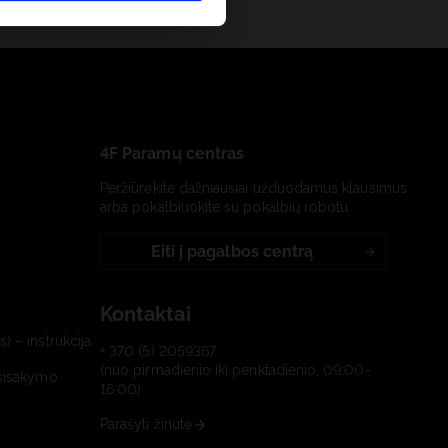
4F Paramų centras
Peržiūrėkite dažniausiai užduodamus klausimus
arba pokalbiuokite su pokalbių robotu:
Eiti į pagalbos centrą
Kontaktai
) – instrukcija
+ 370 (5) 2059367
(nuo pirmadienio iki penktadienio, 09:00-
tsisakymo
16:00)
Parašyti žinutę