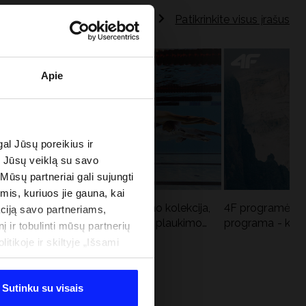
Patikrinkite visus įrašus
Apie
al Jūsų poreikius ir
e Jūsų veiklą su savo
 Mūsų partneriai gali sujungti
imis, kuriuos jie gauna, kai
Aqua Force - naujoji baseino kolekcija,
4F programėlė i
ciją savo partneriams,
u
rekomenduojama Lenkijos plaukimo
programa - kodė
į ir tobulinti mūsų partnerių
federacijos
tikoje ir skiltyje „Išsami
Sutinku su visais
 PROGRAMA