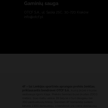
Gaminių sauga
OTCF S.A., ul. Saska 25C, 30-720 Kraków
info@otcf.pl
4F – tai Lenkijos sportinės aprangos prekės ženklas,
priklausantis bendrovei OTCF S.A.
, kurią įkūrė ir kuriai
vadovauja Igoris Klaja. Prekės ženklas buvo įkurtas 2003
metais, šiuo metu veikia 39 šalyse ir turi daugiau nei
350 parduotuvių tinklą. Šiandien 4F komandą sudaro
beveik 1300 darbuotojų, o bendrovė yra viena didžiausių