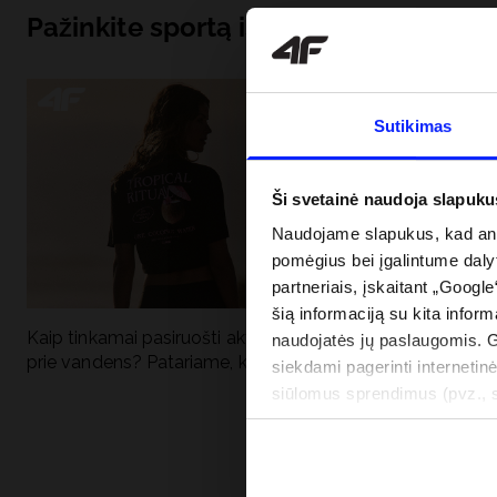
Pažinkite sportą iš pagrindų
Sutikimas
Ši svetainė naudoja slapuku
Naudojame slapukus, kad anal
pomėgius bei įgalintume dalyt
partneriais, įskaitant „Google
šią informaciją su kita inform
Kaip tinkamai pasiruošti aktyviai dienai
Kodėl apsauga n
naudojatės jų paslaugomis. 
prie vandens? Patariame, ką susidėti
vandens turėtų 
siekdami pagerinti internetinė
drabužiai + SPF
siūlomus sprendimus (pvz., so
informacija“.
PRISTATYMO 