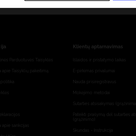
ija
Klientų aptarnavimas
tinės Parduotuvės Taisyklės
Išlaidos ir pristatymo laikas
a apie Taisyklių pakeitimą
E-pirkimas privalumai
politika
Nauda prisiregistravus
yklės
Mokėjimo metodai
Sutarties atsisakymas (grąžinimas
deklaracijos
Pateikti prašymą dėl sutarties a
(grąžinimo)
a apie sankcijas
Skundas - Instrukcija