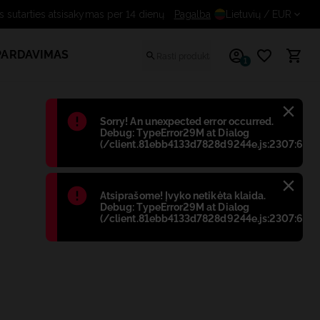
Nemokamas sutarties atsisakymas per 14 dienų
Pagalba
Lietuvių
/ EUR
PARDAVIMAS
1
Błąd
:
Sorry! An unexpected error occurred.
Debug: TypeError29M at Dialog
(/client.81ebb4133d7828d9244e.js:2307:698)
Błąd
:
Atsiprašome! Įvyko netikėta klaida.
Debug: TypeError29M at Dialog
(/client.81ebb4133d7828d9244e.js:2307:698)