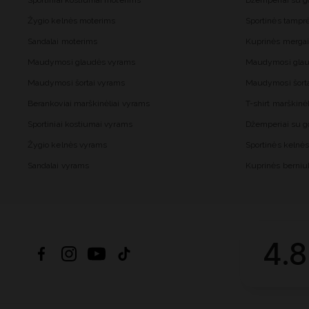
Sportiniai kostiumai moterims
Džemperiai su 
Žygio kelnės moterims
Sportinės tampr
Sandalai moterims
Kuprinės merga
Maudymosi glaudės vyrams
Maudymosi glau
Maudymosi šortai vyrams
Maudymosi šort
Berankoviai marškinėliai vyrams
T-shirt marškinė
Sportiniai kostiumai vyrams
Džemperiai su 
Žygio kelnės vyrams
Sportinės kelnė
Sandalai vyrams
Kuprinės berni
4.8