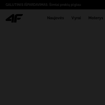
GALUTINIS IŠPARDAVIMAS: Šimtai prekių pigiau
Naujovės
Vyrai
Moterys