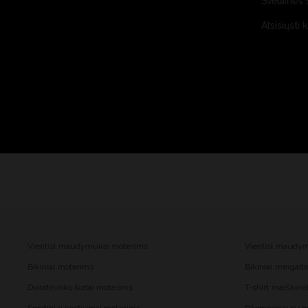
Svetainės 
Atsisiųsti 
Vientisi maudymukai moterims
Vientisi maudy
Bikiniai moterims
Bikiniai mergai
Dviratininko šortai moterims
T-shirt marškinė