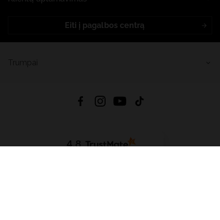
Eiti į pagalbos centrą
Trumpai
4.8
Remiantis
6632
atsiliepimais
iš visų laikų
Atsisiųsti Programėlę:
App Store
Google Play
App Gallery