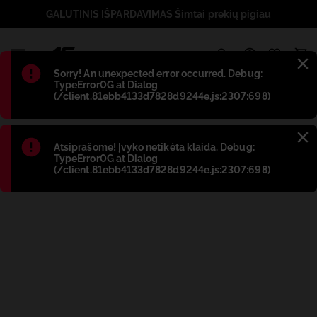
GALUTINIS IŠPARDAVIMAS Šimtai prekių pigiau
1
Błąd
:
Sorry! An unexpected error occurred. Debug:
TypeError0G at Dialog
(/client.81ebb4133d7828d9244e.js:2307:698)
Błąd
:
Atsiprašome! Įvyko netikėta klaida. Debug:
TypeError0G at Dialog
(/client.81ebb4133d7828d9244e.js:2307:698)