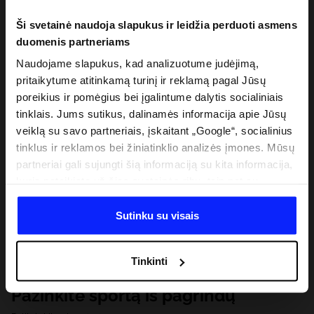
Ši svetainė naudoja slapukus ir leidžia perduoti asmens
duomenis partneriams
Naudojame slapukus, kad analizuotume judėjimą,
pritaikytume atitinkamą turinį ir reklamą pagal Jūsų
poreikius ir pomėgius bei įgalintume dalytis socialiniais
tinklais. Jums sutikus, dalinamės informacija apie Jūsų
veiklą su savo partneriais, įskaitant „Google“, socialinius
tinklus ir reklamos bei žiniatinklio analizės įmones. Mūsų
partneriai gali sujungti šią informaciją su kita informacija,
kurią pateikiate už šios svetainės ribų, taip pat su
duomenimis, kuriuos jie gauna, kai naudojatės jų
paslaugomis. Gavus Jūsų leidimą, mes galime perduoti
Sutinku su visais
Jūsų asmeninę informaciją savo partneriams, siekdami
pagerinti internetinės reklamos rodymo būdą, atlikti
Tinkinti
analitinius tyrimus, pritaikyti turinį ir tobulinti mūsų
partnerių siūlomus sprendimus (pvz., socialinius tinklus).
Pažinkite sportą iš pagrindų
Išsamią informaciją rasite mūsų Privatumo politikoje ir