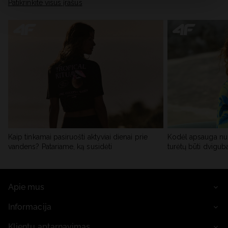
skiltyje „Išsami informacija“.
Patikrinkite visus įrašus
Kaip tinkamai pasiruošti aktyviai dienai prie
Kodėl apsauga nu
vandens? Patariame, ką susidėti
turėtų būti dvigub
Apie mus
Informacija
Klientų aptarnavimas