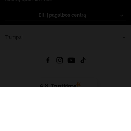
Eiti į pagalbos centrą
Trumpai
4.8
Remiantis
6626
atsiliepimais
iš visų laikų
Atsisiųsti Programėlę:
App Store
Google Play
App Gallery