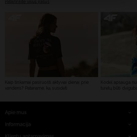
skiltyje „Išsami informacija“.
Patikrinkite visus įrašus
Kaip tinkamai pasiruošti aktyviai dienai prie
Kodėl apsauga nu
vandens? Patariame, ką susidėti
turėtų būti dvigub
Apie mus
Informacija
Klientų aptarnavimas