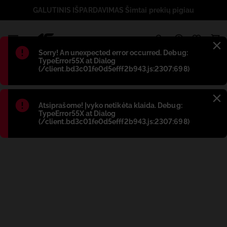
GALUTINIS IŠPARDAVIMAS Šimtai prekių pigiau
1
Błąd
:
Sorry! An unexpected error occurred. Debug:
TypeError55X at Dialog
(/client.bd3c01fe0d5efff2b943.js:2307:698)
Błąd
:
Atsiprašome! Įvyko netikėta klaida. Debug:
TypeError55X at Dialog
(/client.bd3c01fe0d5efff2b943.js:2307:698)