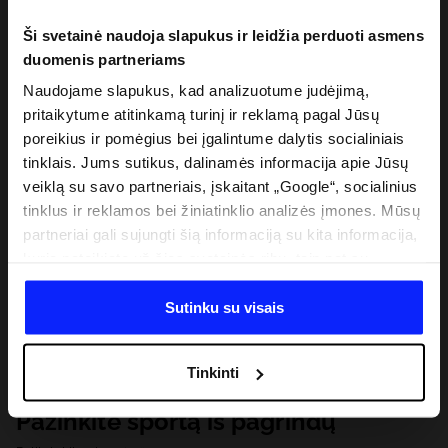
Ši svetainė naudoja slapukus ir leidžia perduoti asmens
duomenis partneriams
Naudojame slapukus, kad analizuotume judėjimą,
pritaikytume atitinkamą turinį ir reklamą pagal Jūsų
poreikius ir pomėgius bei įgalintume dalytis socialiniais
tinklais. Jums sutikus, dalinamės informacija apie Jūsų
veiklą su savo partneriais, įskaitant „Google“, socialinius
tinklus ir reklamos bei žiniatinklio analizės įmones. Mūsų
partneriai gali sujungti šią informaciją su kita informacija,
kurią pateikiate už šios svetainės ribų, taip pat su
duomenimis, kuriuos jie gauna, kai naudojatės jų
paslaugomis. Gavus Jūsų leidimą, mes galime perduoti
Sutinku su visais
Jūsų asmeninę informaciją savo partneriams, siekdami
pagerinti internetinės reklamos rodymo būdą, atlikti
Tinkinti
analitinius tyrimus, pritaikyti turinį ir tobulinti mūsų
partnerių siūlomus sprendimus (pvz., socialinius tinklus).
Pažinkite sportą iš pagrindų
Išsamią informaciją rasite mūsų Privatumo politikoje ir