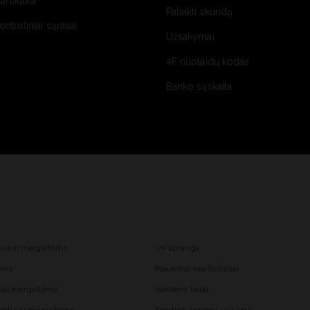
struktūra
Pateikti skundą
kontroliniai sąrašai
Užsakymai
4F nuolaidų kodas
Banko sąskaita
mukai mergaitėms
UV apranga
tėms
Plaukimo marškinėliai
liai mergaitėms
Vandens batai