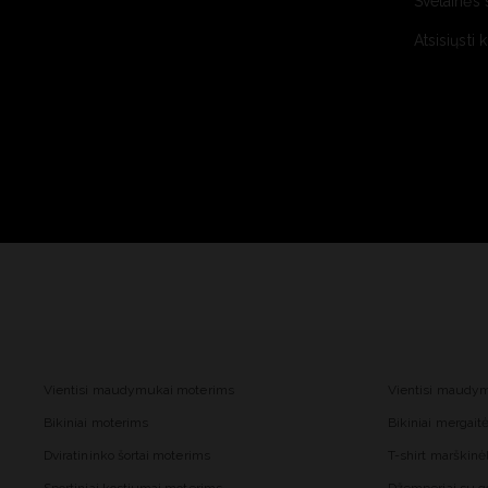
Svetainės 
Atsisiųsti 
Vientisi maudymukai moterims
Vientisi maudy
Bikiniai moterims
Bikiniai mergai
Dviratininko šortai moterims
T-shirt marškinė