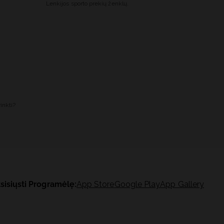
Lenkijos sporto prekių ženklų.
inkti?
sisiųsti Programėlę:
App Store
Google Play
App Gallery