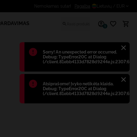
Pagalba
Gaukite papildomą nuolaidą r
Lietuvių
/ EUR
PARDAVIMAS
1
Błąd
:
Sorry! An unexpected error occurred.
Debug: TypeError20C at Dialog
(/client.81ebb4133d7828d9244e.js:2307:698)
Błąd
:
Atsiprašome! Įvyko netikėta klaida.
Debug: TypeError20C at Dialog
(/client.81ebb4133d7828d9244e.js:2307:698)