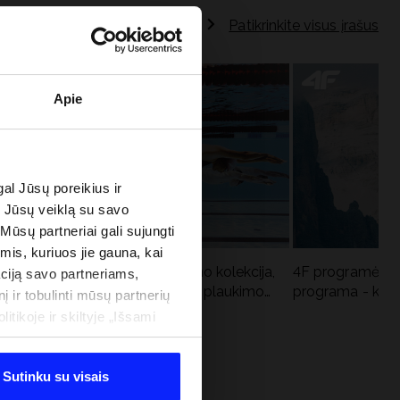
Patikrinkite visus įrašus
Apie
al Jūsų poreikius ir
e Jūsų veiklą su savo
 Mūsų partneriai gali sujungti
imis, kuriuos jie gauna, kai
Aqua Force - naujoji baseino kolekcija,
4F programėlė i
ciją savo partneriams,
u
rekomenduojama Lenkijos plaukimo
programa - kodė
į ir tobulinti mūsų partnerių
federacijos
tikoje ir skiltyje „Išsami
Sutinku su visais
 PROGRAMA