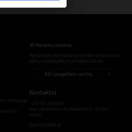
4F Paramų centras
Peržiūrėkite dažniausiai užduodamus klausimus
arba pokalbiuokite su pokalbių robotu:
Eiti į pagalbos centrą
Kontaktai
) – instrukcija
+ 370 (5) 2059367
(nuo pirmadienio iki penktadienio, 09:00-
tsisakymo
16:00)
Parašyti žinutę