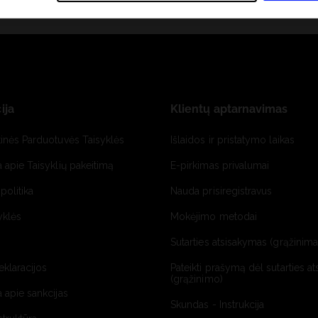
ija
Klientų aptarnavimas
tinės Parduotuvės Taisyklės
Išlaidos ir pristatymo laikas
a apie Taisyklių pakeitimą
E-pirkimas privalumai
politika
Nauda prisiregistravus
yklės
Mokėjimo metodai
Sutarties atsisakymas (grąžinimas
deklaracijos
Pateikti prašymą dėl sutarties a
(grąžinimo)
a apie sankcijas
Skundas - Instrukcija