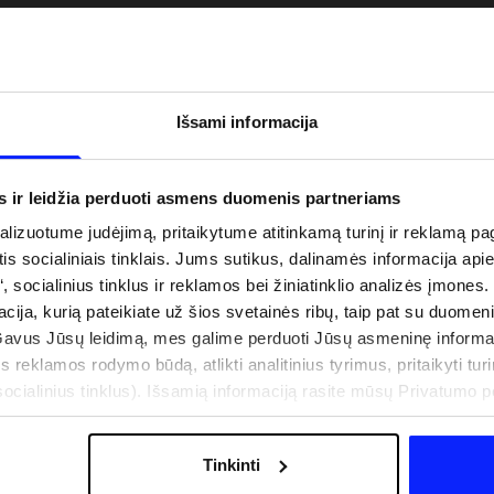
Išsami informacija
s ir leidžia perduoti asmens duomenis partneriams
izuotume judėjimą, pritaikytume atitinkamą turinį ir reklamą pag
is socialiniais tinklais. Jums sutikus, dalinamės informacija api
“, socialinius tinklus ir reklamos bei žiniatinklio analizės įmones.
acija, kurią pateikiate už šios svetainės ribų, taip pat su duomen
uo UV spindulių prie
Naujoji 4F teniso ir padelio kolekcija.
Gavus Jūsų leidimą, mes galime perduoti Jūsų asmeninę informa
būti dviguba: UPF
Sportinis funkcionalumas susitinka s
s reklamos rodymo būdą, atlikti analitinius tyrimus, pritaikyti turin
šiuolaikiniu stiliumi
cialinius tinklus). Išsamią informaciją rasite mūsų Privatumo poli
Tinkinti
IŠLAIDOS
PARDUOTUVIŲ ADRESAI
B2B
4F TEAM LOJALUMO