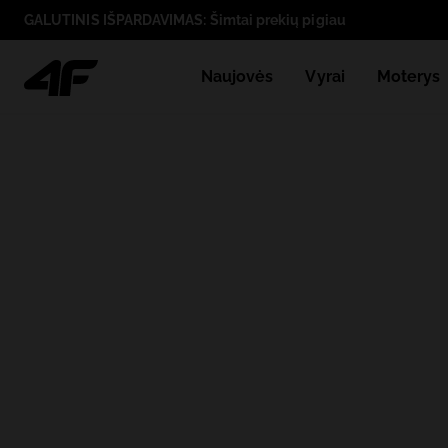
GALUTINIS IŠPARDAVIMAS: Šimtai prekių pigiau
Naujovės
Vyrai
Moterys