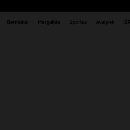
Berniukai
Mergaitės
Sportas
Avalynė
IŠ