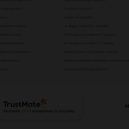
gobtuvu mergaitėms
Sportinė apranga vaikams
ės mergaitėms
Avalynė vaikams
itėms
Kuprines vaikams
des berniukams
✔ Atgal į mokyklą - sąrašas
ai berniukams
✔ Ką pasiimti į kelionę? Sąrašas
liai berniukams
✔ Ką pasiimti į kalnus? Sąrašas
gobtuvu berniukams
Kaip išsirinkti mokyklinę kuprinę?
s berniukams
Sportiniai bateliai mokyklai: kuriuos pasir
ukams
Kaip išsirinkti žygių batus?
At
Remiantis
6633
atsiliepimais
iš visų laikų