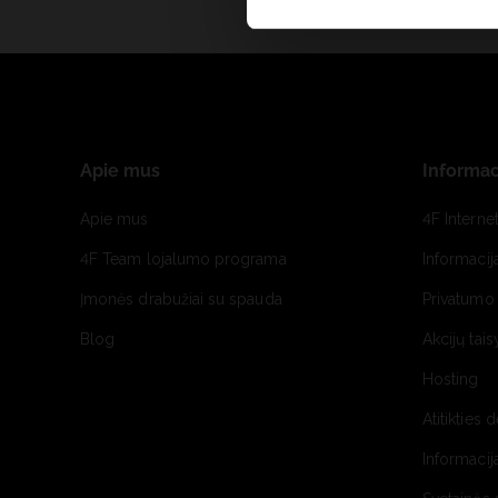
Apie mus
Informac
Apie mus
4F Interne
4F Team lojalumo programa
Informacij
Įmonės drabužiai su spauda
Privatumo 
Blog
Akcijų tais
Hosting
Atitikties 
Informacij