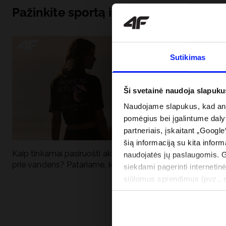
Pažinkite sportą iš pagrindų
Sutikimas
Ši svetainė naudoja slapuku
Naudojame slapukus, kad anal
pomėgius bei įgalintume dalyt
partneriais, įskaitant „Google
šią informaciją su kita inform
Kaip tinkamai pasiruošti aktyviai dienai
Kodėl apsauga n
naudojatės jų paslaugomis. 
prie vandens? Patariame, ką susidėti
vandens turėtų 
siekdami pagerinti internetinė
drabužiai + SPF
siūlomus sprendimus (pvz., so
informacija“.
PRISTATYMO 