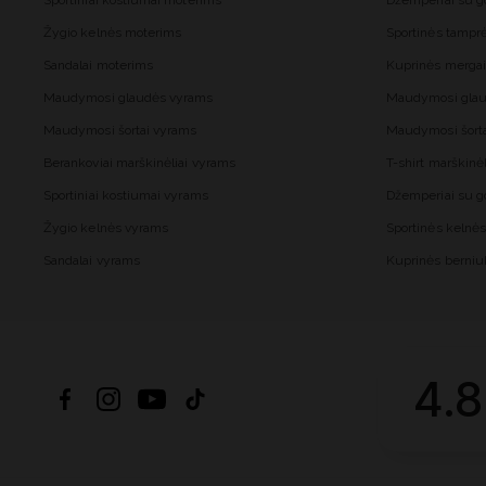
Sportiniai kostiumai moterims
Džemperiai su 
Žygio kelnės moterims
Sportinės tampr
Sandalai moterims
Kuprinės merga
Maudymosi glaudės vyrams
Maudymosi glau
Maudymosi šortai vyrams
Maudymosi šort
Berankoviai marškinėliai vyrams
T-shirt marškinė
Sportiniai kostiumai vyrams
Džemperiai su 
Žygio kelnės vyrams
Sportinės kelnė
Sandalai vyrams
Kuprinės berni
4.8