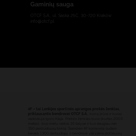
Gaminių sauga
OTCF S.A., ul. Saska 25C, 30-720 Kraków
info@otcf.pl
4F – tai Lenkijos sportinės aprangos prekės ženklas,
priklausantis bendrovei OTCF S.A.
, kurią įkūrė ir kuriai
vadovauja Igoris Klaja. Prekės ženklas buvo įkurtas 2003
metais, šiuo metu veikia 39 šalyse ir turi daugiau nei
350 parduotuvių tinklą. Šiandien 4F komandą sudaro
beveik 1300 darbuotojų, o bendrovė yra viena didžiausių