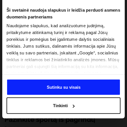
Ši svetainė naudoja slapukus ir leidžia perduoti asmens
duomenis partneriams
Naudojame slapukus, kad analizuotume judėjimą,
pritaikytume atitinkamą turinį ir reklamą pagal Jūsų
poreikius ir pomėgius bei įgalintume dalytis socialiniais
tinklais. Jums sutikus, dalinamės informacija apie Jūsų
veiklą su savo partneriais, įskaitant „Google“, socialinius
tinklus ir reklamos bei žiniatinklio analizės įmones. Mūsų
partneriai gali sujungti šią informaciją su kita informacija,
kurią pateikiate už šios svetainės ribų, taip pat su
duomenimis, kuriuos jie gauna, kai naudojatės jų
paslaugomis. Gavus Jūsų leidimą, mes galime perduoti
Sutinku su visais
Jūsų asmeninę informaciją savo partneriams, siekdami
pagerinti internetinės reklamos rodymo būdą, atlikti
Tinkinti
analitinius tyrimus, pritaikyti turinį ir tobulinti mūsų
partnerių siūlomus sprendimus (pvz., socialinius tinklus).
Pažinkite sportą iš pagrindų
Išsamią informaciją rasite mūsų Privatumo politikoje ir