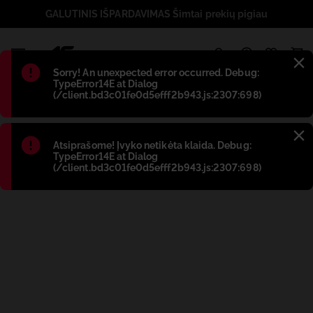
GALUTINIS IŠPARDAVIMAS Šimtai prekių pigiau
1
Błąd
:
Sorry! An unexpected error occurred. Debug:
TypeError14E at Dialog
(/client.bd3c01fe0d5efff2b943.js:2307:698)
Błąd
:
Atsiprašome! Įvyko netikėta klaida. Debug:
TypeError14E at Dialog
(/client.bd3c01fe0d5efff2b943.js:2307:698)