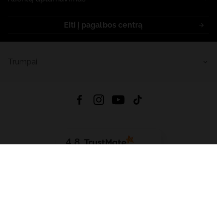
Eiti į pagalbos centrą
Trumpai
4.8
Remiantis
6632
atsiliepimais
iš visų laikų
Atsisiųsti Programėlę:
App Store
Google Play
App Gallery