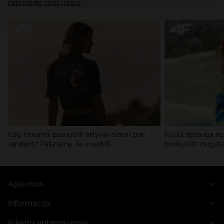
skiltyje „Išsami informacija“.
Patikrinkite visus įrašus
Kaip tinkamai pasiruošti aktyviai dienai prie
Kodėl apsauga nu
vandens? Patariame, ką susidėti
turėtų būti dvigub
Apie mus
Informacija
Klientų aptarnavimas