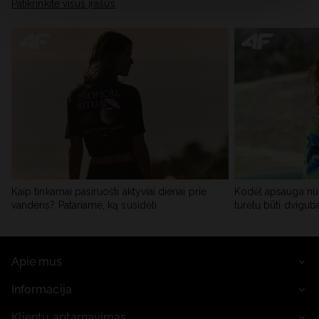
skiltyje „Išsami informacija“.
Patikrinkite visus įrašus
Kaip tinkamai pasiruošti aktyviai dienai prie
Kodėl apsauga nu
vandens? Patariame, ką susidėti
turėtų būti dvigub
Apie mus
Informacija
Klientų aptarnavimas