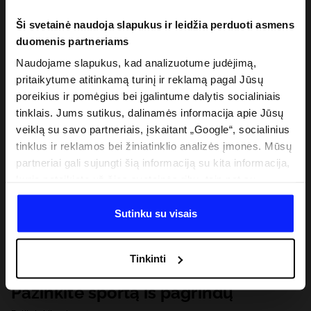
Ši svetainė naudoja slapukus ir leidžia perduoti asmens
duomenis partneriams
Naudojame slapukus, kad analizuotume judėjimą,
pritaikytume atitinkamą turinį ir reklamą pagal Jūsų
poreikius ir pomėgius bei įgalintume dalytis socialiniais
tinklais. Jums sutikus, dalinamės informacija apie Jūsų
veiklą su savo partneriais, įskaitant „Google“, socialinius
tinklus ir reklamos bei žiniatinklio analizės įmones. Mūsų
partneriai gali sujungti šią informaciją su kita informacija,
kurią pateikiate už šios svetainės ribų, taip pat su
duomenimis, kuriuos jie gauna, kai naudojatės jų
paslaugomis. Gavus Jūsų leidimą, mes galime perduoti
Sutinku su visais
Jūsų asmeninę informaciją savo partneriams, siekdami
pagerinti internetinės reklamos rodymo būdą, atlikti
Tinkinti
analitinius tyrimus, pritaikyti turinį ir tobulinti mūsų
partnerių siūlomus sprendimus (pvz., socialinius tinklus).
Pažinkite sportą iš pagrindų
Išsamią informaciją rasite mūsų Privatumo politikoje ir