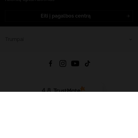
Eiti į pagalbos centrą
Trumpai
4.8
Remiantis
6632
atsiliepimais
iš visų laikų
Atsisiųsti Programėlę:
App Store
Google Play
App Gallery