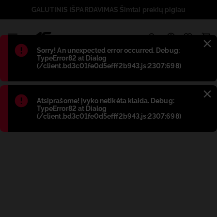
GALUTINIS IŠPARDAVIMAS Šimtai prekių pigiau
1
Błąd
:
Sorry! An unexpected error occurred. Debug:
TypeError82 at Dialog
(/client.bd3c01fe0d5efff2b943.js:2307:698)
Błąd
:
Atsiprašome! Įvyko netikėta klaida. Debug:
TypeError82 at Dialog
(/client.bd3c01fe0d5efff2b943.js:2307:698)