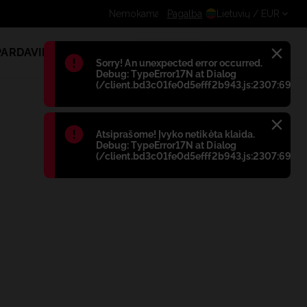
Gaukite papildomą nuolaidą regis
Pagalba
Lietuvių
/ EUR
PARDAVIMAS
1
Błąd
:
Sorry! An unexpected error occurred.
Debug: TypeError17N at Dialog
(/client.bd3c01fe0d5efff2b943.js:2307:698)
Błąd
:
Atsiprašome! Įvyko netikėta klaida.
Debug: TypeError17N at Dialog
(/client.bd3c01fe0d5efff2b943.js:2307:698)