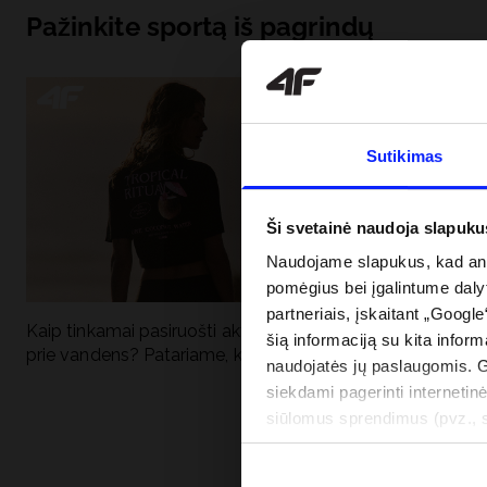
Pažinkite sportą iš pagrindų
Sutikimas
Ši svetainė naudoja slapuku
Naudojame slapukus, kad anal
pomėgius bei įgalintume dalyt
partneriais, įskaitant „Google
Kaip tinkamai pasiruošti aktyviai dienai
Kodėl apsauga n
šią informaciją su kita inform
prie vandens? Patariame, ką susidėti
vandens turėtų 
naudojatės jų paslaugomis. 
drabužiai + SPF
siekdami pagerinti internetinė
siūlomus sprendimus (pvz., so
informacija“.
PRISTATYMO 