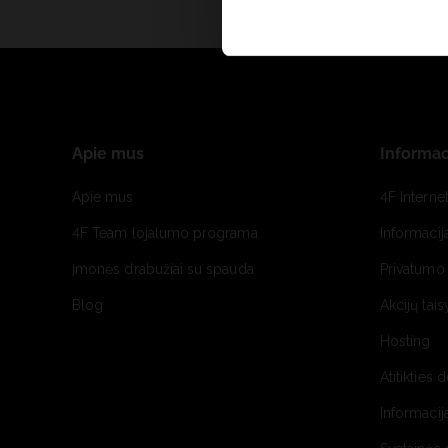
Apie mus
Informac
Apie mus
4F Interne
4F Team lojalumo programa
Informacij
Įmonės drabužiai su spauda
Privatumo 
Blog
Akcijų tais
Hosting
Atitikties 
Informacij