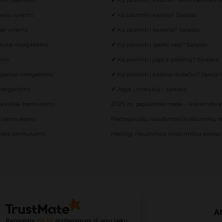
imio šlepetės
✔ Ką pasiimti į kelionę? Vaiko kelionės d
eliu vyrams
✔ Ką pasiimti į kalnus? Sąrašas
iai vyrams
✔ Ką pasiimti į baseiną? Sąrašas
mukai mergaitėms
✔ Ką pasiimti į sporto salę? Sąrašas
tėms
✔ Ką pasiimti į jogą ir pilatesą? Sąrašas
plektai mergaitėms
✔ Ką pasiimti į kelionę dviračiu? Sąrašas
i mergaitėms
✔ Atgal į mokyklą - sąrašas
škinėliai berniukams
2025 m. paplūdimio mada – kokie hitai 
ai berniukams
Madingiausių maudymosi kostiumėlių re
des berniukams
Madingi maudymosi kostiumėlių priedai
At
Remiantis
6632
atsiliepimais
iš visų laikų