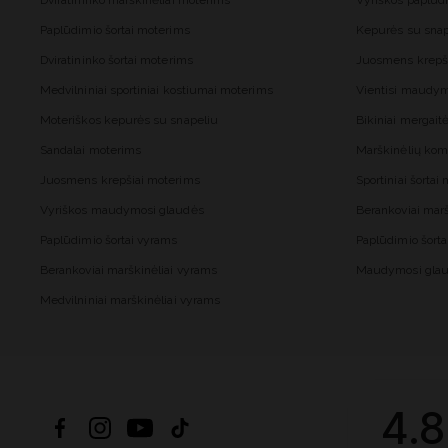
Dviratininko marškinėliai moterims
Vyriškos paplūd
Paplūdimio šortai moterims
Kepurės su snap
Dviratininko šortai moterims
Juosmens krepš
Medvilniniai sportiniai kostiumai moterims
Vientisi maudy
Moteriškos kepurės su snapeliu
Bikiniai mergai
Sandalai moterims
Marškinėlių kom
Juosmens krepšiai moterims
Sportiniai šorta
Vyriškos maudymosi glaudės
Berankoviai mar
Paplūdimio šortai vyrams
Paplūdimio šort
Berankoviai marškinėliai vyrams
Maudymosi glau
Medvilniniai marškinėliai vyrams
4.8