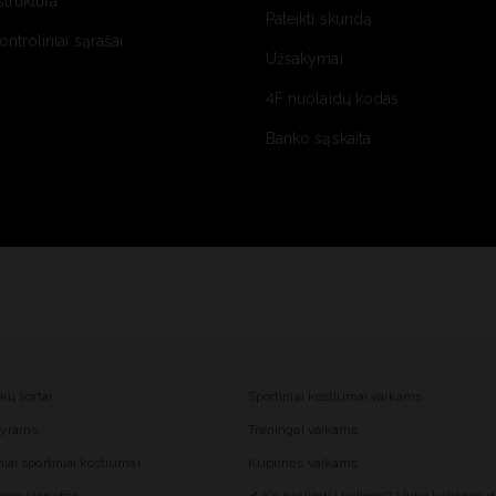
struktūra
Pateikti skundą
kontroliniai sąrašai
Užsakymai
4F nuolaidų kodas
Banko sąskaita
nkų šortai
Sportiniai kostiumai vaikams
 vyrams
Treningai vaikams
iai sportiniai kostiumai
Kuprinės vaikams