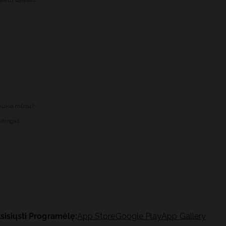
aiktų sąrašas
laukia mūsų?
itingas
sisiųsti Programėlę:
App Store
Google Play
App Gallery