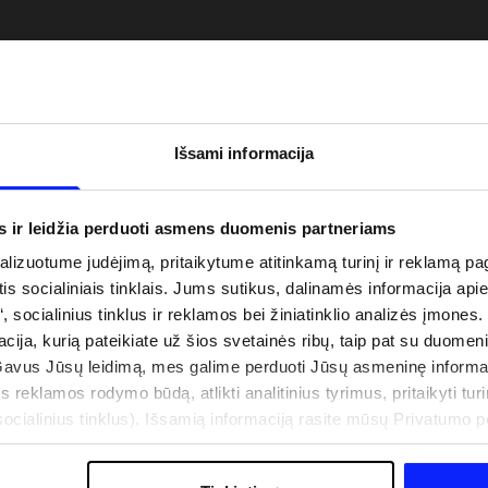
Išsami informacija
s ir leidžia perduoti asmens duomenis partneriams
izuotume judėjimą, pritaikytume atitinkamą turinį ir reklamą pag
is socialiniais tinklais. Jums sutikus, dalinamės informacija api
“, socialinius tinklus ir reklamos bei žiniatinklio analizės įmones.
uo UV spindulių prie
Naujoji 4F teniso ir padelio kolekcija.
acija, kurią pateikiate už šios svetainės ribų, taip pat su duomen
būti dviguba: UPF
Sportinis funkcionalumas susitinka s
Gavus Jūsų leidimą, mes galime perduoti Jūsų asmeninę informa
šiuolaikiniu stiliumi
s reklamos rodymo būdą, atlikti analitinius tyrimus, pritaikyti turin
cialinius tinklus). Išsamią informaciją rasite mūsų Privatumo poli
IŠLAIDOS
PARDUOTUVIŲ ADRESAI
B2B
4F TEAM LOJALUMO