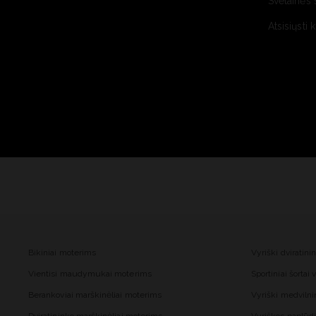
Svetainės 
Atsisiųsti 
Bikiniai moterims
Vyriški dviratini
Vientisi maudymukai moterims
Sportiniai šortai
Berankoviai marškinėliai moterims
Vyriški medvilnin