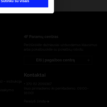
Sutinku su visais
4F Paramų centras
Peržiūrėkite dažniausiai užduodamus klausimus
arba pokalbiuokite su pokalbių robotu:
Eiti į pagalbos centrą
Kontaktai
) – instrukcija
+ 370 (5) 2059367
(nuo pirmadienio iki penktadienio, 09:00-
tsisakymo
16:00)
Parašyti žinutę