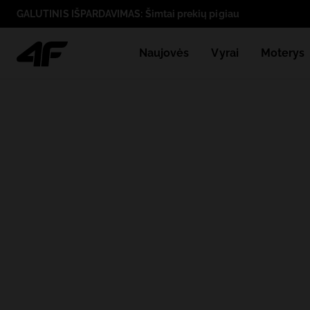
GALUTINIS IŠPARDAVIMAS: Šimtai prekių pigiau
Naujovės
Vyrai
Moterys