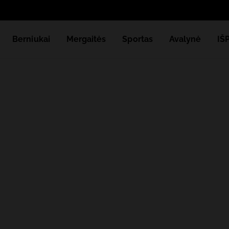
Berniukai
Mergaitės
Sportas
Avalynė
IŠ