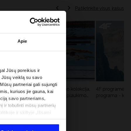
Patikrinkite visus įrašus
Apie
al Jūsų poreikius ir
e Jūsų veiklą su savo
 Mūsų partneriai gali sujungti
Aqua Force - naujoji baseino kolekcija,
4F programėlė i
imis, kuriuos jie gauna, kai
u
rekomenduojama Lenkijos plaukimo
programa - kodė
ciją savo partneriams,
federacijos
į ir tobulinti mūsų partnerių
tikoje ir skiltyje „Išsami
 PROGRAMA