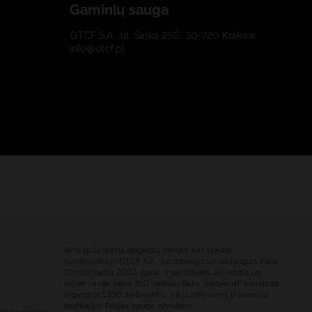
Gaminių sauga
OTCF S.A., ul. Saska 25C, 30-720 Kraków
info@otcf.pl
4F ir poļu sporta apģērbu zīmols, kas pieder
uzņēmumam OTCF S.A., ko dibinājis un vada Igors Klaja.
Zīmols radīts 2003. gadā, ir pārstāvēts 39 valstīs un
ietver vairāk nekā 350 veikalu tīklu. Šodien 4F komandā
ir gandrīz 1300 darbinieku, un uzņēmums ir viena no
lielākajām Polijas sporta zīmoliem.