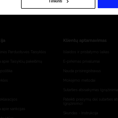
Tinkinti
ija
Klientų aptarnavimas
tinės Parduotuvės Taisyklės
Išlaidos ir pristatymo laikas
a apie Taisyklių pakeitimą
E-pirkimas privalumai
politika
Nauda prisiregistravus
yklės
Mokėjimo metodai
Sutarties atsisakymas (grąžinimas
deklaracijos
Pateikti prašymą dėl sutarties a
(grąžinimo)
a apie sankcijas
Skundas - Instrukcija