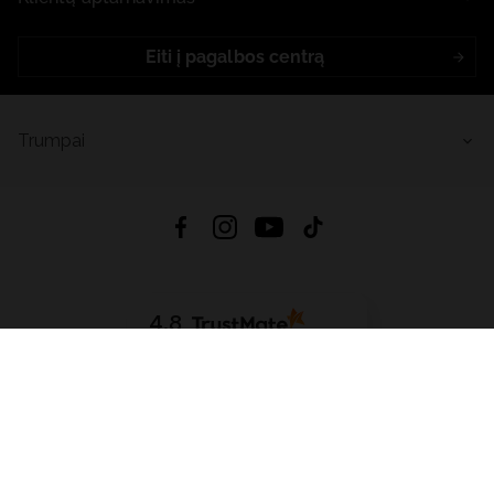
Eiti į pagalbos centrą
Trumpai
4.8
Remiantis
6632
atsiliepimais
iš visų laikų
Atsisiųsti Programėlę:
App Store
Google Play
App Gallery