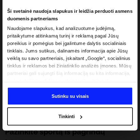
Ši svetainė naudoja slapukus ir leidžia perduoti asmens
duomenis partneriams
Naudojame slapukus, kad analizuotume judėjimą,
pritaikytume atitinkamą turinį ir reklamą pagal Jūsų
poreikius ir pomėgius bei įgalintume dalytis socialiniais
tinklais. Jums sutikus, dalinamės informacija apie Jūsų
veiklą su savo partneriais, įskaitant „Google“, socialinius
tinklus ir reklamos bei žiniatinklio analizės įmones. Mūsų
partneriai gali sujungti šią informaciją su kita informacija,
kurią pateikiate už šios svetainės ribų, taip pat su
duomenimis, kuriuos jie gauna, kai naudojatės jų
paslaugomis. Gavus Jūsų leidimą, mes galime perduoti
Sutinku su visais
Jūsų asmeninę informaciją savo partneriams, siekdami
pagerinti internetinės reklamos rodymo būdą, atlikti
Tinkinti
analitinius tyrimus, pritaikyti turinį ir tobulinti mūsų
partnerių siūlomus sprendimus (pvz., socialinius tinklus).
Pažinkite sportą iš pagrindų
Išsamią informaciją rasite mūsų Privatumo politikoje ir