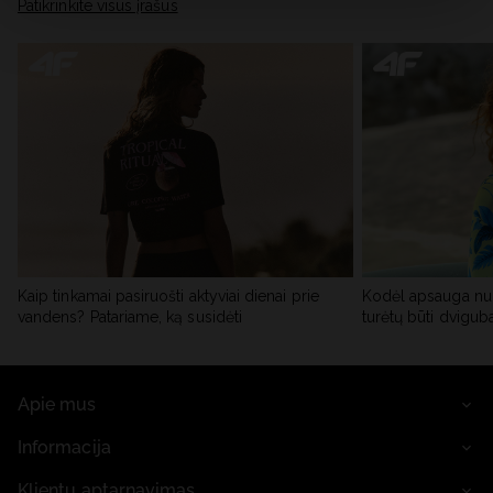
skiltyje „Išsami informacija“.
Patikrinkite visus įrašus
Kaip tinkamai pasiruošti aktyviai dienai prie
Kodėl apsauga nu
vandens? Patariame, ką susidėti
turėtų būti dvigub
Apie mus
Informacija
Klientų aptarnavimas