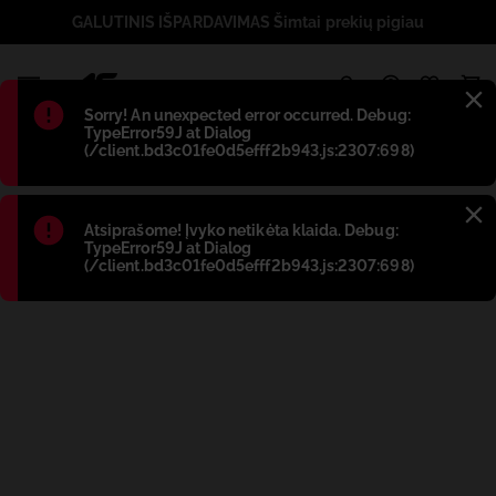
GALUTINIS IŠPARDAVIMAS Šimtai prekių pigiau
1
Błąd
:
Sorry! An unexpected error occurred. Debug:
TypeError59J at Dialog
(/client.bd3c01fe0d5efff2b943.js:2307:698)
Błąd
:
Atsiprašome! Įvyko netikėta klaida. Debug:
TypeError59J at Dialog
(/client.bd3c01fe0d5efff2b943.js:2307:698)