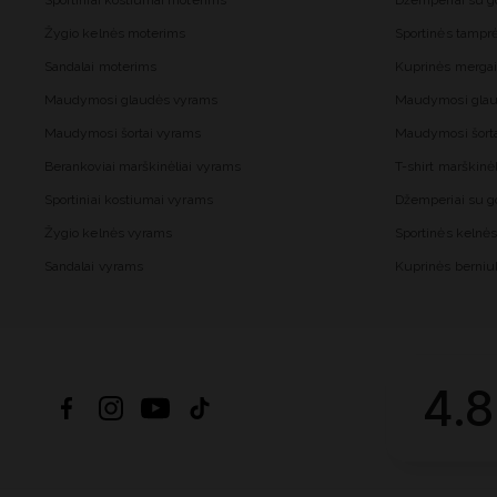
Sportiniai kostiumai moterims
Džemperiai su 
Žygio kelnės moterims
Sportinės tampr
Sandalai moterims
Kuprinės merga
Maudymosi glaudės vyrams
Maudymosi glau
Maudymosi šortai vyrams
Maudymosi šort
Berankoviai marškinėliai vyrams
T-shirt marškinė
Sportiniai kostiumai vyrams
Džemperiai su 
Žygio kelnės vyrams
Sportinės kelnė
Sandalai vyrams
Kuprinės berni
4.8