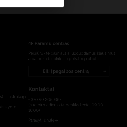
4F Paramų centras
Peržiūrėkite dažniausiai užduodamus klausimus
arba pokalbiuokite su pokalbių robotu:
Eiti į pagalbos centrą
Kontaktai
) – instrukcija
+ 370 (5) 2059367
(nuo pirmadienio iki penktadienio, 09:00-
tsisakymo
16:00)
Parašyti žinutę