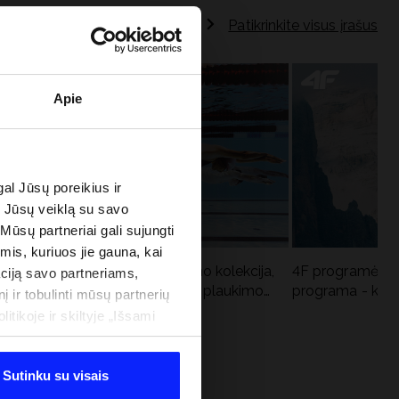
Patikrinkite visus įrašus
Apie
al Jūsų poreikius ir
e Jūsų veiklą su savo
 Mūsų partneriai gali sujungti
imis, kuriuos jie gauna, kai
Aqua Force - naujoji baseino kolekcija,
4F programėlė i
ciją savo partneriams,
u
rekomenduojama Lenkijos plaukimo
programa - kodė
į ir tobulinti mūsų partnerių
federacijos
tikoje ir skiltyje „Išsami
Sutinku su visais
 PROGRAMA