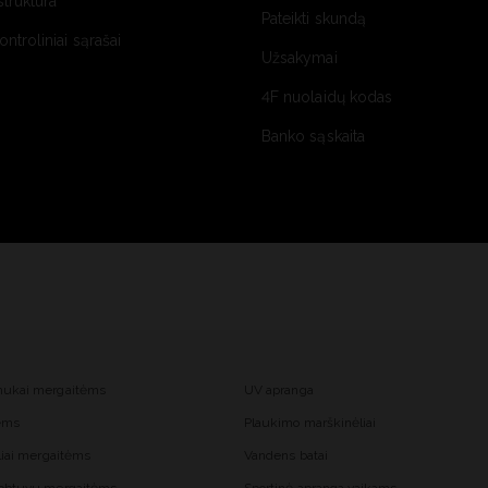
struktūra
Pateikti skundą
kontroliniai sąrašai
Užsakymai
4F nuolaidų kodas
Banko sąskaita
mukai mergaitėms
UV apranga
tėms
Plaukimo marškinėliai
liai mergaitėms
Vandens batai