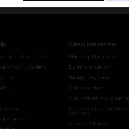
ija
Klientų aptarnavimas
tinės Parduotuvės Taisyklės
Išlaidos ir pristatymo laikas
a apie Taisyklių pakeitimą
E-pirkimas privalumai
politika
Nauda prisiregistravus
yklės
Mokėjimo metodai
Sutarties atsisakymas (grąžinimas
deklaracijos
Pateikti prašymą dėl sutarties a
(grąžinimo)
a apie sankcijas
Skundas - Instrukcija