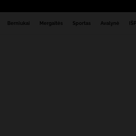
Berniukai
Mergaitės
Sportas
Avalynė
IŠ