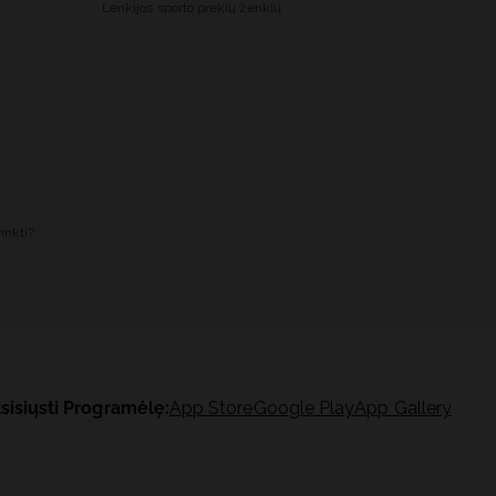
Lenkijos sporto prekių ženklų.
inkti?
sisiųsti Programėlę:
App Store
Google Play
App Gallery