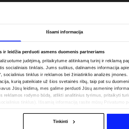
Išsami informacija
s ir leidžia perduoti asmens duomenis partneriams
izuotume judėjimą, pritaikytume atitinkamą turinį ir reklamą pag
is socialiniais tinklais. Jums sutikus, dalinamės informacija api
“, socialinius tinklus ir reklamos bei žiniatinklio analizės įmones.
acija, kurią pateikiate už šios svetainės ribų, taip pat su duomen
uo UV spindulių prie
Naujoji 4F teniso ir padelio kolekcija.
Gavus Jūsų leidimą, mes galime perduoti Jūsų asmeninę informa
būti dviguba: UPF
Sportinis funkcionalumas susitinka s
s reklamos rodymo būdą, atlikti analitinius tyrimus, pritaikyti turin
šiuolaikiniu stiliumi
cialinius tinklus). Išsamią informaciją rasite mūsų Privatumo poli
Tinkinti
IŠLAIDOS
PARDUOTUVIŲ ADRESAI
B2B
4F TEAM LOJALUMO