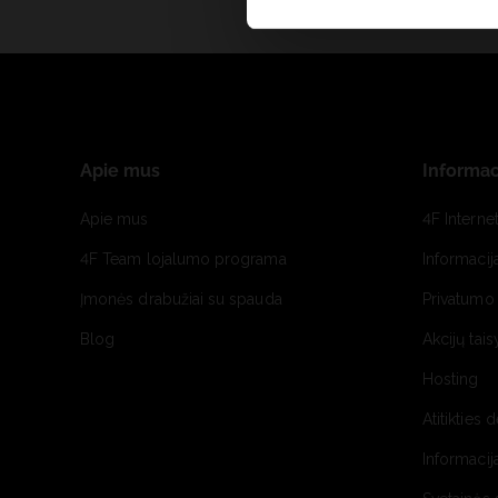
Apie mus
Informac
Apie mus
4F Interne
4F Team lojalumo programa
Informacij
Įmonės drabužiai su spauda
Privatumo 
Blog
Akcijų tais
Hosting
Atitikties 
Informacij