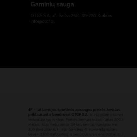
Gaminių sauga
OTCF S.A., ul. Saska 25C, 30-720 Kraków
info@otcf.pl
4F – tai Lenkijos sportinės aprangos prekės ženklas,
priklausantis bendrovei OTCF S.A.
, kurią įkūrė ir kuriai
vadovauja Igoris Klaja. Prekės ženklas buvo įkurtas 2003
metais, šiuo metu veikia 39 šalyse ir turi daugiau nei
350 parduotuvių tinklą. Šiandien 4F komandą sudaro
beveik 1300 darbuotojų, o bendrovė yra viena didžiausių