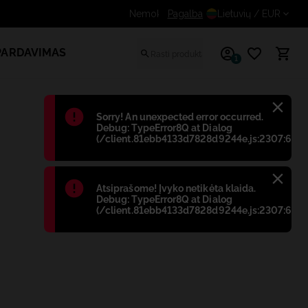
Gaukite papildomą nuolaidą registruotiem
Pagalba
Lietuvių
/ EUR
PARDAVIMAS
1
Błąd
:
Sorry! An unexpected error occurred.
Debug: TypeError8Q at Dialog
(/client.81ebb4133d7828d9244e.js:2307:698)
Błąd
:
Atsiprašome! Įvyko netikėta klaida.
Debug: TypeError8Q at Dialog
(/client.81ebb4133d7828d9244e.js:2307:698)