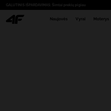
GALUTINIS IŠPARDAVIMAS: Šimtai prekių pigiau
Naujovės
Vyrai
Moterys