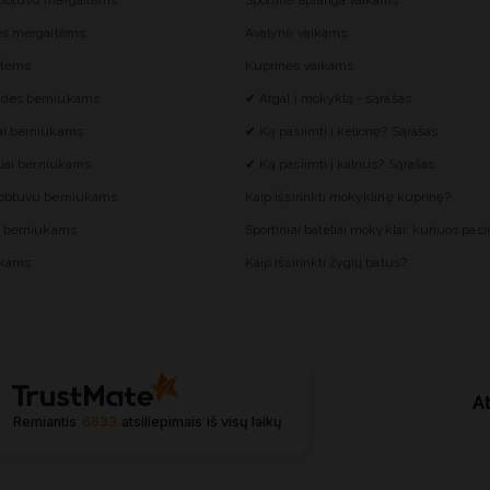
gobtuvu mergaitėms
Sportinė apranga vaikams
ės mergaitėms
Avalynė vaikams
itėms
Kuprines vaikams
des berniukams
✔ Atgal į mokyklą - sąrašas
ai berniukams
✔ Ką pasiimti į kelionę? Sąrašas
liai berniukams
✔ Ką pasiimti į kalnus? Sąrašas
gobtuvu berniukams
Kaip išsirinkti mokyklinę kuprinę?
s berniukams
Sportiniai bateliai mokyklai: kuriuos pasir
ukams
Kaip išsirinkti žygių batus?
At
Remiantis
6633
atsiliepimais
iš visų laikų