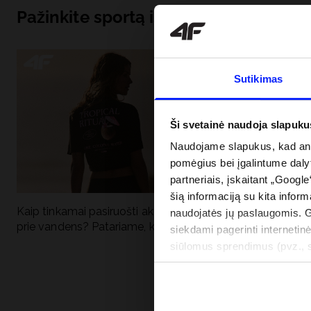
Pažinkite sportą iš pagrindų
Sutikimas
Ši svetainė naudoja slapuku
Naudojame slapukus, kad anal
pomėgius bei įgalintume dalyt
partneriais, įskaitant „Google
šią informaciją su kita inform
Kaip tinkamai pasiruošti aktyviai dienai
Kodėl apsauga n
naudojatės jų paslaugomis. 
prie vandens? Patariame, ką susidėti
vandens turėtų 
siekdami pagerinti internetinė
drabužiai + SPF
siūlomus sprendimus (pvz., so
informacija“.
PRISTATYMO 