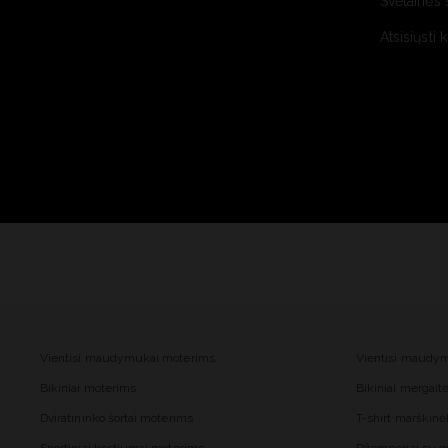
Svetainės 
Atsisiųsti 
Vientisi maudymukai moterims
Vientisi maudy
Bikiniai moterims
Bikiniai mergai
Dviratininko šortai moterims
T-shirt marškinė