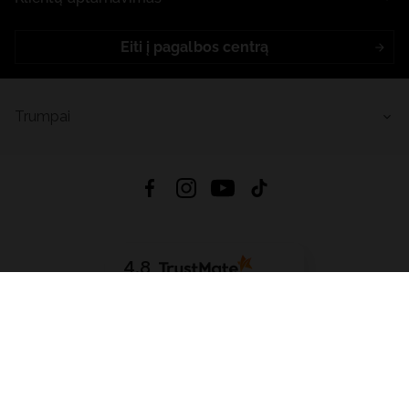
Eiti į pagalbos centrą
Trumpai
4.8
Remiantis
6633
atsiliepimais
iš visų laikų
Atsisiųsti Programėlę:
App Store
Google Play
App Gallery