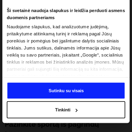
Ši svetainė naudoja slapukus ir leidžia perduoti asmens
duomenis partneriams
Naudojame slapukus, kad analizuotume judėjimą,
pritaikytume atitinkamą turinį ir reklamą pagal Jūsų
poreikius ir pomėgius bei įgalintume dalytis socialiniais
tinklais. Jums sutikus, dalinamės informacija apie Jūsų
veiklą su savo partneriais, įskaitant „Google“, socialinius
tinklus ir reklamos bei žiniatinklio analizės įmones. Mūsų
partneriai gali sujungti šią informaciją su kita informacija,
kurią pateikiate už šios svetainės ribų, taip pat su
duomenimis, kuriuos jie gauna, kai naudojatės jų
paslaugomis. Gavus Jūsų leidimą, mes galime perduoti
Sutinku su visais
Jūsų asmeninę informaciją savo partneriams, siekdami
pagerinti internetinės reklamos rodymo būdą, atlikti
Tinkinti
analitinius tyrimus, pritaikyti turinį ir tobulinti mūsų
partnerių siūlomus sprendimus (pvz., socialinius tinklus).
Pažinkite sportą iš pagrindų
Išsamią informaciją rasite mūsų Privatumo politikoje ir