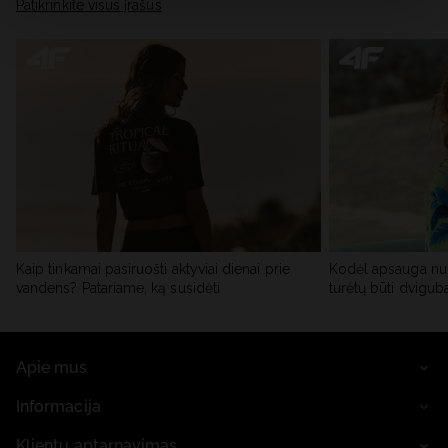
skiltyje „Išsami informacija“.
Patikrinkite visus įrašus
Kaip tinkamai pasiruošti aktyviai dienai prie
Kodėl apsauga nu
vandens? Patariame, ką susidėti
turėtų būti dvigub
Apie mus
Informacija
Klientų aptarnavimas