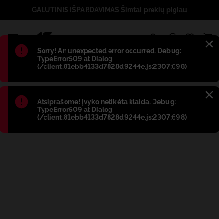
GALUTINIS IŠPARDAVIMAS Šimtai prekių pigiau
1
Błąd
:
Sorry! An unexpected error occurred. Debug:
TypeError509 at Dialog
(/client.81ebb4133d7828d9244e.js:2307:698)
Błąd
:
Atsiprašome! Įvyko netikėta klaida. Debug:
TypeError509 at Dialog
(/client.81ebb4133d7828d9244e.js:2307:698)