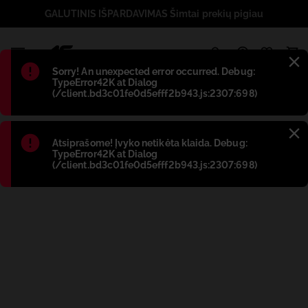
GALUTINIS IŠPARDAVIMAS Šimtai prekių pigiau
1
Błąd
:
Sorry! An unexpected error occurred. Debug:
TypeError42K at Dialog
(/client.bd3c01fe0d5efff2b943.js:2307:698)
Błąd
:
Atsiprašome! Įvyko netikėta klaida. Debug:
TypeError42K at Dialog
(/client.bd3c01fe0d5efff2b943.js:2307:698)