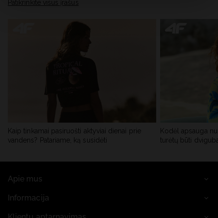
skiltyje „Išsami informacija“.
Patikrinkite visus įrašus
Kaip tinkamai pasiruošti aktyviai dienai prie
Kodėl apsauga nu
vandens? Patariame, ką susidėti
turėtų būti dvigub
Apie mus
Informacija
Klientų aptarnavimas