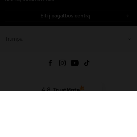
Eiti į pagalbos centrą
Trumpai
4.8
Remiantis
6632
atsiliepimais
iš visų laikų
Atsisiųsti Programėlę:
App Store
Google Play
App Gallery