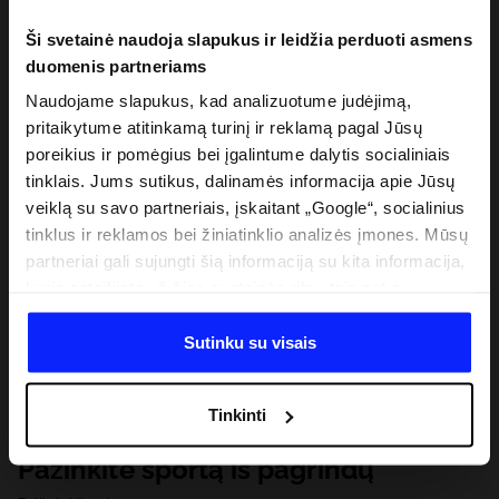
Ši svetainė naudoja slapukus ir leidžia perduoti asmens
duomenis partneriams
Naudojame slapukus, kad analizuotume judėjimą,
pritaikytume atitinkamą turinį ir reklamą pagal Jūsų
poreikius ir pomėgius bei įgalintume dalytis socialiniais
tinklais. Jums sutikus, dalinamės informacija apie Jūsų
veiklą su savo partneriais, įskaitant „Google“, socialinius
tinklus ir reklamos bei žiniatinklio analizės įmones. Mūsų
partneriai gali sujungti šią informaciją su kita informacija,
kurią pateikiate už šios svetainės ribų, taip pat su
duomenimis, kuriuos jie gauna, kai naudojatės jų
paslaugomis. Gavus Jūsų leidimą, mes galime perduoti
Sutinku su visais
Jūsų asmeninę informaciją savo partneriams, siekdami
pagerinti internetinės reklamos rodymo būdą, atlikti
Tinkinti
analitinius tyrimus, pritaikyti turinį ir tobulinti mūsų
partnerių siūlomus sprendimus (pvz., socialinius tinklus).
Pažinkite sportą iš pagrindų
Išsamią informaciją rasite mūsų Privatumo politikoje ir