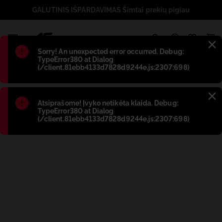
GALUTINIS IŠPARDAVIMAS Šimtai prekių pigiau
1
Błąd
:
Sorry! An unexpected error occurred. Debug:
TypeError380 at Dialog
(/client.81ebb4133d7828d9244e.js:2307:698)
Błąd
:
Atsiprašome! Įvyko netikėta klaida. Debug:
TypeError380 at Dialog
(/client.81ebb4133d7828d9244e.js:2307:698)