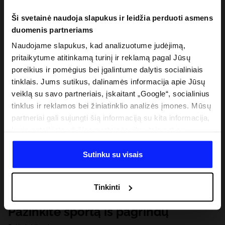
Ši svetainė naudoja slapukus ir leidžia perduoti asmens
duomenis partneriams
Naudojame slapukus, kad analizuotume judėjimą,
pritaikytume atitinkamą turinį ir reklamą pagal Jūsų
poreikius ir pomėgius bei įgalintume dalytis socialiniais
tinklais. Jums sutikus, dalinamės informacija apie Jūsų
veiklą su savo partneriais, įskaitant „Google“, socialinius
tinklus ir reklamos bei žiniatinklio analizės įmones. Mūsų
partneriai gali sujungti šią informaciją su kita informacija,
kurią pateikiate už šios svetainės ribų, taip pat su
duomenimis, kuriuos jie gauna, kai naudojatės jų
paslaugomis. Gavus Jūsų leidimą, mes galime perduoti
Sutinku su visais
Jūsų asmeninę informaciją savo partneriams, siekdami
pagerinti internetinės reklamos rodymo būdą, atlikti
Tinkinti
analitinius tyrimus, pritaikyti turinį ir tobulinti mūsų
partnerių siūlomus sprendimus (pvz., socialinius tinklus).
Pažinkite sportą iš pagrindų
Išsamią informaciją rasite mūsų Privatumo politikoje ir