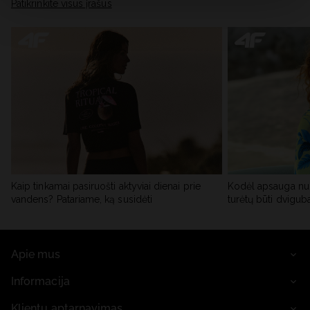
skiltyje „Išsami informacija“.
Patikrinkite visus įrašus
Kaip tinkamai pasiruošti aktyviai dienai prie
Kodėl apsauga nu
vandens? Patariame, ką susidėti
turėtų būti dvigub
Apie mus
Informacija
Klientų aptarnavimas