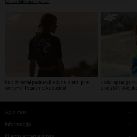
Patikrinkite visus įrašus
Kaip tinkamai pasiruošti aktyviai dienai prie
Kodėl apsauga nu
vandens? Patariame, ką susidėti
turėtų būti dvigub
Apie mus
Informacija
Klientų aptarnavimas