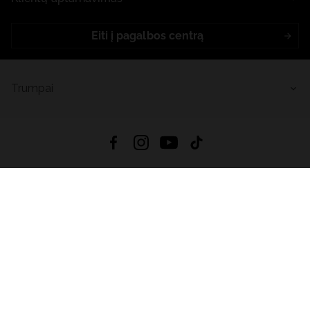
Eiti į pagalbos centrą
Trumpai
4.8
Remiantis
6633
atsiliepimais
iš visų laikų
Atsisiųsti Programėlę:
App Store
Google Play
App Gallery