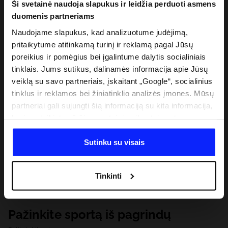
Ši svetainė naudoja slapukus ir leidžia perduoti asmens
duomenis partneriams
Naudojame slapukus, kad analizuotume judėjimą,
pritaikytume atitinkamą turinį ir reklamą pagal Jūsų
poreikius ir pomėgius bei įgalintume dalytis socialiniais
tinklais. Jums sutikus, dalinamės informacija apie Jūsų
veiklą su savo partneriais, įskaitant „Google“, socialinius
tinklus ir reklamos bei žiniatinklio analizės įmones. Mūsų
partneriai gali sujungti šią informaciją su kita informacija,
kurią pateikiate už šios svetainės ribų, taip pat su
duomenimis, kuriuos jie gauna, kai naudojatės jų
paslaugomis. Gavus Jūsų leidimą, mes galime perduoti
Sutinku su visais
Jūsų asmeninę informaciją savo partneriams, siekdami
pagerinti internetinės reklamos rodymo būdą, atlikti
Tinkinti
analitinius tyrimus, pritaikyti turinį ir tobulinti mūsų
partnerių siūlomus sprendimus (pvz., socialinius tinklus).
Išsamią informaciją rasite mūsų Privatumo politikoje ir
Pažinkite sportą iš pagrindų
skiltyje „Išsami informacija“.