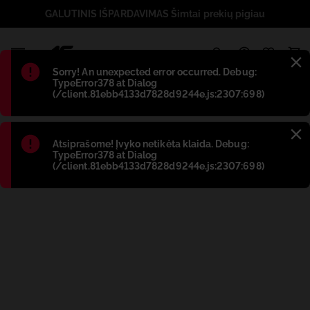
GALUTINIS IŠPARDAVIMAS Šimtai prekių pigiau
1
Błąd
:
Sorry! An unexpected error occurred. Debug:
TypeError378 at Dialog
(/client.81ebb4133d7828d9244e.js:2307:698)
Błąd
:
Atsiprašome! Įvyko netikėta klaida. Debug:
TypeError378 at Dialog
(/client.81ebb4133d7828d9244e.js:2307:698)