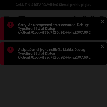
GALUTINIS IŠPARDAVIMAS Šimtai prekių pigiau
1
Błąd
:
Sorry! An unexpected error occurred. Debug:
TypeError59U at Dialog
(/client.81ebb4133d7828d9244e.js:2307:698)
Błąd
:
Atsiprašome! Įvyko netikėta klaida. Debug:
TypeError59U at Dialog
(/client.81ebb4133d7828d9244e.js:2307:698)