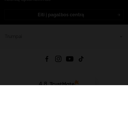
Eiti į pagalbos centrą
Trumpai
4.8
Remiantis
6633
atsiliepimais
iš visų laikų
Atsisiųsti Programėlę:
App Store
Google Play
App Gallery