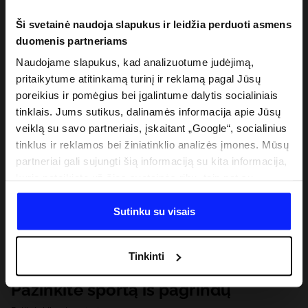
Ši svetainė naudoja slapukus ir leidžia perduoti asmens
duomenis partneriams
Naudojame slapukus, kad analizuotume judėjimą,
pritaikytume atitinkamą turinį ir reklamą pagal Jūsų
poreikius ir pomėgius bei įgalintume dalytis socialiniais
tinklais. Jums sutikus, dalinamės informacija apie Jūsų
veiklą su savo partneriais, įskaitant „Google“, socialinius
tinklus ir reklamos bei žiniatinklio analizės įmones. Mūsų
partneriai gali sujungti šią informaciją su kita informacija,
kurią pateikiate už šios svetainės ribų, taip pat su
duomenimis, kuriuos jie gauna, kai naudojatės jų
paslaugomis. Gavus Jūsų leidimą, mes galime perduoti
Sutinku su visais
Jūsų asmeninę informaciją savo partneriams, siekdami
pagerinti internetinės reklamos rodymo būdą, atlikti
Tinkinti
analitinius tyrimus, pritaikyti turinį ir tobulinti mūsų
partnerių siūlomus sprendimus (pvz., socialinius tinklus).
Pažinkite sportą iš pagrindų
Išsamią informaciją rasite mūsų Privatumo politikoje ir