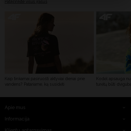
skiltyje „Išsami informacija“.
Patikrinkite visus įrašus
Kaip tinkamai pasiruošti aktyviai dienai prie
Kodėl apsauga nu
vandens? Patariame, ką susidėti
turėtų būti dvigub
Apie mus
Informacija
Klientų aptarnavimas