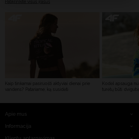
skiltyje „Išsami informacija“.
Patikrinkite visus įrašus
Kaip tinkamai pasiruošti aktyviai dienai prie
Kodėl apsauga nu
vandens? Patariame, ką susidėti
turėtų būti dvigub
Apie mus
Informacija
Klientų aptarnavimas