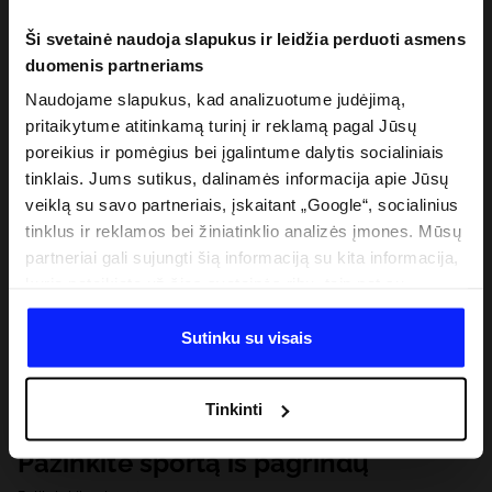
Ši svetainė naudoja slapukus ir leidžia perduoti asmens
duomenis partneriams
Naudojame slapukus, kad analizuotume judėjimą,
pritaikytume atitinkamą turinį ir reklamą pagal Jūsų
poreikius ir pomėgius bei įgalintume dalytis socialiniais
tinklais. Jums sutikus, dalinamės informacija apie Jūsų
veiklą su savo partneriais, įskaitant „Google“, socialinius
tinklus ir reklamos bei žiniatinklio analizės įmones. Mūsų
partneriai gali sujungti šią informaciją su kita informacija,
kurią pateikiate už šios svetainės ribų, taip pat su
duomenimis, kuriuos jie gauna, kai naudojatės jų
paslaugomis. Gavus Jūsų leidimą, mes galime perduoti
Sutinku su visais
Jūsų asmeninę informaciją savo partneriams, siekdami
pagerinti internetinės reklamos rodymo būdą, atlikti
Tinkinti
analitinius tyrimus, pritaikyti turinį ir tobulinti mūsų
partnerių siūlomus sprendimus (pvz., socialinius tinklus).
Pažinkite sportą iš pagrindų
Išsamią informaciją rasite mūsų Privatumo politikoje ir