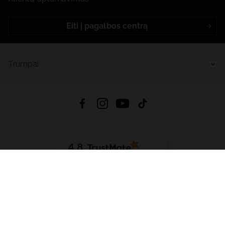
Eiti į pagalbos centrą
Trumpai
4.8
Remiantis
6633
atsiliepimais
iš visų laikų
Atsisiųsti Programėlę:
App Store
Google Play
App Gallery