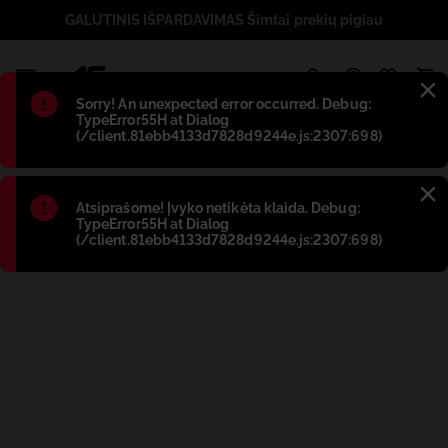
GALUTINIS IŠPARDAVIMAS Šimtai prekių pigiau
1
Błąd
:
Sorry! An unexpected error occurred. Debug:
TypeError55H at Dialog
(/client.81ebb4133d7828d9244e.js:2307:698)
Błąd
:
Atsiprašome! Įvyko netikėta klaida. Debug:
TypeError55H at Dialog
(/client.81ebb4133d7828d9244e.js:2307:698)