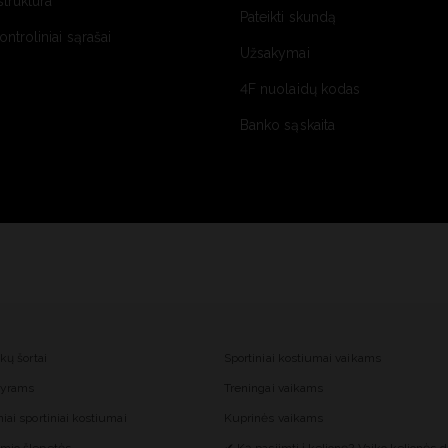
struktūra
Pateikti skundą
kontroliniai sąrašai
Užsakymai
4F nuolaidų kodas
Banko sąskaita
nkų šortai
Sportiniai kostiumai vaikams
 vyrams
Treningai vaikams
iai sportiniai kostiumai
Kuprinės vaikams