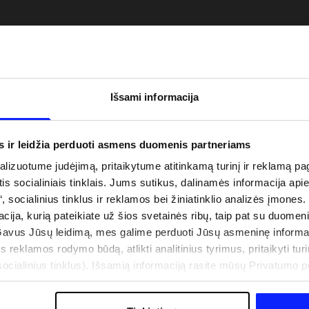
Išsami informacija
s ir leidžia perduoti asmens duomenis partneriams
izuotume judėjimą, pritaikytume atitinkamą turinį ir reklamą pag
is socialiniais tinklais. Jums sutikus, dalinamės informacija api
“, socialinius tinklus ir reklamos bei žiniatinklio analizės įmones.
uo UV spindulių prie
Naujoji 4F teniso ir padelio kolekcija.
acija, kurią pateikiate už šios svetainės ribų, taip pat su duomen
būti dviguba: UPF
Sportinis funkcionalumas susitinka s
Gavus Jūsų leidimą, mes galime perduoti Jūsų asmeninę informa
šiuolaikiniu stiliumi
s reklamos rodymo būdą, atlikti analitinius tyrimus, pritaikyti turin
cialinius tinklus). Išsamią informaciją rasite mūsų Privatumo poli
IŠLAIDOS
PARDUOTUVIŲ ADRESAI
B2B
4F TEAM LOJALUMO