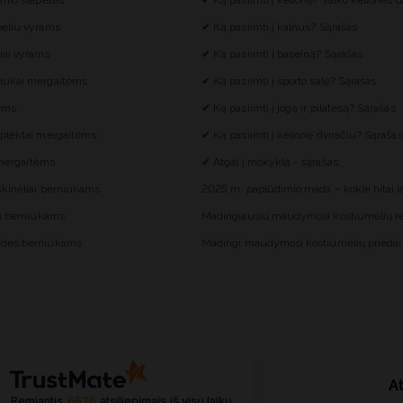
imio šlepetės
✔ Ką pasiimti į kelionę? Vaiko kelionės d
eliu vyrams
✔ Ką pasiimti į kalnus? Sąrašas
iai vyrams
✔ Ką pasiimti į baseiną? Sąrašas
mukai mergaitėms
✔ Ką pasiimti į sporto salę? Sąrašas
tėms
✔ Ką pasiimti į jogą ir pilatesą? Sąrašas
plektai mergaitėms
✔ Ką pasiimti į kelionę dviračiu? Sąrašas
i mergaitėms
✔ Atgal į mokyklą - sąrašas
škinėliai berniukams
2025 m. paplūdimio mada – kokie hitai 
ai berniukams
Madingiausių maudymosi kostiumėlių re
des berniukams
Madingi maudymosi kostiumėlių priedai
At
Remiantis
6626
atsiliepimais
iš visų laikų