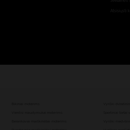
Svetainės 
Atsisiųsti 
Bikiniai moterims
Vyriški dviratini
Vientisi maudymukai moterims
Sportiniai šortai
Berankoviai marškinėliai moterims
Vyriški medvilnin