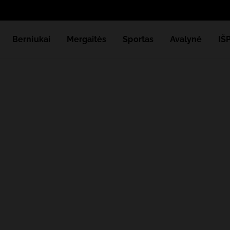
Berniukai
Mergaitės
Sportas
Avalynė
IŠ