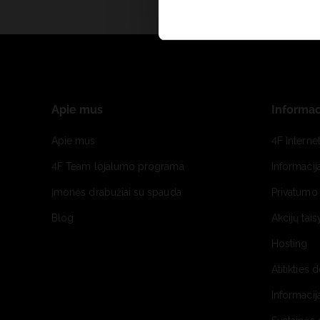
Apie mus
Informac
Apie mus
4F Interne
4F Team lojalumo programa
Informacij
Įmonės drabužiai su spauda
Privatumo 
Blog
Akcijų tais
Hosting
Atitikties 
Informacij