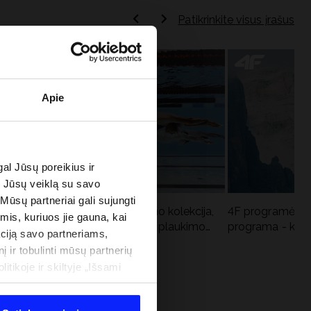
Patikrinkite visus įrašus
Apie
al Jūsų poreikius ir
e Jūsų veiklą su savo
 Mūsų partneriai gali sujungti
Aqua Force - naujoji baseino kolekcija,
4F programėlė i
imis, kuriuos jie gauna, kai
u
rekomenduojama Lenkijos plaukimo
programa - kodė
ciją savo partneriams,
federacijos
į ir tobulinti mūsų partnerių
tikoje ir skiltyje „Išsami
 PROGRAMA