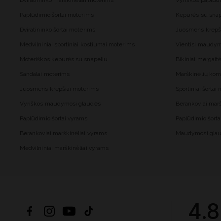
Dviratininko marškinėliai moterims
Vyriškos paplūd
Paplūdimio šortai moterims
Kepurės su snap
Dviratininko šortai moterims
Juosmens krepš
Medvilniniai sportiniai kostiumai moterims
Vientisi maudy
Moteriškos kepurės su snapeliu
Bikiniai mergai
Sandalai moterims
Marškinėlių kom
Juosmens krepšiai moterims
Sportiniai šorta
Vyriškos maudymosi glaudės
Berankoviai mar
Paplūdimio šortai vyrams
Paplūdimio šort
Berankoviai marškinėliai vyrams
Maudymosi glau
Medvilniniai marškinėliai vyrams
4.8