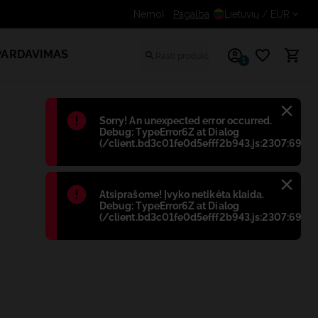
Gaukite papildomą nuolaidą registruotiems va
Pagalba
Lietuvių
/ EUR
PARDAVIMAS
1
Błąd
:
Sorry! An unexpected error occurred.
Debug: TypeError6Z at Dialog
(/client.bd3c01fe0d5efff2b943.js:2307:698)
Błąd
:
Atsiprašome! Įvyko netikėta klaida.
Debug: TypeError6Z at Dialog
(/client.bd3c01fe0d5efff2b943.js:2307:698)