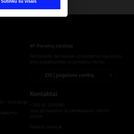
Sutinku su visais
4F Paramų centras
Peržiūrėkite dažniausiai užduodamus klausimus
arba pokalbiuokite su pokalbių robotu:
Eiti į pagalbos centrą
Kontaktai
) – instrukcija
+ 370 (5) 2059367
(nuo pirmadienio iki penktadienio, 09:00-
tsisakymo
16:00)
Parašyti žinutę