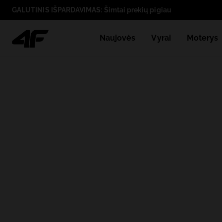
GALUTINIS IŠPARDAVIMAS: Šimtai prekių pigiau
Naujovės
Vyrai
Moterys