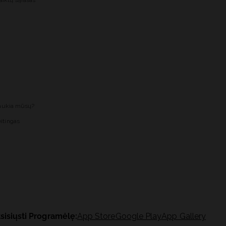
aiktų sąrašas
laukia mūsų?
itingas
sisiųsti Programėlę:
App Store
Google Play
App Gallery