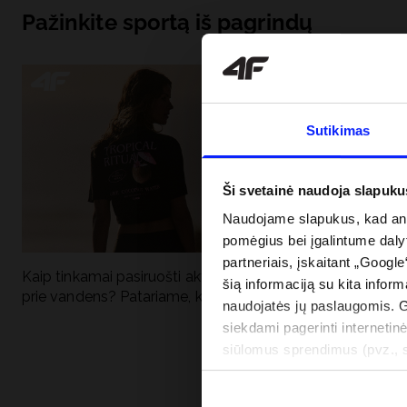
Pažinkite sportą iš pagrindų
Sutikimas
Ši svetainė naudoja slapuku
Naudojame slapukus, kad anal
pomėgius bei įgalintume dalyt
partneriais, įskaitant „Google
Kaip tinkamai pasiruošti aktyviai dienai
Kodėl apsauga n
šią informaciją su kita inform
prie vandens? Patariame, ką susidėti
vandens turėtų 
naudojatės jų paslaugomis. 
drabužiai + SPF
siekdami pagerinti internetinė
siūlomus sprendimus (pvz., so
informacija“.
PRISTATYMO 