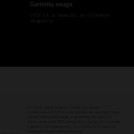
Gaminių sauga
OTCF S.A., ul. Saska 25C, 30-720 Kraków
info@otcf.pl
4F ir poļu sporta apģērbu zīmols, kas pieder
uzņēmumam OTCF S.A., ko dibinājis un vada Igors Klaja.
Zīmols radīts 2003. gadā, ir pārstāvēts 39 valstīs un
ietver vairāk nekā 350 veikalu tīklu. Šodien 4F komandā
ir gandrīz 1300 darbinieku, un uzņēmums ir viena no
lielākajām Polijas sporta zīmoliem.