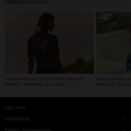
skiltyje „Išsami informacija“.
Patikrinkite visus įrašus
Kaip tinkamai pasiruošti aktyviai dienai prie
Kodėl apsauga nu
vandens? Patariame, ką susidėti
turėtų būti dvigub
Apie mus
Informacija
Klientų aptarnavimas