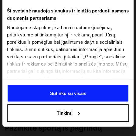
Ši svetainė naudoja slapukus ir leidžia perduoti asmens
duomenis partneriams
Naudojame slapukus, kad analizuotume judėjimą,
pritaikytume atitinkamą turinį ir reklamą pagal Jūsų
poreikius ir pomėgius bei įgalintume dalytis socialiniais
tinklais. Jums sutikus, dalinamės informacija apie Jūsų
veiklą su savo partneriais, įskaitant „Google“, socialinius
tinklus ir reklamos bei žiniatinklio analizės įmones. Mūsų
partneriai gali sujungti šią informaciją su kita informacija,
kurią pateikiate už šios svetainės ribų, taip pat su
duomenimis, kuriuos jie gauna, kai naudojatės jų
paslaugomis. Gavus Jūsų leidimą, mes galime perduoti
Sutinku su visais
Jūsų asmeninę informaciją savo partneriams, siekdami
pagerinti internetinės reklamos rodymo būdą, atlikti
Tinkinti
analitinius tyrimus, pritaikyti turinį ir tobulinti mūsų
partnerių siūlomus sprendimus (pvz., socialinius tinklus).
Pažinkite sportą iš pagrindų
Išsamią informaciją rasite mūsų Privatumo politikoje ir