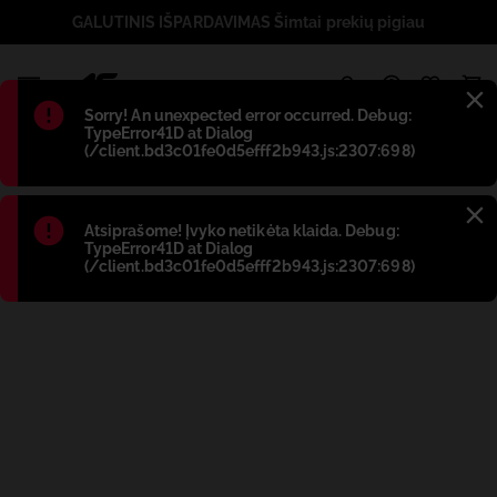
GALUTINIS IŠPARDAVIMAS Šimtai prekių pigiau
1
Błąd
:
Sorry! An unexpected error occurred. Debug:
TypeError41D at Dialog
(/client.bd3c01fe0d5efff2b943.js:2307:698)
Błąd
:
Atsiprašome! Įvyko netikėta klaida. Debug:
TypeError41D at Dialog
(/client.bd3c01fe0d5efff2b943.js:2307:698)