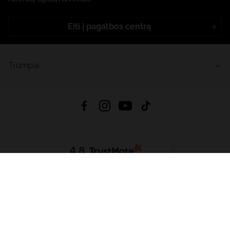
Eiti į pagalbos centrą
Trumpai
4.8
Remiantis
6632
atsiliepimais
iš visų laikų
Atsisiųsti Programėlę:
App Store
Google Play
App Gallery