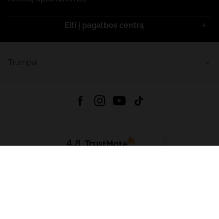
Eiti į pagalbos centrą
Trumpai
4.8
Remiantis
6633
atsiliepimais
iš visų laikų
Atsisiųsti Programėlę:
App Store
Google Play
App Gallery