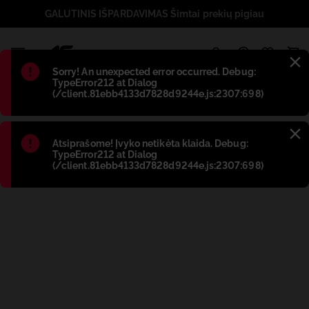
GALUTINIS IŠPARDAVIMAS Šimtai prekių pigiau
1
Błąd
:
Sorry! An unexpected error occurred. Debug:
TypeError212 at Dialog
(/client.81ebb4133d7828d9244e.js:2307:698)
Błąd
:
Atsiprašome! Įvyko netikėta klaida. Debug:
TypeError212 at Dialog
(/client.81ebb4133d7828d9244e.js:2307:698)