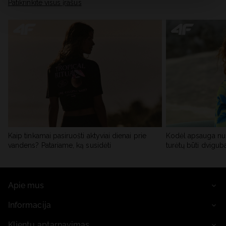
skiltyje „Išsami informacija“.
Patikrinkite visus įrašus
Kaip tinkamai pasiruošti aktyviai dienai prie
Kodėl apsauga nu
vandens? Patariame, ką susidėti
turėtų būti dvigub
Apie mus
Informacija
Klientų aptarnavimas