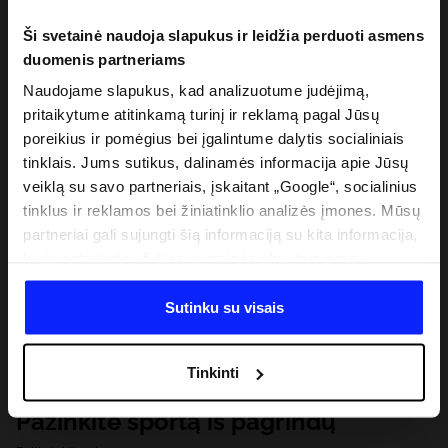
Ši svetainė naudoja slapukus ir leidžia perduoti asmens
duomenis partneriams
Naudojame slapukus, kad analizuotume judėjimą,
pritaikytume atitinkamą turinį ir reklamą pagal Jūsų
poreikius ir pomėgius bei įgalintume dalytis socialiniais
tinklais. Jums sutikus, dalinamės informacija apie Jūsų
veiklą su savo partneriais, įskaitant „Google“, socialinius
tinklus ir reklamos bei žiniatinklio analizės įmones. Mūsų
partneriai gali sujungti šią informaciją su kita informacija,
kurią pateikiate už šios svetainės ribų, taip pat su
duomenimis, kuriuos jie gauna, kai naudojatės jų
paslaugomis. Gavus Jūsų leidimą, mes galime perduoti
Sutinku su visais
Jūsų asmeninę informaciją savo partneriams, siekdami
pagerinti internetinės reklamos rodymo būdą, atlikti
Tinkinti
analitinius tyrimus, pritaikyti turinį ir tobulinti mūsų
partnerių siūlomus sprendimus (pvz., socialinius tinklus).
Pažinkite sportą iš pagrindų
Išsamią informaciją rasite mūsų Privatumo politikoje ir