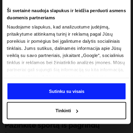
Ši svetainė naudoja slapukus ir leidžia perduoti asmens
duomenis partneriams
Naudojame slapukus, kad analizuotume judėjimą,
pritaikytume atitinkamą turinį ir reklamą pagal Jūsų
poreikius ir pomėgius bei įgalintume dalytis socialiniais
tinklais. Jums sutikus, dalinamės informacija apie Jūsų
veiklą su savo partneriais, įskaitant „Google“, socialinius
tinklus ir reklamos bei žiniatinklio analizės įmones. Mūsų
partneriai gali sujungti šią informaciją su kita informacija,
kurią pateikiate už šios svetainės ribų, taip pat su
duomenimis, kuriuos jie gauna, kai naudojatės jų
paslaugomis. Gavus Jūsų leidimą, mes galime perduoti
Sutinku su visais
Jūsų asmeninę informaciją savo partneriams, siekdami
pagerinti internetinės reklamos rodymo būdą, atlikti
Tinkinti
analitinius tyrimus, pritaikyti turinį ir tobulinti mūsų
partnerių siūlomus sprendimus (pvz., socialinius tinklus).
Pažinkite sportą iš pagrindų
Išsamią informaciją rasite mūsų Privatumo politikoje ir