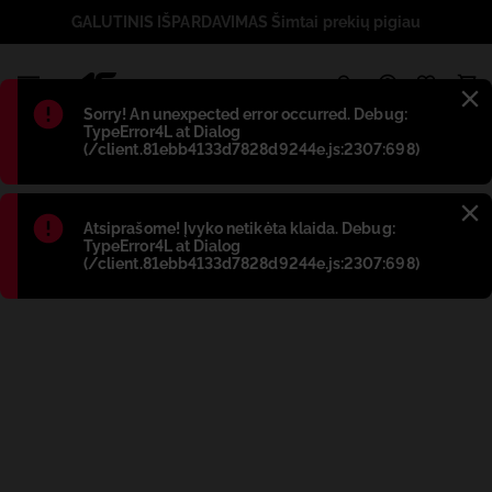
GALUTINIS IŠPARDAVIMAS Šimtai prekių pigiau
1
Błąd
:
Sorry! An unexpected error occurred. Debug:
TypeError4L at Dialog
(/client.81ebb4133d7828d9244e.js:2307:698)
Błąd
:
Atsiprašome! Įvyko netikėta klaida. Debug:
TypeError4L at Dialog
(/client.81ebb4133d7828d9244e.js:2307:698)