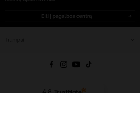
Eiti į pagalbos centrą
Trumpai
4.8
Remiantis
6633
atsiliepimais
iš visų laikų
Atsisiųsti Programėlę:
App Store
Google Play
App Gallery