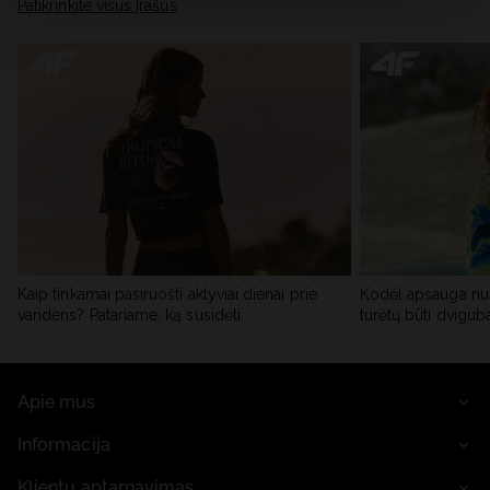
skiltyje „Išsami informacija“.
Patikrinkite visus įrašus
Kaip tinkamai pasiruošti aktyviai dienai prie
Kodėl apsauga nu
vandens? Patariame, ką susidėti
turėtų būti dvigub
Apie mus
Informacija
Klientų aptarnavimas