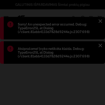
GALUTINIS IŠPARDAVIMAS Šimtai prekių pigiau
1
Błąd
:
Sorry! An unexpected error occurred. Debug:
TypeError25L at Dialog
(/client.81ebb4133d7828d9244e.js:2307:698)
Błąd
:
Atsiprašome! Įvyko netikėta klaida. Debug:
TypeError25L at Dialog
(/client.81ebb4133d7828d9244e.js:2307:698)