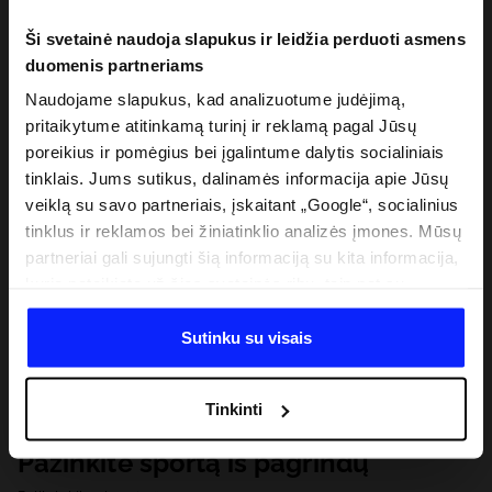
Ši svetainė naudoja slapukus ir leidžia perduoti asmens
duomenis partneriams
Naudojame slapukus, kad analizuotume judėjimą,
pritaikytume atitinkamą turinį ir reklamą pagal Jūsų
poreikius ir pomėgius bei įgalintume dalytis socialiniais
tinklais. Jums sutikus, dalinamės informacija apie Jūsų
veiklą su savo partneriais, įskaitant „Google“, socialinius
tinklus ir reklamos bei žiniatinklio analizės įmones. Mūsų
partneriai gali sujungti šią informaciją su kita informacija,
kurią pateikiate už šios svetainės ribų, taip pat su
duomenimis, kuriuos jie gauna, kai naudojatės jų
paslaugomis. Gavus Jūsų leidimą, mes galime perduoti
Sutinku su visais
Jūsų asmeninę informaciją savo partneriams, siekdami
pagerinti internetinės reklamos rodymo būdą, atlikti
Tinkinti
analitinius tyrimus, pritaikyti turinį ir tobulinti mūsų
partnerių siūlomus sprendimus (pvz., socialinius tinklus).
Pažinkite sportą iš pagrindų
Išsamią informaciją rasite mūsų Privatumo politikoje ir