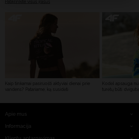
skiltyje „Išsami informacija“.
Patikrinkite visus įrašus
Kaip tinkamai pasiruošti aktyviai dienai prie
Kodėl apsauga nu
vandens? Patariame, ką susidėti
turėtų būti dvigub
Apie mus
Informacija
Klientų aptarnavimas