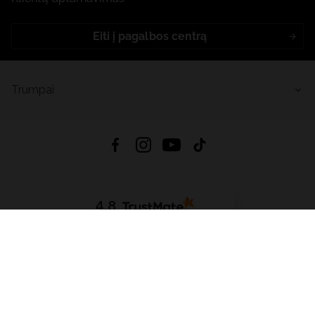
Eiti į pagalbos centrą
Trumpai
4.8
Remiantis
6633
atsiliepimais
iš visų laikų
Atsisiųsti Programėlę:
App Store
Google Play
App Gallery