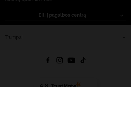
Eiti į pagalbos centrą
Trumpai
4.8
Remiantis
6632
atsiliepimais
iš visų laikų
Atsisiųsti Programėlę:
App Store
Google Play
App Gallery