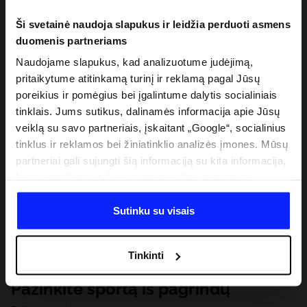
Ši svetainė naudoja slapukus ir leidžia perduoti asmens
duomenis partneriams
Naudojame slapukus, kad analizuotume judėjimą,
pritaikytume atitinkamą turinį ir reklamą pagal Jūsų
poreikius ir pomėgius bei įgalintume dalytis socialiniais
tinklais. Jums sutikus, dalinamės informacija apie Jūsų
veiklą su savo partneriais, įskaitant „Google“, socialinius
tinklus ir reklamos bei žiniatinklio analizės įmones. Mūsų
partneriai gali sujungti šią informaciją su kita informacija,
kurią pateikiate už šios svetainės ribų, taip pat su
duomenimis, kuriuos jie gauna, kai naudojatės jų
paslaugomis. Gavus Jūsų leidimą, mes galime perduoti
Sutinku su visais
Jūsų asmeninę informaciją savo partneriams, siekdami
pagerinti internetinės reklamos rodymo būdą, atlikti
Tinkinti
analitinius tyrimus, pritaikyti turinį ir tobulinti mūsų
partnerių siūlomus sprendimus (pvz., socialinius tinklus).
Pažinkite sportą iš pagrindų
Išsamią informaciją rasite mūsų Privatumo politikoje ir