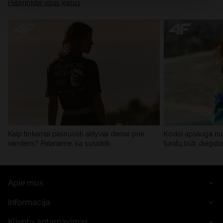
skiltyje „Išsami informacija“.
Patikrinkite visus įrašus
Kaip tinkamai pasiruošti aktyviai dienai prie
Kodėl apsauga nu
vandens? Patariame, ką susidėti
turėtų būti dvigub
Apie mus
Informacija
Klientų aptarnavimas