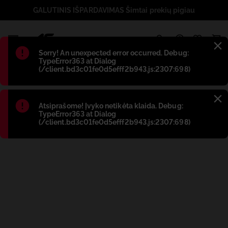
GALUTINIS IŠPARDAVIMAS Šimtai prekių pigiau
1
Błąd
:
Sorry! An unexpected error occurred. Debug:
TypeError363 at Dialog
(/client.bd3c01fe0d5efff2b943.js:2307:698)
Błąd
:
Atsiprašome! Įvyko netikėta klaida. Debug:
TypeError363 at Dialog
(/client.bd3c01fe0d5efff2b943.js:2307:698)