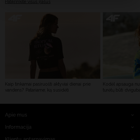
skiltyje „Išsami informacija“.
Patikrinkite visus įrašus
Kaip tinkamai pasiruošti aktyviai dienai prie
Kodėl apsauga nu
vandens? Patariame, ką susidėti
turėtų būti dvigub
Apie mus
Informacija
Klientų aptarnavimas