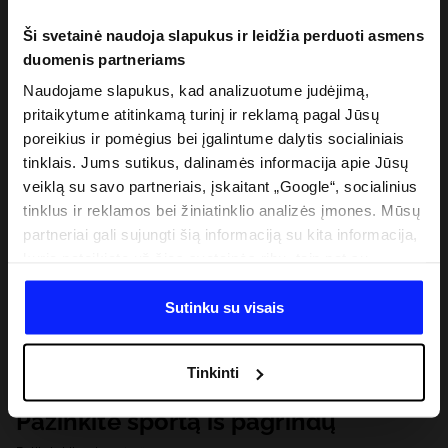
Ši svetainė naudoja slapukus ir leidžia perduoti asmens
duomenis partneriams
Naudojame slapukus, kad analizuotume judėjimą,
pritaikytume atitinkamą turinį ir reklamą pagal Jūsų
poreikius ir pomėgius bei įgalintume dalytis socialiniais
tinklais. Jums sutikus, dalinamės informacija apie Jūsų
veiklą su savo partneriais, įskaitant „Google“, socialinius
tinklus ir reklamos bei žiniatinklio analizės įmones. Mūsų
partneriai gali sujungti šią informaciją su kita informacija,
kurią pateikiate už šios svetainės ribų, taip pat su
duomenimis, kuriuos jie gauna, kai naudojatės jų
paslaugomis. Gavus Jūsų leidimą, mes galime perduoti
Sutinku su visais
Jūsų asmeninę informaciją savo partneriams, siekdami
pagerinti internetinės reklamos rodymo būdą, atlikti
Tinkinti
analitinius tyrimus, pritaikyti turinį ir tobulinti mūsų
partnerių siūlomus sprendimus (pvz., socialinius tinklus).
Pažinkite sportą iš pagrindų
Išsamią informaciją rasite mūsų Privatumo politikoje ir