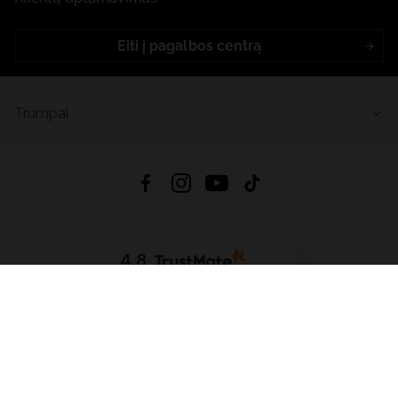
Eiti į pagalbos centrą
Trumpai
4.8
Remiantis
6632
atsiliepimais
iš visų laikų
Atsisiųsti Programėlę:
App Store
Google Play
App Gallery