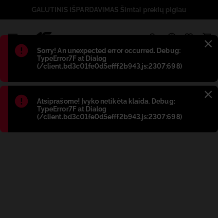
GALUTINIS IŠPARDAVIMAS Šimtai prekių pigiau
1
Błąd
:
Sorry! An unexpected error occurred. Debug:
TypeError7F at Dialog
(/client.bd3c01fe0d5efff2b943.js:2307:698)
Błąd
:
Atsiprašome! Įvyko netikėta klaida. Debug:
TypeError7F at Dialog
(/client.bd3c01fe0d5efff2b943.js:2307:698)