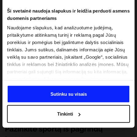
Ši svetainė naudoja slapukus ir leidžia perduoti asmens
duomenis partneriams
Naudojame slapukus, kad analizuotume judėjimą,
pritaikytume atitinkamą turinį ir reklamą pagal Jūsų
poreikius ir pomėgius bei įgalintume dalytis socialiniais
tinklais. Jums sutikus, dalinamės informacija apie Jūsų
veiklą su savo partneriais, įskaitant „Google“, socialinius
tinklus ir reklamos bei žiniatinklio analizės įmones. Mūsų
partneriai gali sujungti šią informaciją su kita informacija,
kurią pateikiate už šios svetainės ribų, taip pat su
duomenimis, kuriuos jie gauna, kai naudojatės jų
paslaugomis. Gavus Jūsų leidimą, mes galime perduoti
Sutinku su visais
Jūsų asmeninę informaciją savo partneriams, siekdami
pagerinti internetinės reklamos rodymo būdą, atlikti
Tinkinti
analitinius tyrimus, pritaikyti turinį ir tobulinti mūsų
partnerių siūlomus sprendimus (pvz., socialinius tinklus).
Pažinkite sportą iš pagrindų
Išsamią informaciją rasite mūsų Privatumo politikoje ir