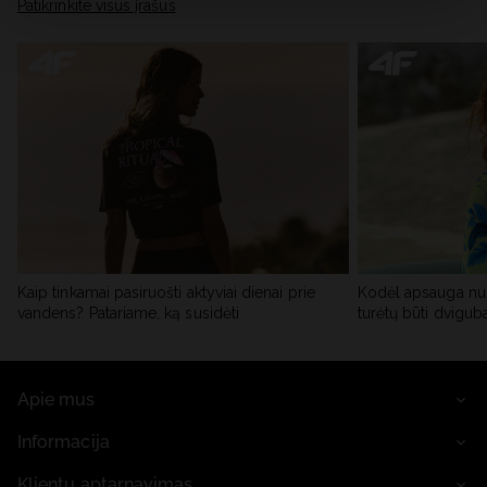
skiltyje „Išsami informacija“.
Patikrinkite visus įrašus
Kaip tinkamai pasiruošti aktyviai dienai prie
Kodėl apsauga nu
vandens? Patariame, ką susidėti
turėtų būti dvigub
Apie mus
Informacija
Klientų aptarnavimas