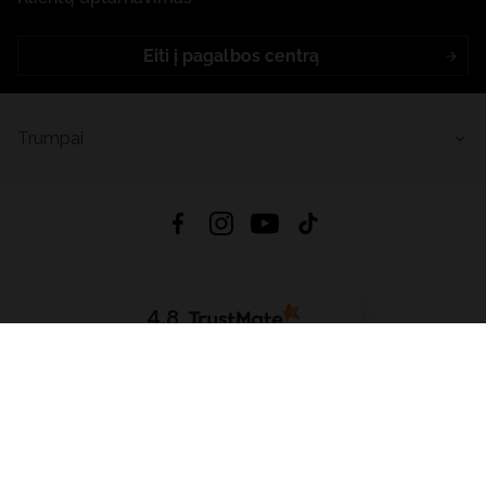
Eiti į pagalbos centrą
Trumpai
4.8
Remiantis
6633
atsiliepimais
iš visų laikų
Atsisiųsti Programėlę:
App Store
Google Play
App Gallery