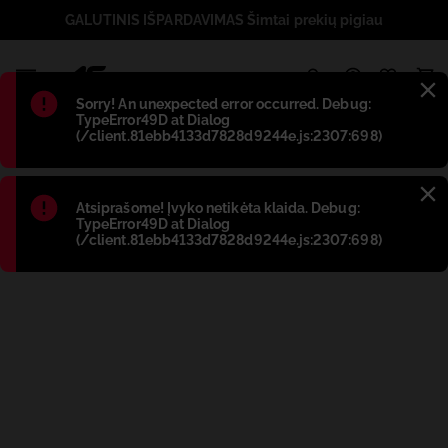
GALUTINIS IŠPARDAVIMAS Šimtai prekių pigiau
1
Błąd
:
Sorry! An unexpected error occurred. Debug:
TypeError49D at Dialog
(/client.81ebb4133d7828d9244e.js:2307:698)
Błąd
:
Atsiprašome! Įvyko netikėta klaida. Debug:
TypeError49D at Dialog
(/client.81ebb4133d7828d9244e.js:2307:698)