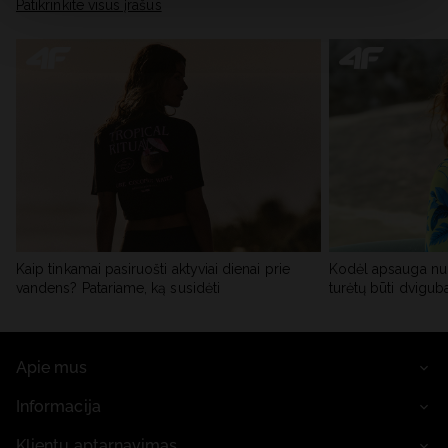
skiltyje „Išsami informacija“.
Patikrinkite visus įrašus
Kaip tinkamai pasiruošti aktyviai dienai prie
Kodėl apsauga nu
vandens? Patariame, ką susidėti
turėtų būti dvigub
Apie mus
Informacija
Klientų aptarnavimas