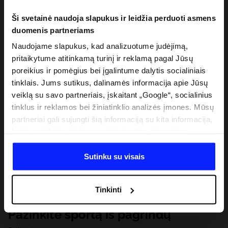
Ši svetainė naudoja slapukus ir leidžia perduoti asmens
duomenis partneriams
Naudojame slapukus, kad analizuotume judėjimą,
pritaikytume atitinkamą turinį ir reklamą pagal Jūsų
poreikius ir pomėgius bei įgalintume dalytis socialiniais
tinklais. Jums sutikus, dalinamės informacija apie Jūsų
veiklą su savo partneriais, įskaitant „Google“, socialinius
tinklus ir reklamos bei žiniatinklio analizės įmones. Mūsų
partneriai gali sujungti šią informaciją su kita informacija,
kurią pateikiate už šios svetainės ribų, taip pat su
duomenimis, kuriuos jie gauna, kai naudojatės jų
paslaugomis. Gavus Jūsų leidimą, mes galime perduoti
Sutinku su visais
Jūsų asmeninę informaciją savo partneriams, siekdami
pagerinti internetinės reklamos rodymo būdą, atlikti
Tinkinti
analitinius tyrimus, pritaikyti turinį ir tobulinti mūsų
partnerių siūlomus sprendimus (pvz., socialinius tinklus).
Pažinkite sportą iš pagrindų
Išsamią informaciją rasite mūsų Privatumo politikoje ir