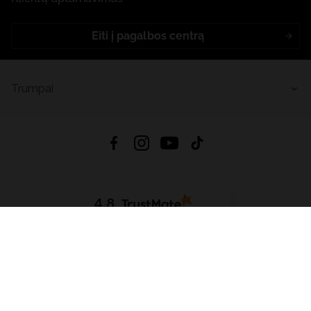
Eiti į pagalbos centrą
Trumpai
4.8
Remiantis
6626
atsiliepimais
iš visų laikų
Atsisiųsti Programėlę:
App Store
Google Play
App Gallery