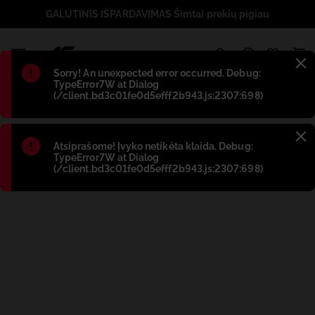
GALUTINIS IŠPARDAVIMAS Šimtai prekių pigiau
1
Błąd
:
Sorry! An unexpected error occurred. Debug:
TypeError7W at Dialog
(/client.bd3c01fe0d5efff2b943.js:2307:698)
Błąd
:
Atsiprašome! Įvyko netikėta klaida. Debug:
TypeError7W at Dialog
(/client.bd3c01fe0d5efff2b943.js:2307:698)