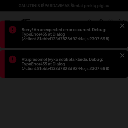
GALUTINIS IŠPARDAVIMAS Šimtai prekių pigiau
1
Błąd
:
Sorry! An unexpected error occurred. Debug:
TypeError455 at Dialog
(/client.81ebb4133d7828d9244e.js:2307:698)
Błąd
:
Atsiprašome! Įvyko netikėta klaida. Debug:
TypeError455 at Dialog
(/client.81ebb4133d7828d9244e.js:2307:698)