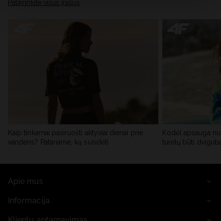
skiltyje „Išsami informacija“.
Patikrinkite visus įrašus
Kaip tinkamai pasiruošti aktyviai dienai prie
Kodėl apsauga nu
vandens? Patariame, ką susidėti
turėtų būti dvigub
Apie mus
Informacija
Klientų aptarnavimas