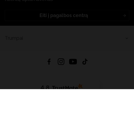
Eiti į pagalbos centrą
Trumpai
4.8
Remiantis
6633
atsiliepimais
iš visų laikų
Atsisiųsti Programėlę:
App Store
Google Play
App Gallery