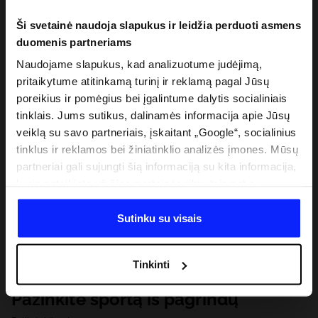
Ši svetainė naudoja slapukus ir leidžia perduoti asmens
duomenis partneriams
Naudojame slapukus, kad analizuotume judėjimą,
pritaikytume atitinkamą turinį ir reklamą pagal Jūsų
poreikius ir pomėgius bei įgalintume dalytis socialiniais
tinklais. Jums sutikus, dalinamės informacija apie Jūsų
veiklą su savo partneriais, įskaitant „Google“, socialinius
tinklus ir reklamos bei žiniatinklio analizės įmones. Mūsų
partneriai gali sujungti šią informaciją su kita informacija,
kurią pateikiate už šios svetainės ribų, taip pat su
duomenimis, kuriuos jie gauna, kai naudojatės jų
paslaugomis. Gavus Jūsų leidimą, mes galime perduoti
Sutinku su visais
Jūsų asmeninę informaciją savo partneriams, siekdami
pagerinti internetinės reklamos rodymo būdą, atlikti
Tinkinti
analitinius tyrimus, pritaikyti turinį ir tobulinti mūsų
partnerių siūlomus sprendimus (pvz., socialinius tinklus).
Pažinkite sportą iš pagrindų
Išsamią informaciją rasite mūsų Privatumo politikoje ir