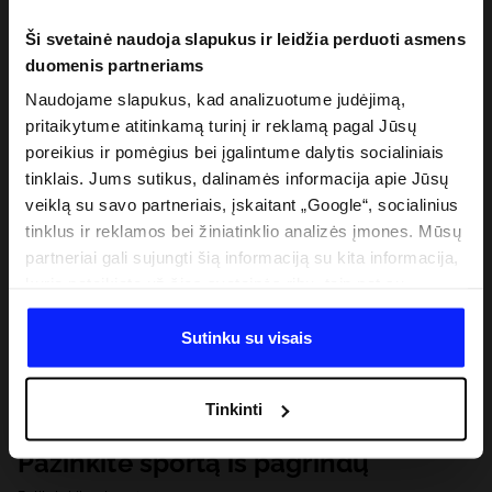
Ši svetainė naudoja slapukus ir leidžia perduoti asmens
duomenis partneriams
Naudojame slapukus, kad analizuotume judėjimą,
pritaikytume atitinkamą turinį ir reklamą pagal Jūsų
poreikius ir pomėgius bei įgalintume dalytis socialiniais
tinklais. Jums sutikus, dalinamės informacija apie Jūsų
veiklą su savo partneriais, įskaitant „Google“, socialinius
tinklus ir reklamos bei žiniatinklio analizės įmones. Mūsų
partneriai gali sujungti šią informaciją su kita informacija,
kurią pateikiate už šios svetainės ribų, taip pat su
duomenimis, kuriuos jie gauna, kai naudojatės jų
paslaugomis. Gavus Jūsų leidimą, mes galime perduoti
Sutinku su visais
Jūsų asmeninę informaciją savo partneriams, siekdami
pagerinti internetinės reklamos rodymo būdą, atlikti
Tinkinti
analitinius tyrimus, pritaikyti turinį ir tobulinti mūsų
partnerių siūlomus sprendimus (pvz., socialinius tinklus).
Pažinkite sportą iš pagrindų
Išsamią informaciją rasite mūsų Privatumo politikoje ir