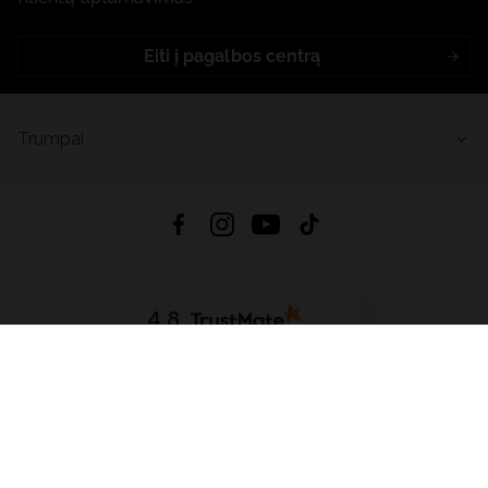
Eiti į pagalbos centrą
Trumpai
4.8
Remiantis
6625
atsiliepimais
iš visų laikų
Atsisiųsti Programėlę:
App Store
Google Play
App Gallery