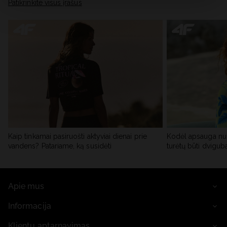
skiltyje „Išsami informacija“.
Patikrinkite visus įrašus
Kaip tinkamai pasiruošti aktyviai dienai prie
Kodėl apsauga nu
vandens? Patariame, ką susidėti
turėtų būti dvigub
Apie mus
Informacija
Klientų aptarnavimas