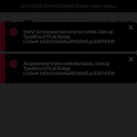
GALUTINIS IŠPARDAVIMAS Šimtai prekių pigiau
1
Błąd
:
Sorry! An unexpected error occurred. Debug:
TypeError27X at Dialog
(/client.bd3c01fe0d5efff2b943.js:2307:698)
Błąd
:
Atsiprašome! Įvyko netikėta klaida. Debug:
TypeError27X at Dialog
(/client.bd3c01fe0d5efff2b943.js:2307:698)