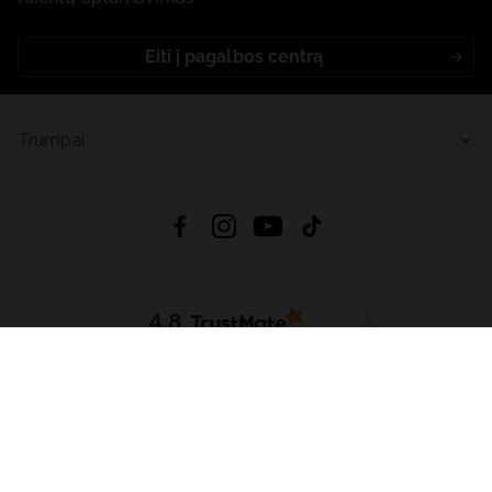
Eiti į pagalbos centrą
Trumpai
4.8
Remiantis
6632
atsiliepimais
iš visų laikų
Atsisiųsti Programėlę:
App Store
Google Play
App Gallery