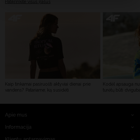
skiltyje „Išsami informacija“.
Patikrinkite visus įrašus
Kaip tinkamai pasiruošti aktyviai dienai prie
Kodėl apsauga nu
vandens? Patariame, ką susidėti
turėtų būti dvigub
Apie mus
Informacija
Klientų aptarnavimas