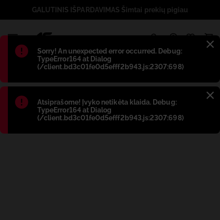
GALUTINIS IŠPARDAVIMAS Šimtai prekių pigiau
1
Błąd
:
Sorry! An unexpected error occurred. Debug:
TypeError164 at Dialog
(/client.bd3c01fe0d5efff2b943.js:2307:698)
Błąd
:
Atsiprašome! Įvyko netikėta klaida. Debug:
TypeError164 at Dialog
(/client.bd3c01fe0d5efff2b943.js:2307:698)