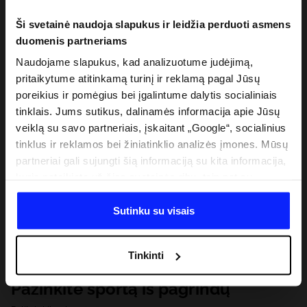
Ši svetainė naudoja slapukus ir leidžia perduoti asmens
duomenis partneriams
Naudojame slapukus, kad analizuotume judėjimą,
pritaikytume atitinkamą turinį ir reklamą pagal Jūsų
poreikius ir pomėgius bei įgalintume dalytis socialiniais
tinklais. Jums sutikus, dalinamės informacija apie Jūsų
veiklą su savo partneriais, įskaitant „Google“, socialinius
tinklus ir reklamos bei žiniatinklio analizės įmones. Mūsų
partneriai gali sujungti šią informaciją su kita informacija,
kurią pateikiate už šios svetainės ribų, taip pat su
duomenimis, kuriuos jie gauna, kai naudojatės jų
paslaugomis. Gavus Jūsų leidimą, mes galime perduoti
Sutinku su visais
Jūsų asmeninę informaciją savo partneriams, siekdami
pagerinti internetinės reklamos rodymo būdą, atlikti
Tinkinti
analitinius tyrimus, pritaikyti turinį ir tobulinti mūsų
partnerių siūlomus sprendimus (pvz., socialinius tinklus).
Pažinkite sportą iš pagrindų
Išsamią informaciją rasite mūsų Privatumo politikoje ir