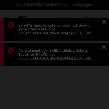
GALUTINIS IŠPARDAVIMAS Šimtai prekių pigiau
1
Błąd
:
Sorry! An unexpected error occurred. Debug:
TypeError494 at Dialog
(/client.bd3c01fe0d5efff2b943.js:2307:698)
Błąd
:
Atsiprašome! Įvyko netikėta klaida. Debug:
TypeError494 at Dialog
(/client.bd3c01fe0d5efff2b943.js:2307:698)