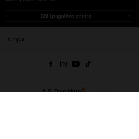
Eiti į pagalbos centrą
Trumpai
4.8
Remiantis
6625
atsiliepimais
iš visų laikų
Atsisiųsti Programėlę:
App Store
Google Play
App Gallery