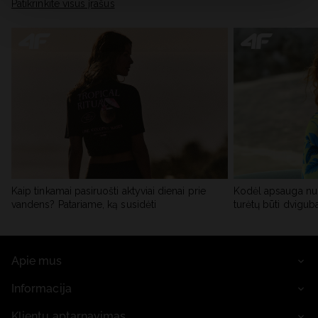
skiltyje „Išsami informacija“.
Patikrinkite visus įrašus
Kaip tinkamai pasiruošti aktyviai dienai prie
Kodėl apsauga nu
vandens? Patariame, ką susidėti
turėtų būti dvigub
Apie mus
Informacija
Klientų aptarnavimas