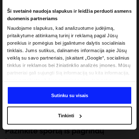
Ši svetainė naudoja slapukus ir leidžia perduoti asmens
duomenis partneriams
Naudojame slapukus, kad analizuotume judėjimą,
pritaikytume atitinkamą turinį ir reklamą pagal Jūsų
poreikius ir pomėgius bei įgalintume dalytis socialiniais
tinklais. Jums sutikus, dalinamės informacija apie Jūsų
veiklą su savo partneriais, įskaitant „Google“, socialinius
tinklus ir reklamos bei žiniatinklio analizės įmones. Mūsų
partneriai gali sujungti šią informaciją su kita informacija,
kurią pateikiate už šios svetainės ribų, taip pat su
duomenimis, kuriuos jie gauna, kai naudojatės jų
paslaugomis. Gavus Jūsų leidimą, mes galime perduoti
Sutinku su visais
Jūsų asmeninę informaciją savo partneriams, siekdami
pagerinti internetinės reklamos rodymo būdą, atlikti
Tinkinti
analitinius tyrimus, pritaikyti turinį ir tobulinti mūsų
partnerių siūlomus sprendimus (pvz., socialinius tinklus).
Pažinkite sportą iš pagrindų
Išsamią informaciją rasite mūsų Privatumo politikoje ir