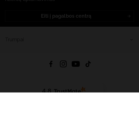
Eiti į pagalbos centrą
Trumpai
4.8
Remiantis
6632
atsiliepimais
iš visų laikų
Atsisiųsti Programėlę:
App Store
Google Play
App Gallery