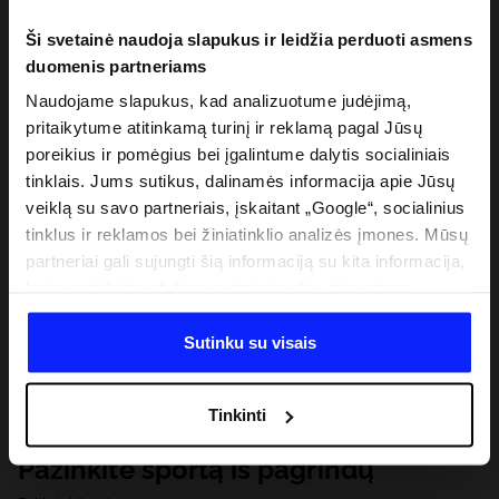
Ši svetainė naudoja slapukus ir leidžia perduoti asmens
duomenis partneriams
Naudojame slapukus, kad analizuotume judėjimą,
pritaikytume atitinkamą turinį ir reklamą pagal Jūsų
poreikius ir pomėgius bei įgalintume dalytis socialiniais
tinklais. Jums sutikus, dalinamės informacija apie Jūsų
veiklą su savo partneriais, įskaitant „Google“, socialinius
tinklus ir reklamos bei žiniatinklio analizės įmones. Mūsų
partneriai gali sujungti šią informaciją su kita informacija,
kurią pateikiate už šios svetainės ribų, taip pat su
duomenimis, kuriuos jie gauna, kai naudojatės jų
paslaugomis. Gavus Jūsų leidimą, mes galime perduoti
Sutinku su visais
Jūsų asmeninę informaciją savo partneriams, siekdami
pagerinti internetinės reklamos rodymo būdą, atlikti
Tinkinti
analitinius tyrimus, pritaikyti turinį ir tobulinti mūsų
partnerių siūlomus sprendimus (pvz., socialinius tinklus).
Pažinkite sportą iš pagrindų
Išsamią informaciją rasite mūsų Privatumo politikoje ir