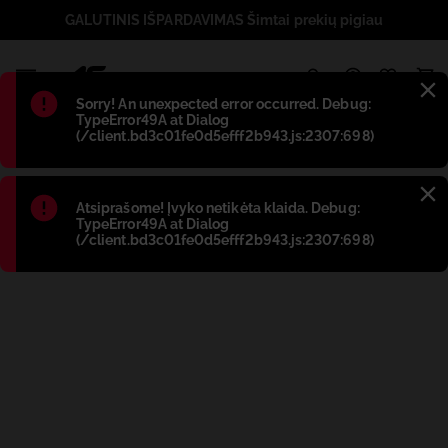
GALUTINIS IŠPARDAVIMAS Šimtai prekių pigiau
1
Błąd
:
Sorry! An unexpected error occurred. Debug:
TypeError49A at Dialog
(/client.bd3c01fe0d5efff2b943.js:2307:698)
Błąd
:
Atsiprašome! Įvyko netikėta klaida. Debug:
TypeError49A at Dialog
(/client.bd3c01fe0d5efff2b943.js:2307:698)