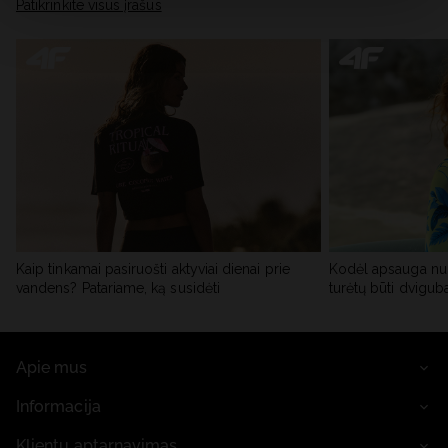
skiltyje „Išsami informacija“.
Patikrinkite visus įrašus
Kaip tinkamai pasiruošti aktyviai dienai prie
Kodėl apsauga nu
vandens? Patariame, ką susidėti
turėtų būti dvigub
Apie mus
Informacija
Klientų aptarnavimas