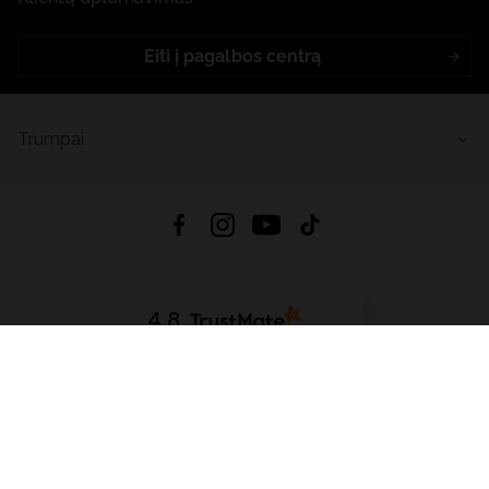
Eiti į pagalbos centrą
Trumpai
4.8
Remiantis
6633
atsiliepimais
iš visų laikų
Atsisiųsti Programėlę:
App Store
Google Play
App Gallery