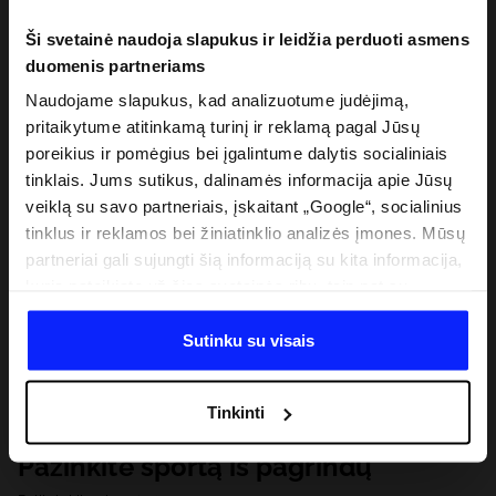
Ši svetainė naudoja slapukus ir leidžia perduoti asmens
duomenis partneriams
Naudojame slapukus, kad analizuotume judėjimą,
pritaikytume atitinkamą turinį ir reklamą pagal Jūsų
poreikius ir pomėgius bei įgalintume dalytis socialiniais
tinklais. Jums sutikus, dalinamės informacija apie Jūsų
veiklą su savo partneriais, įskaitant „Google“, socialinius
tinklus ir reklamos bei žiniatinklio analizės įmones. Mūsų
partneriai gali sujungti šią informaciją su kita informacija,
kurią pateikiate už šios svetainės ribų, taip pat su
duomenimis, kuriuos jie gauna, kai naudojatės jų
paslaugomis. Gavus Jūsų leidimą, mes galime perduoti
Sutinku su visais
Jūsų asmeninę informaciją savo partneriams, siekdami
pagerinti internetinės reklamos rodymo būdą, atlikti
Tinkinti
analitinius tyrimus, pritaikyti turinį ir tobulinti mūsų
partnerių siūlomus sprendimus (pvz., socialinius tinklus).
Pažinkite sportą iš pagrindų
Išsamią informaciją rasite mūsų Privatumo politikoje ir