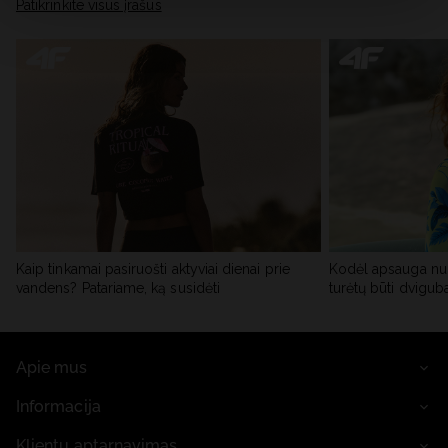
skiltyje „Išsami informacija“.
Patikrinkite visus įrašus
Kaip tinkamai pasiruošti aktyviai dienai prie
Kodėl apsauga nu
vandens? Patariame, ką susidėti
turėtų būti dvigub
Apie mus
Informacija
Klientų aptarnavimas