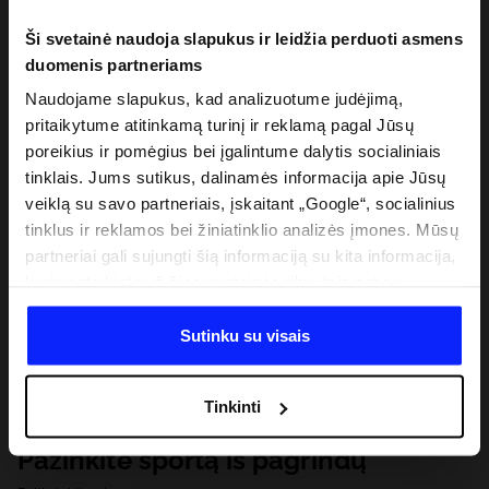
Ši svetainė naudoja slapukus ir leidžia perduoti asmens
duomenis partneriams
Naudojame slapukus, kad analizuotume judėjimą,
pritaikytume atitinkamą turinį ir reklamą pagal Jūsų
poreikius ir pomėgius bei įgalintume dalytis socialiniais
tinklais. Jums sutikus, dalinamės informacija apie Jūsų
veiklą su savo partneriais, įskaitant „Google“, socialinius
tinklus ir reklamos bei žiniatinklio analizės įmones. Mūsų
partneriai gali sujungti šią informaciją su kita informacija,
kurią pateikiate už šios svetainės ribų, taip pat su
duomenimis, kuriuos jie gauna, kai naudojatės jų
paslaugomis. Gavus Jūsų leidimą, mes galime perduoti
Sutinku su visais
Jūsų asmeninę informaciją savo partneriams, siekdami
pagerinti internetinės reklamos rodymo būdą, atlikti
Tinkinti
analitinius tyrimus, pritaikyti turinį ir tobulinti mūsų
partnerių siūlomus sprendimus (pvz., socialinius tinklus).
Pažinkite sportą iš pagrindų
Išsamią informaciją rasite mūsų Privatumo politikoje ir