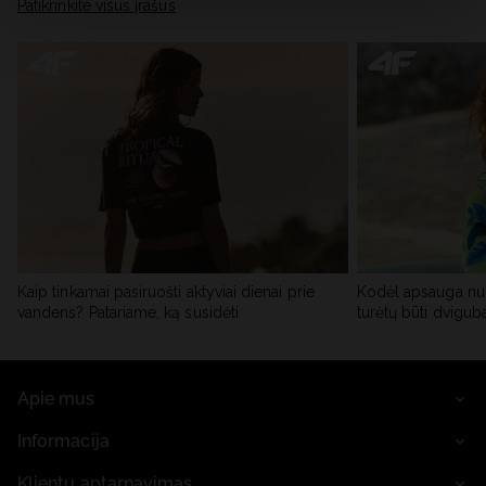
skiltyje „Išsami informacija“.
Patikrinkite visus įrašus
Kaip tinkamai pasiruošti aktyviai dienai prie
Kodėl apsauga nu
vandens? Patariame, ką susidėti
turėtų būti dvigub
Apie mus
Informacija
Klientų aptarnavimas