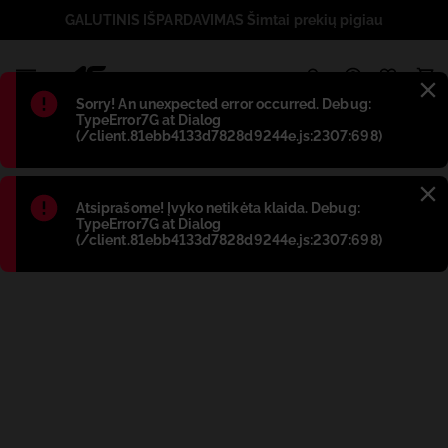
GALUTINIS IŠPARDAVIMAS Šimtai prekių pigiau
1
Błąd
:
Sorry! An unexpected error occurred. Debug:
TypeError7G at Dialog
(/client.81ebb4133d7828d9244e.js:2307:698)
Błąd
:
Atsiprašome! Įvyko netikėta klaida. Debug:
TypeError7G at Dialog
(/client.81ebb4133d7828d9244e.js:2307:698)