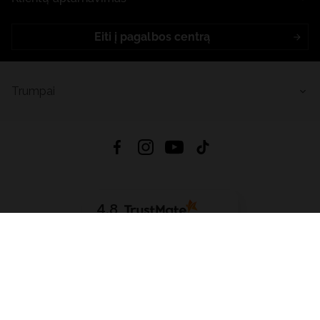
Eiti į pagalbos centrą
Trumpai
4.8
Remiantis
6632
atsiliepimais
iš visų laikų
Atsisiųsti Programėlę:
App Store
Google Play
App Gallery