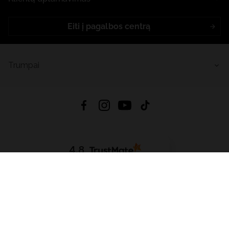
Eiti į pagalbos centrą
Trumpai
4.8
Remiantis
6626
atsiliepimais
iš visų laikų
Atsisiųsti Programėlę:
App Store
Google Play
App Gallery