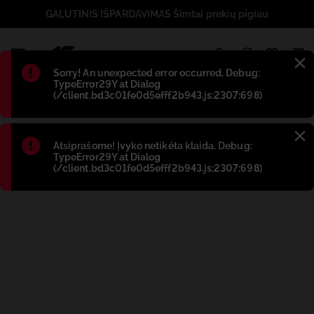
GALUTINIS IŠPARDAVIMAS Šimtai prekių pigiau
1
Błąd
:
Sorry! An unexpected error occurred. Debug:
TypeError29Y at Dialog
(/client.bd3c01fe0d5efff2b943.js:2307:698)
Błąd
:
Atsiprašome! Įvyko netikėta klaida. Debug:
TypeError29Y at Dialog
(/client.bd3c01fe0d5efff2b943.js:2307:698)