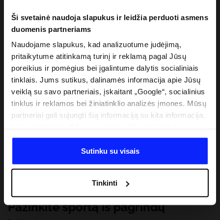
Ši svetainė naudoja slapukus ir leidžia perduoti asmens
duomenis partneriams
Naudojame slapukus, kad analizuotume judėjimą,
pritaikytume atitinkamą turinį ir reklamą pagal Jūsų
poreikius ir pomėgius bei įgalintume dalytis socialiniais
tinklais. Jums sutikus, dalinamės informacija apie Jūsų
veiklą su savo partneriais, įskaitant „Google“, socialinius
tinklus ir reklamos bei žiniatinklio analizės įmones. Mūsų
partneriai gali sujungti šią informaciją su kita informacija,
kurią pateikiate už šios svetainės ribų, taip pat su
duomenimis, kuriuos jie gauna, kai naudojatės jų
paslaugomis. Gavus Jūsų leidimą, mes galime perduoti
Sutinku su visais
Jūsų asmeninę informaciją savo partneriams, siekdami
pagerinti internetinės reklamos rodymo būdą, atlikti
Tinkinti
analitinius tyrimus, pritaikyti turinį ir tobulinti mūsų
partnerių siūlomus sprendimus (pvz., socialinius tinklus).
Pažinkite sportą iš pagrindų
Išsamią informaciją rasite mūsų Privatumo politikoje ir