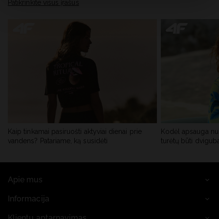
skiltyje „Išsami informacija“.
Patikrinkite visus įrašus
Kaip tinkamai pasiruošti aktyviai dienai prie
Kodėl apsauga nu
vandens? Patariame, ką susidėti
turėtų būti dvigub
Apie mus
Informacija
Klientų aptarnavimas