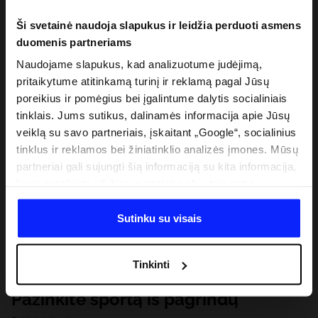
Ši svetainė naudoja slapukus ir leidžia perduoti asmens
duomenis partneriams
Naudojame slapukus, kad analizuotume judėjimą,
pritaikytume atitinkamą turinį ir reklamą pagal Jūsų
poreikius ir pomėgius bei įgalintume dalytis socialiniais
tinklais. Jums sutikus, dalinamės informacija apie Jūsų
veiklą su savo partneriais, įskaitant „Google“, socialinius
tinklus ir reklamos bei žiniatinklio analizės įmones. Mūsų
partneriai gali sujungti šią informaciją su kita informacija,
kurią pateikiate už šios svetainės ribų, taip pat su
duomenimis, kuriuos jie gauna, kai naudojatės jų
paslaugomis. Gavus Jūsų leidimą, mes galime perduoti
Sutinku su visais
Jūsų asmeninę informaciją savo partneriams, siekdami
pagerinti internetinės reklamos rodymo būdą, atlikti
Tinkinti
analitinius tyrimus, pritaikyti turinį ir tobulinti mūsų
partnerių siūlomus sprendimus (pvz., socialinius tinklus).
Pažinkite sportą iš pagrindų
Išsamią informaciją rasite mūsų Privatumo politikoje ir