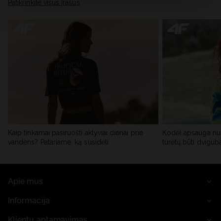
skiltyje „Išsami informacija“.
Patikrinkite visus įrašus
Kaip tinkamai pasiruošti aktyviai dienai prie
Kodėl apsauga nu
vandens? Patariame, ką susidėti
turėtų būti dvigub
Apie mus
Informacija
Klientų aptarnavimas