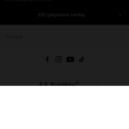
Eiti į pagalbos centrą
Trumpai
4.8
Remiantis
6632
atsiliepimais
iš visų laikų
Atsisiųsti Programėlę:
App Store
Google Play
App Gallery