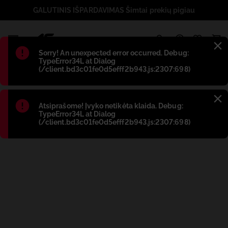
GALUTINIS IŠPARDAVIMAS Šimtai prekių pigiau
1
Błąd
:
Sorry! An unexpected error occurred. Debug:
TypeError34L at Dialog
(/client.bd3c01fe0d5efff2b943.js:2307:698)
Błąd
:
Atsiprašome! Įvyko netikėta klaida. Debug:
TypeError34L at Dialog
(/client.bd3c01fe0d5efff2b943.js:2307:698)