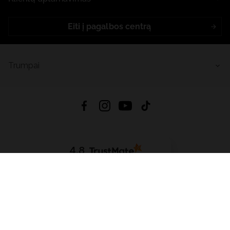
Eiti į pagalbos centrą
Trumpai
4.8
Remiantis
6633
atsiliepimais
iš visų laikų
Atsisiųsti Programėlę:
App Store
Google Play
App Gallery