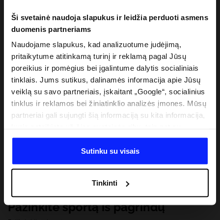
Ši svetainė naudoja slapukus ir leidžia perduoti asmens
duomenis partneriams
Naudojame slapukus, kad analizuotume judėjimą,
pritaikytume atitinkamą turinį ir reklamą pagal Jūsų
poreikius ir pomėgius bei įgalintume dalytis socialiniais
tinklais. Jums sutikus, dalinamės informacija apie Jūsų
veiklą su savo partneriais, įskaitant „Google“, socialinius
tinklus ir reklamos bei žiniatinklio analizės įmones. Mūsų
partneriai gali sujungti šią informaciją su kita informacija,
kurią pateikiate už šios svetainės ribų, taip pat su
duomenimis, kuriuos jie gauna, kai naudojatės jų
paslaugomis. Gavus Jūsų leidimą, mes galime perduoti
Sutinku su visais
Jūsų asmeninę informaciją savo partneriams, siekdami
pagerinti internetinės reklamos rodymo būdą, atlikti
Tinkinti
analitinius tyrimus, pritaikyti turinį ir tobulinti mūsų
partnerių siūlomus sprendimus (pvz., socialinius tinklus).
Pažinkite sportą iš pagrindų
Išsamią informaciją rasite mūsų Privatumo politikoje ir