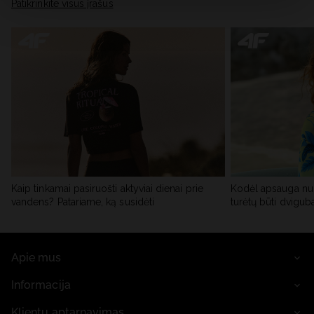
skiltyje „Išsami informacija“.
Patikrinkite visus įrašus
Kaip tinkamai pasiruošti aktyviai dienai prie
Kodėl apsauga nu
vandens? Patariame, ką susidėti
turėtų būti dvigub
Apie mus
Informacija
Klientų aptarnavimas