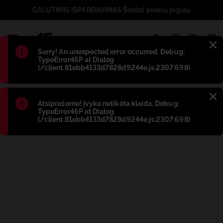
GALUTINIS IŠPARDAVIMAS Šimtai prekių pigiau
1
Błąd
:
Sorry! An unexpected error occurred. Debug:
TypeError46P at Dialog
(/client.81ebb4133d7828d9244e.js:2307:698)
Błąd
:
Atsiprašome! Įvyko netikėta klaida. Debug:
TypeError46P at Dialog
(/client.81ebb4133d7828d9244e.js:2307:698)