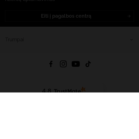
Eiti į pagalbos centrą
Trumpai
4.8
Remiantis
6633
atsiliepimais
iš visų laikų
Atsisiųsti Programėlę:
App Store
Google Play
App Gallery