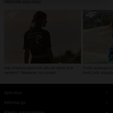
skiltyje „Išsami informacija“.
Patikrinkite visus įrašus
Kaip tinkamai pasiruošti aktyviai dienai prie
Kodėl apsauga nu
vandens? Patariame, ką susidėti
turėtų būti dvigub
Apie mus
Informacija
Klientų aptarnavimas