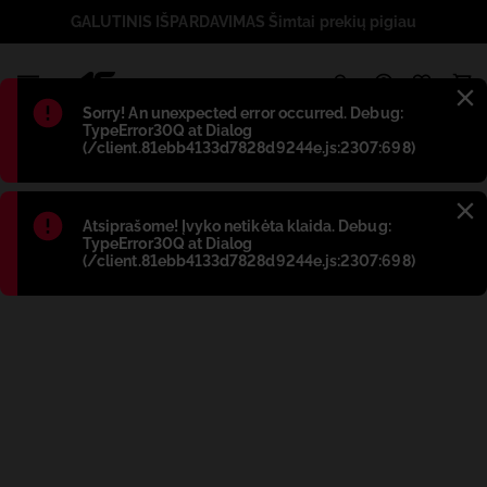
GALUTINIS IŠPARDAVIMAS Šimtai prekių pigiau
1
Błąd
:
Sorry! An unexpected error occurred. Debug:
TypeError30Q at Dialog
(/client.81ebb4133d7828d9244e.js:2307:698)
Błąd
:
Atsiprašome! Įvyko netikėta klaida. Debug:
TypeError30Q at Dialog
(/client.81ebb4133d7828d9244e.js:2307:698)