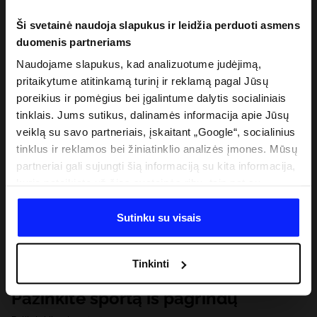
Ši svetainė naudoja slapukus ir leidžia perduoti asmens
duomenis partneriams
Naudojame slapukus, kad analizuotume judėjimą,
pritaikytume atitinkamą turinį ir reklamą pagal Jūsų
poreikius ir pomėgius bei įgalintume dalytis socialiniais
tinklais. Jums sutikus, dalinamės informacija apie Jūsų
veiklą su savo partneriais, įskaitant „Google“, socialinius
tinklus ir reklamos bei žiniatinklio analizės įmones. Mūsų
partneriai gali sujungti šią informaciją su kita informacija,
kurią pateikiate už šios svetainės ribų, taip pat su
duomenimis, kuriuos jie gauna, kai naudojatės jų
paslaugomis. Gavus Jūsų leidimą, mes galime perduoti
Sutinku su visais
Jūsų asmeninę informaciją savo partneriams, siekdami
pagerinti internetinės reklamos rodymo būdą, atlikti
Tinkinti
analitinius tyrimus, pritaikyti turinį ir tobulinti mūsų
partnerių siūlomus sprendimus (pvz., socialinius tinklus).
Pažinkite sportą iš pagrindų
Išsamią informaciją rasite mūsų Privatumo politikoje ir