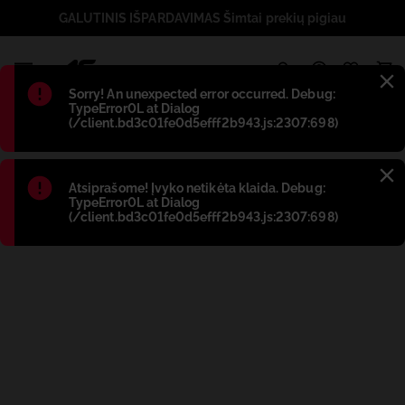
GALUTINIS IŠPARDAVIMAS Šimtai prekių pigiau
1
Błąd
:
Sorry! An unexpected error occurred. Debug:
TypeError0L at Dialog
(/client.bd3c01fe0d5efff2b943.js:2307:698)
Błąd
:
Atsiprašome! Įvyko netikėta klaida. Debug:
TypeError0L at Dialog
(/client.bd3c01fe0d5efff2b943.js:2307:698)