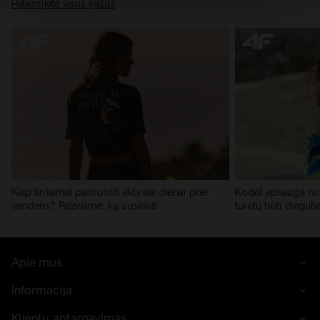
skiltyje „Išsami informacija“.
Patikrinkite visus įrašus
Kaip tinkamai pasiruošti aktyviai dienai prie
Kodėl apsauga nu
vandens? Patariame, ką susidėti
turėtų būti dvigub
Apie mus
Informacija
Klientų aptarnavimas