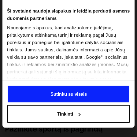
Ši svetainė naudoja slapukus ir leidžia perduoti asmens
duomenis partneriams
Naudojame slapukus, kad analizuotume judėjimą,
pritaikytume atitinkamą turinį ir reklamą pagal Jūsų
poreikius ir pomėgius bei įgalintume dalytis socialiniais
tinklais. Jums sutikus, dalinamės informacija apie Jūsų
veiklą su savo partneriais, įskaitant „Google“, socialinius
tinklus ir reklamos bei žiniatinklio analizės įmones. Mūsų
partneriai gali sujungti šią informaciją su kita informacija,
kurią pateikiate už šios svetainės ribų, taip pat su
duomenimis, kuriuos jie gauna, kai naudojatės jų
paslaugomis. Gavus Jūsų leidimą, mes galime perduoti
Sutinku su visais
Jūsų asmeninę informaciją savo partneriams, siekdami
pagerinti internetinės reklamos rodymo būdą, atlikti
Tinkinti
analitinius tyrimus, pritaikyti turinį ir tobulinti mūsų
partnerių siūlomus sprendimus (pvz., socialinius tinklus).
Pažinkite sportą iš pagrindų
Išsamią informaciją rasite mūsų Privatumo politikoje ir