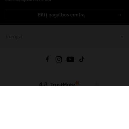
Eiti į pagalbos centrą
Trumpai
4.8
Remiantis
6626
atsiliepimais
iš visų laikų
Atsisiųsti Programėlę:
App Store
Google Play
App Gallery