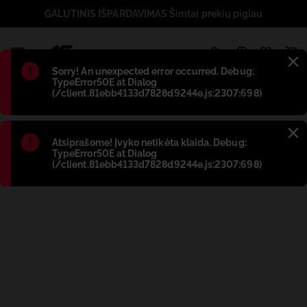
GALUTINIS IŠPARDAVIMAS Šimtai prekių pigiau
1
Błąd
:
Sorry! An unexpected error occurred. Debug:
TypeError50E at Dialog
(/client.81ebb4133d7828d9244e.js:2307:698)
Błąd
:
Atsiprašome! Įvyko netikėta klaida. Debug:
TypeError50E at Dialog
(/client.81ebb4133d7828d9244e.js:2307:698)