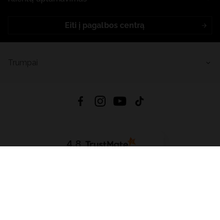
Eiti į pagalbos centrą
Trumpai
4.8
Remiantis
6633
atsiliepimais
iš visų laikų
Atsisiųsti Programėlę:
App Store
Google Play
App Gallery