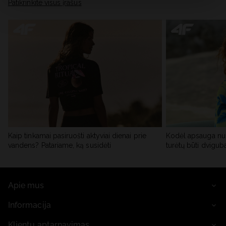
skiltyje „Išsami informacija“.
Patikrinkite visus įrašus
Kaip tinkamai pasiruošti aktyviai dienai prie
Kodėl apsauga nu
vandens? Patariame, ką susidėti
turėtų būti dvigub
Apie mus
Informacija
Klientų aptarnavimas