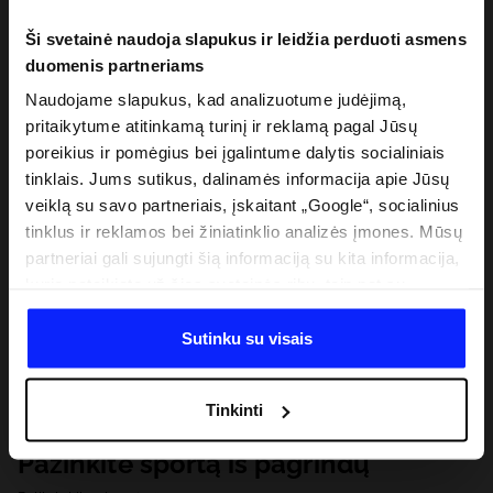
Ši svetainė naudoja slapukus ir leidžia perduoti asmens
duomenis partneriams
Naudojame slapukus, kad analizuotume judėjimą,
pritaikytume atitinkamą turinį ir reklamą pagal Jūsų
poreikius ir pomėgius bei įgalintume dalytis socialiniais
tinklais. Jums sutikus, dalinamės informacija apie Jūsų
veiklą su savo partneriais, įskaitant „Google“, socialinius
tinklus ir reklamos bei žiniatinklio analizės įmones. Mūsų
partneriai gali sujungti šią informaciją su kita informacija,
kurią pateikiate už šios svetainės ribų, taip pat su
duomenimis, kuriuos jie gauna, kai naudojatės jų
paslaugomis. Gavus Jūsų leidimą, mes galime perduoti
Sutinku su visais
Jūsų asmeninę informaciją savo partneriams, siekdami
pagerinti internetinės reklamos rodymo būdą, atlikti
Tinkinti
analitinius tyrimus, pritaikyti turinį ir tobulinti mūsų
partnerių siūlomus sprendimus (pvz., socialinius tinklus).
Pažinkite sportą iš pagrindų
Išsamią informaciją rasite mūsų Privatumo politikoje ir