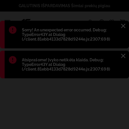
GALUTINIS IŠPARDAVIMAS Šimtai prekių pigiau
1
Błąd
:
Sorry! An unexpected error occurred. Debug:
TypeError43Y at Dialog
(/client.81ebb4133d7828d9244e.js:2307:698)
Błąd
:
Atsiprašome! Įvyko netikėta klaida. Debug:
TypeError43Y at Dialog
(/client.81ebb4133d7828d9244e.js:2307:698)