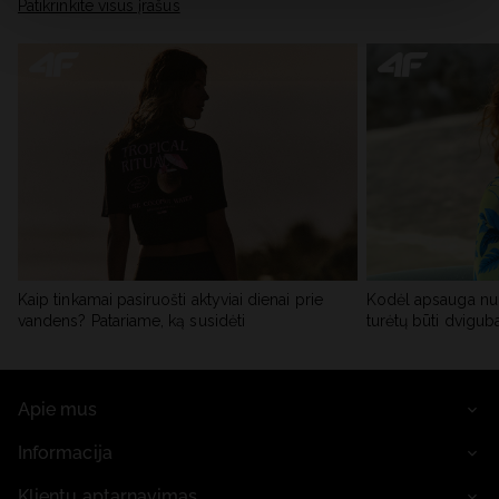
skiltyje „Išsami informacija“.
Patikrinkite visus įrašus
Kaip tinkamai pasiruošti aktyviai dienai prie
Kodėl apsauga nu
vandens? Patariame, ką susidėti
turėtų būti dvigub
Apie mus
Informacija
Klientų aptarnavimas