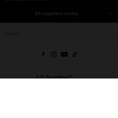
Eiti į pagalbos centrą
Trumpai
4.8
Remiantis
6633
atsiliepimais
iš visų laikų
Atsisiųsti Programėlę:
App Store
Google Play
App Gallery