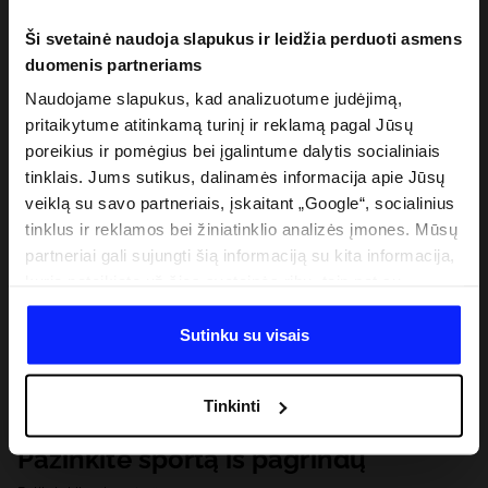
Ši svetainė naudoja slapukus ir leidžia perduoti asmens
duomenis partneriams
Naudojame slapukus, kad analizuotume judėjimą,
pritaikytume atitinkamą turinį ir reklamą pagal Jūsų
poreikius ir pomėgius bei įgalintume dalytis socialiniais
tinklais. Jums sutikus, dalinamės informacija apie Jūsų
veiklą su savo partneriais, įskaitant „Google“, socialinius
tinklus ir reklamos bei žiniatinklio analizės įmones. Mūsų
partneriai gali sujungti šią informaciją su kita informacija,
kurią pateikiate už šios svetainės ribų, taip pat su
duomenimis, kuriuos jie gauna, kai naudojatės jų
paslaugomis. Gavus Jūsų leidimą, mes galime perduoti
Sutinku su visais
Jūsų asmeninę informaciją savo partneriams, siekdami
pagerinti internetinės reklamos rodymo būdą, atlikti
Tinkinti
analitinius tyrimus, pritaikyti turinį ir tobulinti mūsų
partnerių siūlomus sprendimus (pvz., socialinius tinklus).
Pažinkite sportą iš pagrindų
Išsamią informaciją rasite mūsų Privatumo politikoje ir